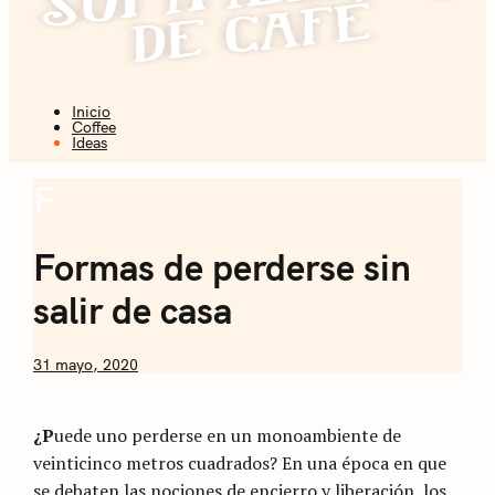
Inicio
Coffee + Ideas
Coffee
Ideas
Sommelier de
F
Ideas
Café
Formas de perderse sin
salir de casa
by
31 mayo, 2020
Nicolás
Artusi
¿P
uede uno perderse en un monoambiente de
veinticinco metros cuadrados? En una época en que
se debaten las nociones de encierro y liberación, los