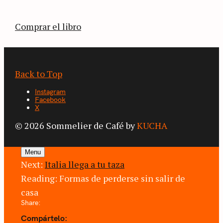
café.
Comprar el libro
Back to Top
Instagram
Facebook
X
© 2026 Sommelier de Café by
KUCHA
Menu
Next:
Italia llega a tu taza
Reading:
Formas de perderse sin salir de
casa
Share:
Compártelo: