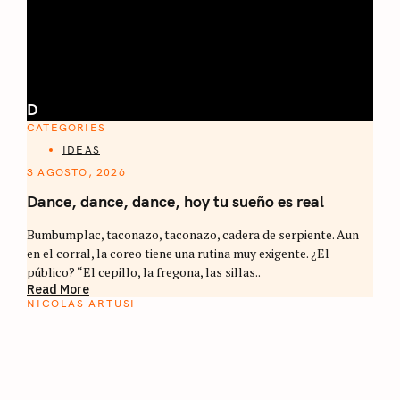
D
CATEGORIES
IDEAS
3 AGOSTO, 2026
Dance, dance, dance, hoy tu sueño es real
Bumbumplac, taconazo, taconazo, cadera de serpiente. Aun
en el corral, la coreo tiene una rutina muy exigente. ¿El
público? “El cepillo, la fregona, las sillas..
Read More
NICOLAS ARTUSI
ATLAS DEL CAFÉ
La vuelta al mundo en 80 países cafeteros: un
estimulante diario de viaje a través de los
territorios que fueron transformados por el