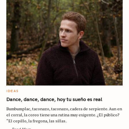
C
IDEAS
A
T
Dance, dance, dance, hoy tu sueño es real
E
G
Bumbumplac, taconazo, taconazo, cadera de serpiente. Aun en
O
R
el corral, la coreo tiene una rutina muy exigente. ¿El público?
I
“El cepillo, la fregona, las sillas..
E
S