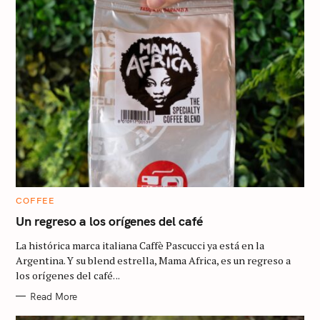
C
COFFEE
A
T
Un regreso a los orígenes del café
E
G
La histórica marca italiana Caffè Pascucci ya está en la
O
R
Argentina. Y su blend estrella, Mama Africa, es un regreso a
I
los orígenes del café. ..
E
S
Read More