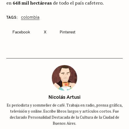
en
648 mil hectáreas
de todo el país cafetero.
colombia
TAGS
C
A
T
Facebook
X
Pinterest
E
G
O
R
I
E
S
S
i
n
c
Nicolás Artusi
a
Es periodista y sommelier de café. Trabaja en radio, prensa gráfica,
t
televisión y online. Escribe libros largos y artículos cortos. Fue
e
declarado Personalidad Destacada de la Cultura de la Ciudad de
g
Buenos Aires.