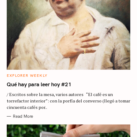
C
EXPLORER WEEKLY
A
T
Qué hay para leer hoy #21
E
G
/ Escritos sobre la mesa, varios autores “El café es un
O
R
torrefactor interior”: con la porfía del converso (llegó a tomar
I
cincuenta cafés por..
E
S
Read More