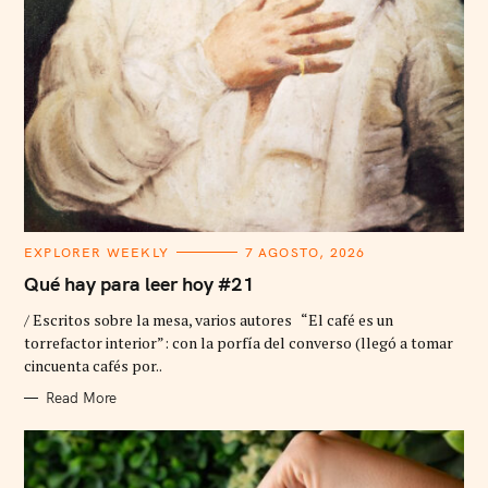
C
EXPLORER WEEKLY
7 AGOSTO, 2026
A
T
Qué hay para leer hoy #21
E
G
/ Escritos sobre la mesa, varios autores “El café es un
O
R
torrefactor interior”: con la porfía del converso (llegó a tomar
I
cincuenta cafés por..
E
S
Read More