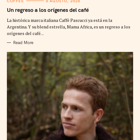
C
COFFEE
6 AGOSTO, 2026
A
T
Un regreso a los orígenes del café
E
G
La histórica marca italiana Caffè Pascucci ya está en la
O
R
Argentina. Y su blend estrella, Mama Africa, es un regreso a los
I
orígenes del café. ..
E
S
Read More