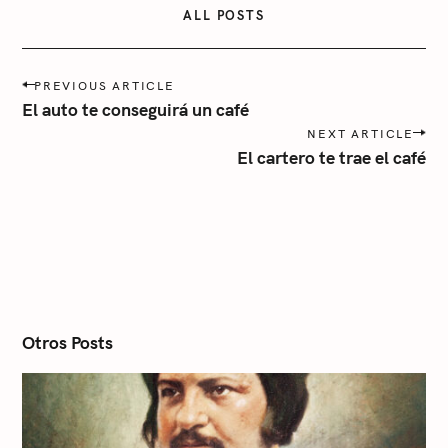
o
ALL POSTS
r
í
P
a
PREVIOUS ARTICLE
o
El auto te conseguirá un café
s
NEXT ARTICLE
t
El cartero te trae el café
n
a
v
i
g
a
t
i
o
n
Otros Posts