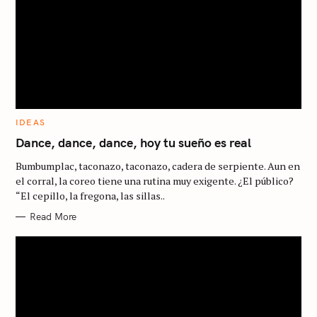
C
IDEAS
A
T
Dance, dance, dance, hoy tu sueño es real
E
G
Bumbumplac, taconazo, taconazo, cadera de serpiente. Aun en
O
R
el corral, la coreo tiene una rutina muy exigente. ¿El público?
I
“El cepillo, la fregona, las sillas..
E
S
Read More