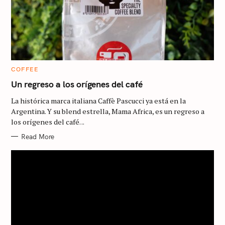
C
COFFEE
A
T
Un regreso a los orígenes del café
E
G
La histórica marca italiana Caffè Pascucci ya está en la
O
R
Argentina. Y su blend estrella, Mama Africa, es un regreso a
I
los orígenes del café. ..
E
S
Read More