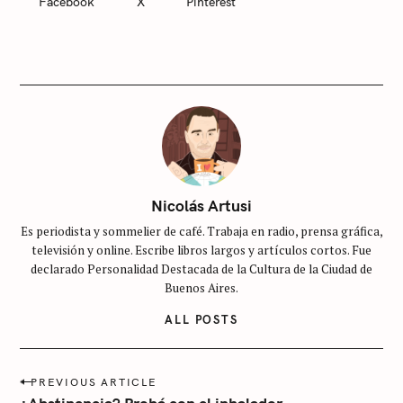
Facebook
X
Pinterest
C
A
T
E
G
O
R
I
E
S
S
i
Nicolás Artusi
n
Es periodista y sommelier de café. Trabaja en radio, prensa gráfica,
c
televisión y online. Escribe libros largos y artículos cortos. Fue
a
declarado Personalidad Destacada de la Cultura de la Ciudad de
t
Buenos Aires.
e
ALL POSTS
g
o
r
P
PREVIOUS ARTICLE
o
í