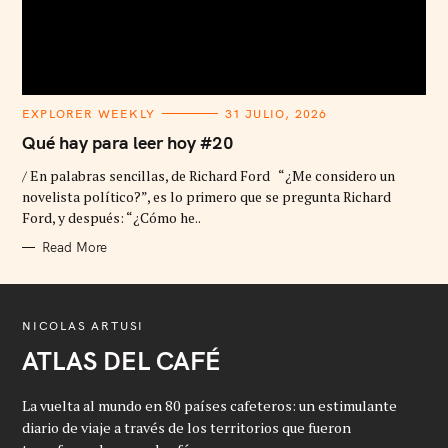
C
EXPLORER WEEKLY
31 JULIO, 2026
A
T
Qué hay para leer hoy #20
E
G
/ En palabras sencillas, de Richard Ford “¿Me considero un
O
R
novelista político?”, es lo primero que se pregunta Richard
I
Ford, y después: “¿Cómo he..
E
S
Read More
NICOLAS ARTUSI
ATLAS DEL CAFÉ
La vuelta al mundo en 80 países cafeteros: un estimulante
diario de viaje a través de los territorios que fueron