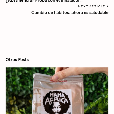
¿Abstinencia? Probá con el inhalador…
s
a
NEXT ARTICLE
t
Cambio de hábitos: ahora es saludable
n
a
v
i
g
a
t
i
o
n
Otros Posts