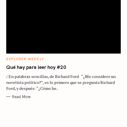
S
e
a
r
c
C
EXPLORER WEEKLY
A
h
T
Qué hay para leer hoy #20
E
G
f
/ En palabras sencillas, de Richard Ford “¿Me considero un
O
R
o
novelista político?”, es lo primero que se pregunta Richard
I
Ford, y después: “¿Cómo he..
E
r
S
Read More
: