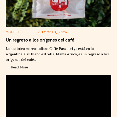
C
COFFEE
6 AGOSTO, 2026
A
T
Un regreso a los orígenes del café
E
G
La histórica marca italiana Caffè Pascucci ya está en la
O
R
Argentina. Y su blend estrella, Mama Africa, es un regreso a los
I
orígenes del café. ..
E
S
Read More