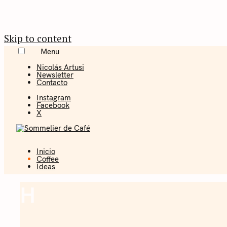
Skip to content
Menu
Nicolás Artusi
Newsletter
Contacto
Instagram
Facebook
X
Inicio
Coffee + Ideas
Coffee
Ideas
Sommelier 
H
Coffee