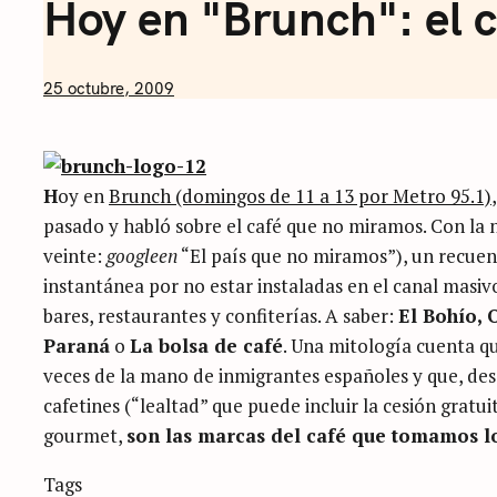
Hoy en "Brunch": el 
by
25 octubre, 2009
Nicolás
Artusi
H
oy en
Brunch (domingos de 11 a 13 por Metro 95.1)
pasado y habló sobre el café que no miramos. Con la 
veinte:
googleen
“El país que no miramos”), un recuen
instantánea por no estar instaladas en el canal masi
bares, restaurantes y confiterías. A saber:
El Bohío, 
Paraná
o
La bolsa de café
. Una mitología cuenta qu
veces de la mano de inmigrantes españoles y que, desd
cafetines (“lealtad” que puede incluir la cesión gratu
gourmet,
son las marcas del café que tomamos l
Categories
Tags
Sin