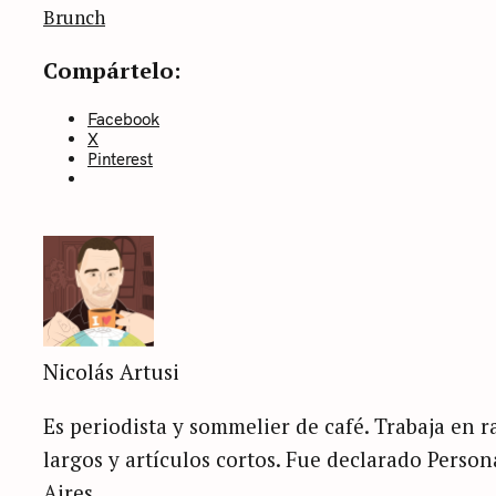
categoría
Brunch
Compártelo:
Facebook
X
Pinterest
Nicolás Artusi
Es periodista y sommelier de café. Trabaja en ra
largos y artículos cortos. Fue declarado Perso
Aires.