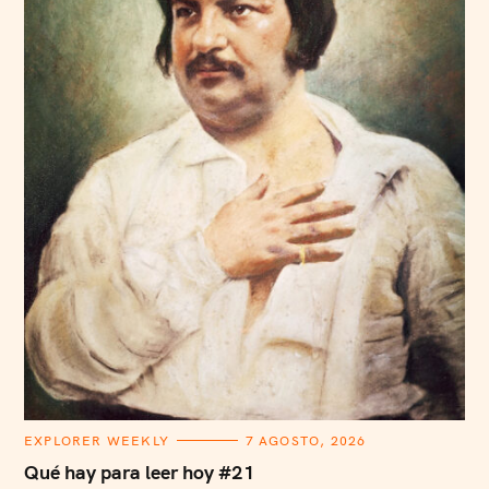
C
EXPLORER WEEKLY
7 AGOSTO, 2026
A
T
Qué hay para leer hoy #21
E