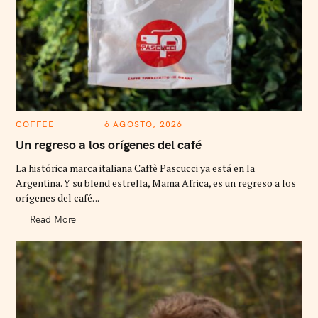
C
COFFEE
6 AGOSTO, 2026
A
T
Un regreso a los orígenes del café
E
G
La histórica marca italiana Caffè Pascucci ya está en la
O
R
Argentina. Y su blend estrella, Mama Africa, es un regreso a los
I
orígenes del café. ..
E
S
Read More