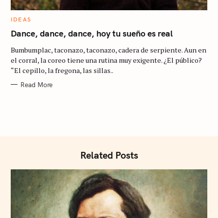
C
IDEAS
A
T
Dance, dance, dance, hoy tu sueño es real
E
G
S
Bumbumplac, taconazo, taconazo, cadera de serpiente. Aun en
O
R
e
el corral, la coreo tiene una rutina muy exigente. ¿El público?
I
“El cepillo, la fregona, las sillas..
E
a
S
Read More
r
c
h
f
o
Related Posts
r
: