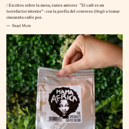
G
/ Escritos sobre la mesa, varios autores “El café es un
O
R
torrefactor interior”: con la porfía del converso (llegó a tomar
I
cincuenta cafés por..
E
S
Read More