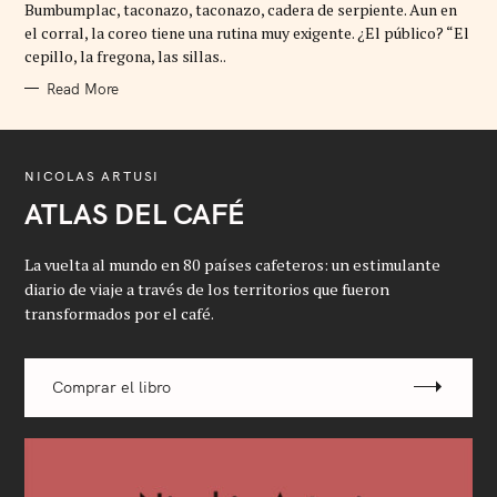
Bumbumplac, taconazo, taconazo, cadera de serpiente. Aun en
O
R
el corral, la coreo tiene una rutina muy exigente. ¿El público? “El
I
cepillo, la fregona, las sillas..
E
S
Read More
NICOLAS ARTUSI
ATLAS DEL CAFÉ
La vuelta al mundo en 80 países cafeteros: un estimulante
diario de viaje a través de los territorios que fueron
transformados por el café.
Comprar el libro