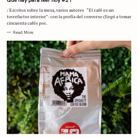
E
G
/ Escritos sobre la mesa, varios autores “El café es un
O
R
torrefactor interior”: con la porfía del converso (llegó a tomar
I
cincuenta cafés por..
E
S
Read More