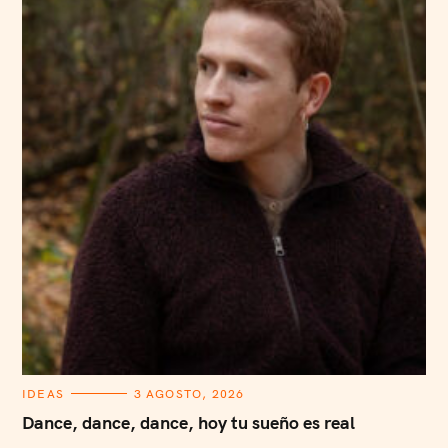
C
IDEAS
3 AGOSTO, 2026
A
T
Dance, dance, dance, hoy tu sueño es real
E
G