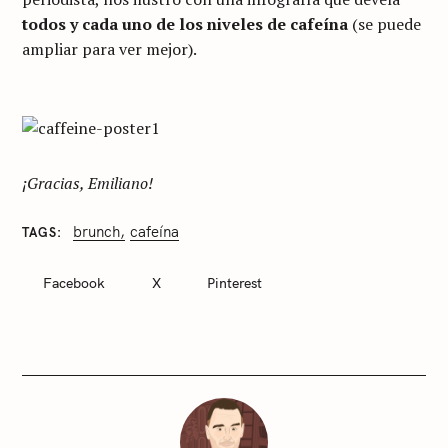
todos y cada uno de los niveles de cafeína
(se puede
ampliar para ver mejor).
¡Gracias, Emiliano!
brunch
cafeína
TAGS
C
A
T
Facebook
X
Pinterest
E
G
O
R
I
E
S
S