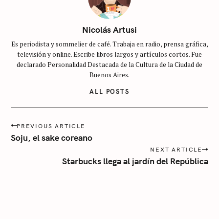
i
n
c
Nicolás Artusi
a
Es periodista y sommelier de café. Trabaja en radio, prensa gráfica,
t
televisión y online. Escribe libros largos y artículos cortos. Fue
e
declarado Personalidad Destacada de la Cultura de la Ciudad de
g
Buenos Aires.
o
ALL POSTS
r
í
P
a
PREVIOUS ARTICLE
o
Soju, el sake coreano
s
NEXT ARTICLE
t
Starbucks llega al jardín del República
n
a
v
i
g
a