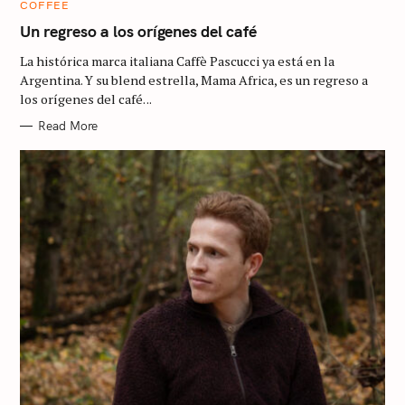
C
COFFEE
A
T
Un regreso a los orígenes del café
E
G
La histórica marca italiana Caffè Pascucci ya está en la
O
R
Argentina. Y su blend estrella, Mama Africa, es un regreso a
I
los orígenes del café. ..
E
S
Read More