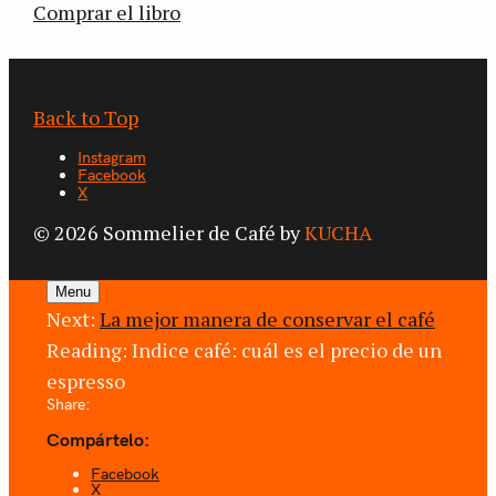
Comprar el libro
Back to Top
Instagram
Facebook
X
© 2026 Sommelier de Café by
KUCHA
Menu
Next:
La mejor manera de conservar el café
Reading:
Indice café: cuál es el precio de un
espresso
Share:
Compártelo:
Facebook
X