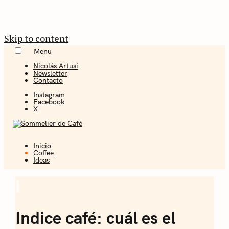
Skip to content
Menu
Nicolás Artusi
Newsletter
Contacto
Instagram
Facebook
X
Inicio
Coffee + Ideas
Coffee
Ideas
Sommelier de
I
Coffee
Café
Indice café: cuál es el