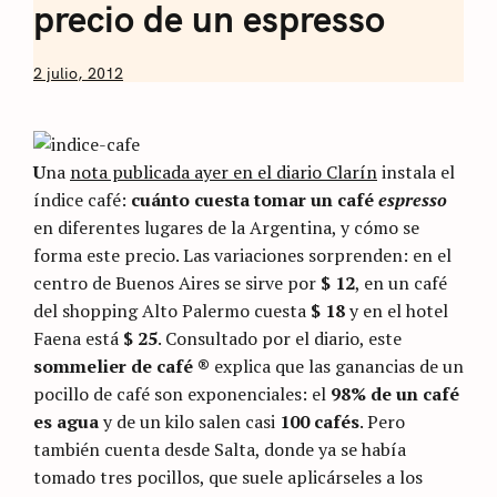
precio de un espresso
by
2 julio, 2012
Nicolás
Artusi
U
na
nota publicada ayer en el diario Clarín
instala el
índice café:
cuánto cuesta tomar un café
espresso
en diferentes lugares de la Argentina, y cómo se
forma este precio. Las variaciones sorprenden: en el
centro de Buenos Aires se sirve por
$ 12
, en un café
del shopping Alto Palermo cuesta
$ 18
y en el hotel
Faena está
$ 25
. Consultado por el diario, este
sommelier de café ®
explica que las ganancias de un
pocillo de café son exponenciales: el
98% de un café
es agua
y de un kilo salen casi
100 cafés
. Pero
también cuenta desde Salta, donde ya se había
tomado tres pocillos, que suele aplicárseles a los