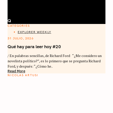
Q
CATEGORIES
EXPLORER WEEKLY
31 JULIO, 2026
Qué hay para leer hoy #20
/ En palabras sencillas, de Richard Ford “¿Me considero un
novelista político?”, es lo primero que se pregunta Richard
Ford, y después: “¿Cómo he..
Read More
NICOLAS ARTUSI
ATLAS DEL CAFÉ
La vuelta al mundo en 80 países cafeteros: un
estimulante diario de viaje a través de los
territorios que fueron transformados por el
café.