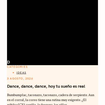
D
CATEGORIES
IDEAS
3 AGOSTO, 2026
Dance, dance, dance, hoy tu sueño es real
Bumbumplac, taconazo, taconazo, cadera de serpiente. Aun
en el corral, la coreo tiene una rutina muy exigente. ¿El
público? “El cepillo, la fregona, las sillas..