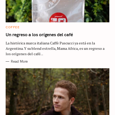
C
COFFEE
A
T
Un regreso a los orígenes del café
E
G
La histórica marca italiana Caffè Pascucci ya está en la
O
R
Argentina. Y su blend estrella, Mama Africa, es un regreso a
I
los orígenes del café. ..
E
S
Read More