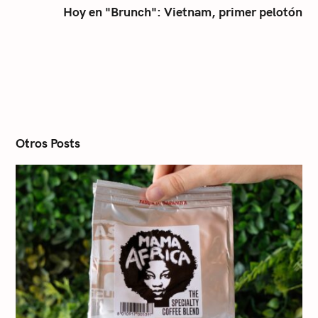
Hoy en "Brunch": Vietnam, primer pelotón
n
a
v
i
g
a
t
i
o
n
Otros Posts