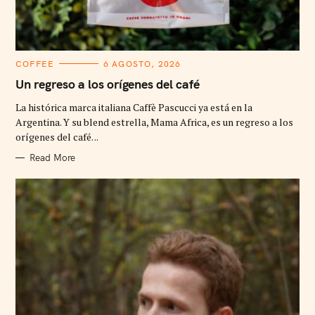
C
COFFEE
6 AGOSTO, 2026
A
T
Un regreso a los orígenes del café
E
G
La histórica marca italiana Caffè Pascucci ya está en la
O
R
Argentina. Y su blend estrella, Mama Africa, es un regreso a los
I
orígenes del café. ..
E
S
Read More