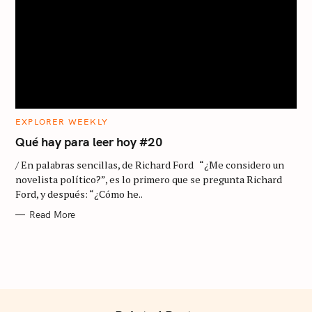
f
o
r
:
C
EXPLORER WEEKLY
A
T
Qué hay para leer hoy #20
E
G
/ En palabras sencillas, de Richard Ford “¿Me considero un
O
R
novelista político?”, es lo primero que se pregunta Richard
I
Ford, y después: “¿Cómo he..
E
S
Read More