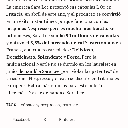
La empresa Sara Lee presentó sus cápsulas L’Or en
Francia
, en abril de este año, y el producto se convirtió
en un éxito instantáneo, porque funciona con las
máquinas Nespresso pero es
mucho más barato
. En
ocho meses, Sara Lee vendió
90 millones de cápsulas
y obtuvo el
3,5% del mercado de café fraccionado
en
Francia, con cuatro variedades:
Delizioso,
Decaffeinato, Splendente
y
Forza
. Pero la
multinacional Nestlé no se durmió en los laureles: en
junio
demandó a Sara Lee
por “violar las patentes” de
su sistema Nespresso y el caso se discute en tribunales
europeos. Habrá más noticias para este boletín.
| Leé más | Nestlé demanda a Sara Lee
C
cápsulas
nespresso
sara lee
TAGS
A
T
E
Facebook
X
Pinterest
G
O