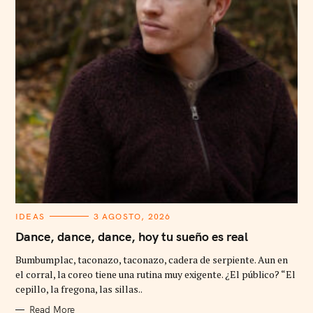
C
IDEAS
3 AGOSTO, 2026
A
T
Dance, dance, dance, hoy tu sueño es real
E
G
Bumbumplac, taconazo, taconazo, cadera de serpiente. Aun en
O
R
el corral, la coreo tiene una rutina muy exigente. ¿El público? “El
I
cepillo, la fregona, las sillas..
E
S
Read More