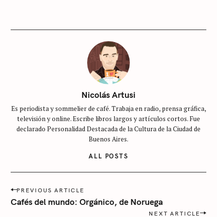
R
I
E
S
S
i
n
c
Nicolás Artusi
a
t
Es periodista y sommelier de café. Trabaja en radio, prensa gráfica,
e
televisión y online. Escribe libros largos y artículos cortos. Fue
declarado Personalidad Destacada de la Cultura de la Ciudad de
g
Buenos Aires.
o
r
ALL POSTS
í
a
P
PREVIOUS ARTICLE
o
Cafés del mundo: Orgánico, de Noruega
s
NEXT ARTICLE
t