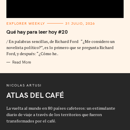
C
EXPLORER WEEKLY
31 JULIO, 2026
A
T
Qué hay para leer hoy #20
E
G
/ En palabras sencillas, de Richard Ford “¿Me considero un
O
R
novelista político?”, es lo primero que se pregunta Richard
I
Ford, y después: “¿Cómo he..
E
S
Read More
NICOLAS ARTUSI
ATLAS DEL CAFÉ
La vuelta al mundo en 80 países cafeteros: un estimulante
diario de viaje a través de los territorios que fueron
transformados por el café.