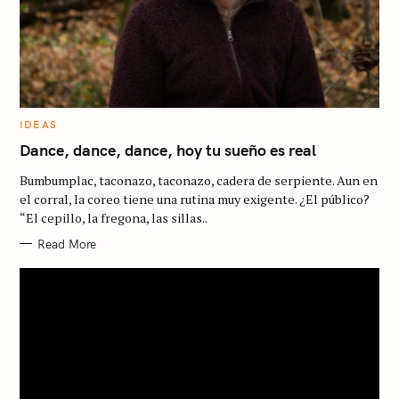
C
IDEAS
A
T
Dance, dance, dance, hoy tu sueño es real
E
G
Bumbumplac, taconazo, taconazo, cadera de serpiente. Aun en
O
R
el corral, la coreo tiene una rutina muy exigente. ¿El público?
I
“El cepillo, la fregona, las sillas..
E
S
Read More
S
e
a
r
c
h