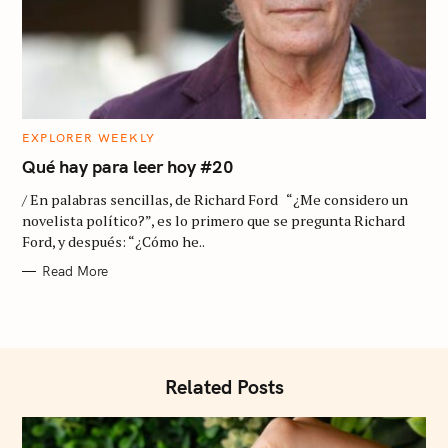
C
EXPLORER WEEKLY
A
T
Qué hay para leer hoy #20
E
G
/ En palabras sencillas, de Richard Ford “¿Me considero un
O
R
novelista político?”, es lo primero que se pregunta Richard
I
Ford, y después: “¿Cómo he..
E
S
Read More
Related Posts