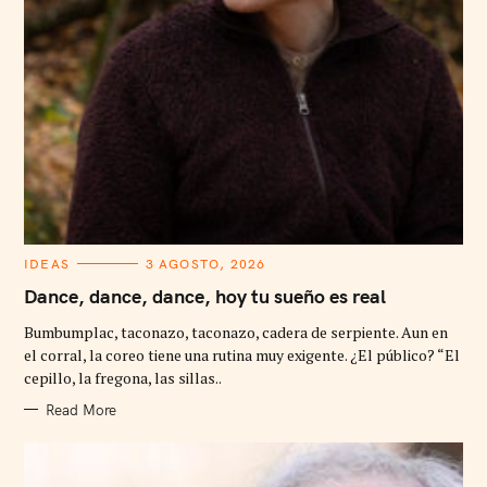
C
IDEAS
3 AGOSTO, 2026
A
T
Dance, dance, dance, hoy tu sueño es real
E
G
Bumbumplac, taconazo, taconazo, cadera de serpiente. Aun en
O
R
el corral, la coreo tiene una rutina muy exigente. ¿El público? “El
I
cepillo, la fregona, las sillas..
E
S
Read More