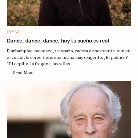
c
h
f
o
C
IDEAS
A
r
T
Dance, dance, dance, hoy tu sueño es real
E
G
:
Bumbumplac, taconazo, taconazo, cadera de serpiente. Aun en
O
R
el corral, la coreo tiene una rutina muy exigente. ¿El público?
I
“El cepillo, la fregona, las sillas..
E
S
Read More