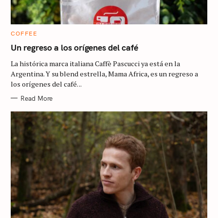
C
COFFEE
A
T
Un regreso a los orígenes del café
E
G
La histórica marca italiana Caffè Pascucci ya está en la
O
R
Argentina. Y su blend estrella, Mama Africa, es un regreso a
I
los orígenes del café. ..
E
S
Read More
S
e
a
r