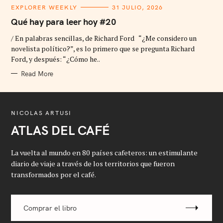
C
EXPLORER WEEKLY
31 JULIO, 2026
A
T
Qué hay para leer hoy #20
E
G
/ En palabras sencillas, de Richard Ford “¿Me considero un
O
R
novelista político?”, es lo primero que se pregunta Richard
I
Ford, y después: “¿Cómo he..
E
S
Read More
NICOLAS ARTUSI
ATLAS DEL CAFÉ
La vuelta al mundo en 80 países cafeteros: un estimulante
diario de viaje a través de los territorios que fueron
transformados por el café.
Comprar el libro