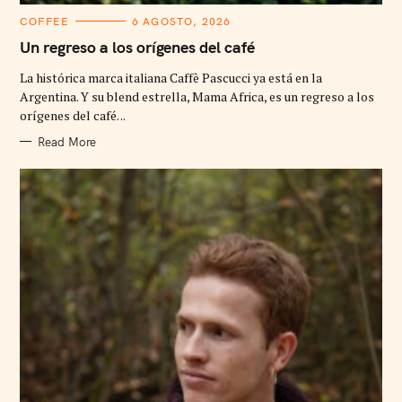
C
COFFEE
6 AGOSTO, 2026
A
T
Un regreso a los orígenes del café
E
G
La histórica marca italiana Caffè Pascucci ya está en la
O
R
Argentina. Y su blend estrella, Mama Africa, es un regreso a los
I
orígenes del café. ..
E
S
Read More