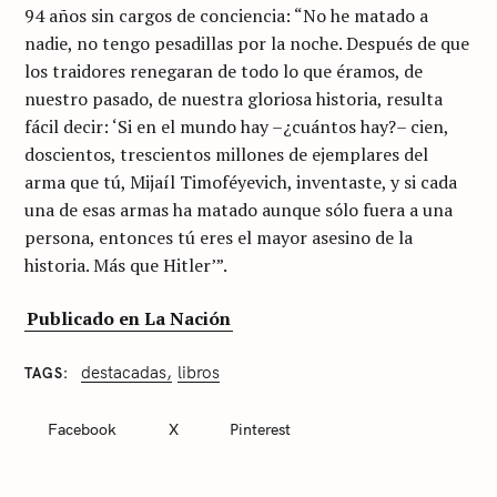
94 años sin cargos de conciencia: “No he matado a
nadie, no tengo pesadillas por la noche. Después de que
los traidores renegaran de todo lo que éramos, de
nuestro pasado, de nuestra gloriosa historia, resulta
fácil decir: ‘Si en el mundo hay –¿cuántos hay?– cien,
doscientos, trescientos millones de ejemplares del
arma que tú, Mijaíl Timoféyevich, inventaste, y si cada
una de esas armas ha matado aunque sólo fuera a una
persona, entonces tú eres el mayor asesino de la
historia. Más que Hitler’”.
Publicado en La Nación
destacadas
libros
TAGS
C
A
T
Facebook
X
Pinterest
E
G
O
R