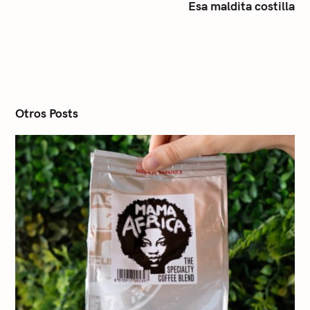
Esa maldita costilla
n
a
v
i
g
a
t
i
Otros Posts
o
n