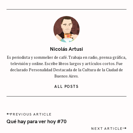
I
E
S
S
i
n
c
Nicolás Artusi
a
Es periodista y sommelier de café. Trabaja en radio, prensa gráfica,
t
televisión y online. Escribe libros largos y artículos cortos. Fue
e
declarado Personalidad Destacada de la Cultura de la Ciudad de
g
Buenos Aires.
o
ALL POSTS
r
í
a
P
PREVIOUS ARTICLE
o
Qué hay para ver hoy #70
s
NEXT ARTICLE
t