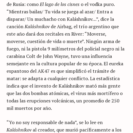
de Rusia: como
El lago de los cisnes
o el vodka puro.
“Mientras bailas/ Tu vida se juega al azar/ Entra a
disparar/ Un muchacho con Kaláshnikov…”, dice la
canción
Kaláshnikov
de Airbag, el trío argentino que
este año dará dos recitales en River: “Moverse,
moverse, cuestión de vida o muerte”. Ningún arma de
fuego, ni la pistola 9 milímetros del policial negro ni la
carabina Colt de John Wayne, tuvo una influencia
semejante en la cultura popular de su época. El eureka
espantoso del AK47 es que simplificó el trámite de
matar: se adapta a cualquier conflicto. La estadística
indica que el invento de Kaláshnikov mató más gente
que las dos bombas atómicas, el virus más mortífero o
todas las erupciones volcánicas, un promedio de 250
mil muertos por año.
“Yo no soy responsable de nada”, se lo lee en
Kaláshnikov
al creador, que murió pacíficamente a los