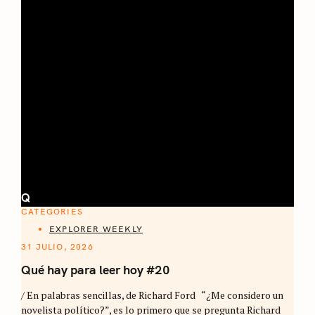
Q
CATEGORIES
EXPLORER WEEKLY
31 JULIO, 2026
Qué hay para leer hoy #20
/ En palabras sencillas, de Richard Ford “¿Me considero un
novelista político?”, es lo primero que se pregunta Richard