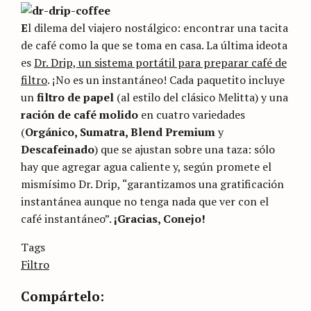
E
l dilema del viajero nostálgico: encontrar una tacita
de café como la que se toma en casa. La última ideota
es
Dr. Drip, un sistema portátil para preparar café de
filtro
. ¡No es un instantáneo! Cada paquetito incluye
un
filtro de papel
(al estilo del clásico Melitta) y una
ración de café molido
en cuatro variedades
(
Orgánico, Sumatra, Blend Premium
y
Descafeinado
) que se ajustan sobre una taza: sólo
hay que agregar agua caliente y, según promete el
mismísimo Dr. Drip, “garantizamos una gratificación
instantánea aunque no tenga nada que ver con el
café instantáneo”.
¡Gracias, Conejo!
Categories
Tags
Sin
categoría
Filtro
Compártelo: