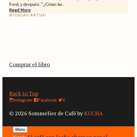
Ford, y después: “¿Cómo he..
Read More
NICOLAS ARTUSI
ATLAS DEL CAFÉ
La vuelta al mundo en 80 países cafeteros: un
estimulante diario de viaje a través de los
territorios que fueron transformados por el
café.
Comprar el libro
Back to Top
Instagram
Facebook
X
© 2026 Sommelier de Café by
KUCHA
Menu