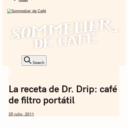
Sommelier de
Café
Coffee + Ideas
Search
L
Coffee
Sommelier de
La receta de Dr. Drip: café
Café
de filtro portátil
by
25 julio, 2011
Nicolás
Artusi