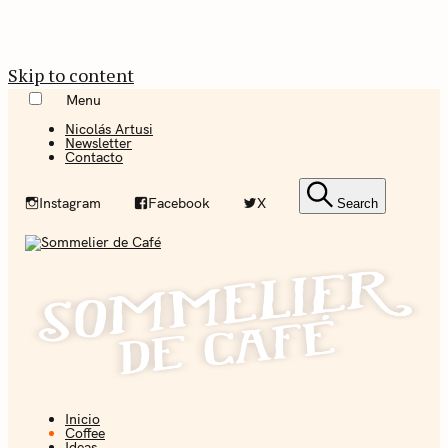
Skip to content
Menu
Nicolás Artusi
Newsletter
Contacto
Instagram
Facebook
X
Search
Inicio
Coffee + Ideas
Coffee
Ideas