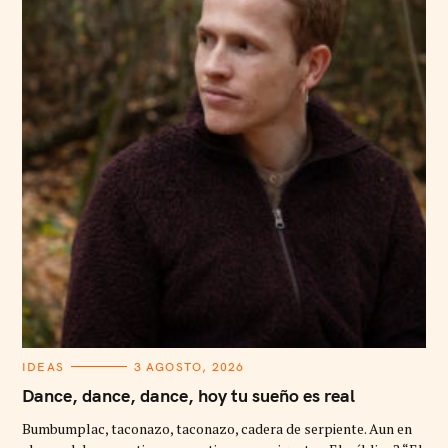
C
IDEAS
3 AGOSTO, 2026
A
T
Dance, dance, dance, hoy tu sueño es real
E
G
Bumbumplac, taconazo, taconazo, cadera de serpiente. Aun en
O
R