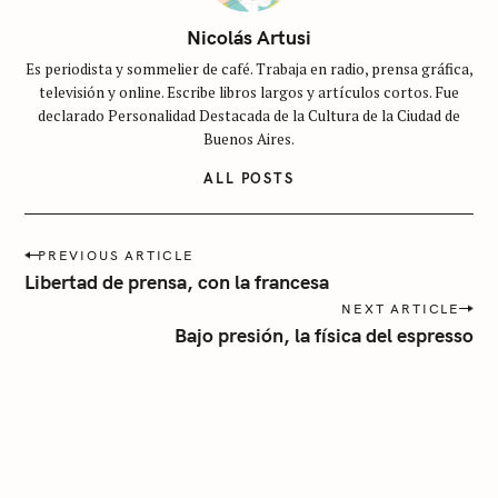
c
Nicolás Artusi
a
t
Es periodista y sommelier de café. Trabaja en radio, prensa gráfica,
e
televisión y online. Escribe libros largos y artículos cortos. Fue
declarado Personalidad Destacada de la Cultura de la Ciudad de
g
Buenos Aires.
o
r
ALL POSTS
í
a
P
PREVIOUS ARTICLE
o
Libertad de prensa, con la francesa
s
NEXT ARTICLE
t
Bajo presión, la física del espresso
n
a
v
i
g
a
t
i