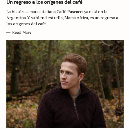
T
Un regreso a los orígenes del café
E
G
La histórica marca italiana Caffè Pascucci ya está en la
O
R
Argentina. Y su blend estrella, Mama Africa, es un regreso a
I
los orígenes del café. ..
E
S
Read More