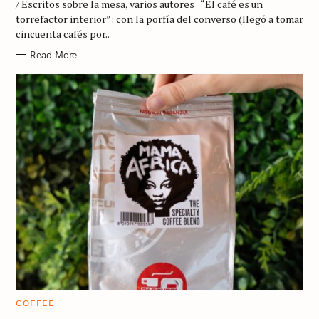
/ Escritos sobre la mesa, varios autores “El café es un
O
R
torrefactor interior”: con la porfía del converso (llegó a tomar
I
cincuenta cafés por..
E
S
Read More
C
COFFEE
A