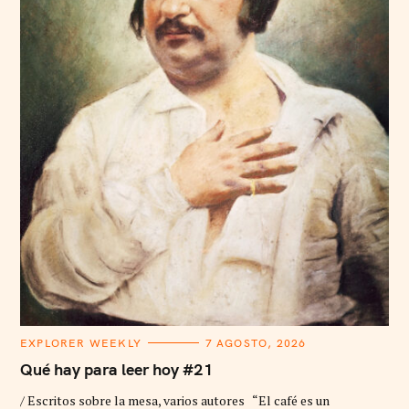
C
EXPLORER WEEKLY
7 AGOSTO, 2026
A
T
Qué hay para leer hoy #21
E
G
/ Escritos sobre la mesa, varios autores “El café es un
O