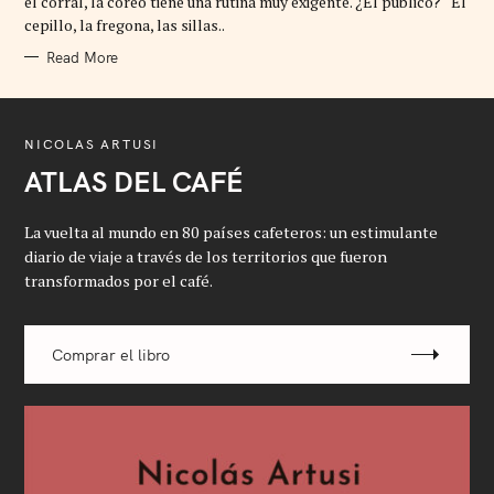
el corral, la coreo tiene una rutina muy exigente. ¿El público? “El
I
cepillo, la fregona, las sillas..
E
S
Read More
NICOLAS ARTUSI
ATLAS DEL CAFÉ
La vuelta al mundo en 80 países cafeteros: un estimulante
diario de viaje a través de los territorios que fueron
transformados por el café.
Comprar el libro