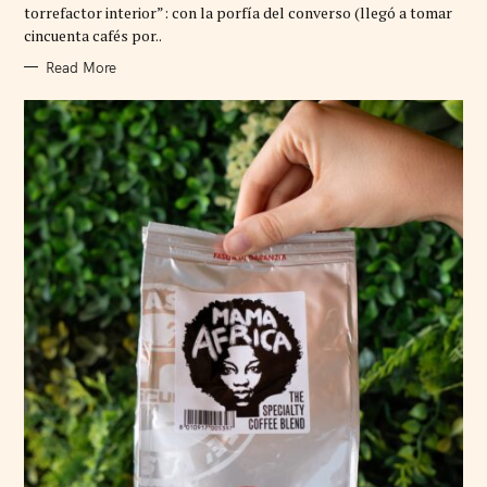
R
torrefactor interior”: con la porfía del converso (llegó a tomar
I
cincuenta cafés por..
E
S
Read More