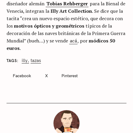
diseñador alemán
Tobias Rehberger
para la Bienal de
Venecia, integran la
Illy Art Collection
. Se dice que la
tacita “crea un nuevo espacio estético, que decora con
los
motivos ópticos y geométricos
típicos de la
decoración de las naves británicas de la Primera Guerra
Mundial” (bueh…) y se vende
acá
, por
módicos 50
euros
.
C
illy
tazas
TAGS
A
T
E
Facebook
X
Pinterest
G
O
R
I
E
S
S
i
n