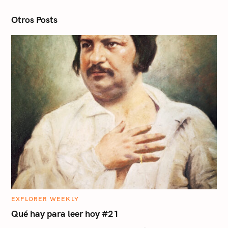
o
n
Otros Posts
C
EXPLORER WEEKLY
A
T
Qué hay para leer hoy #21
E
G