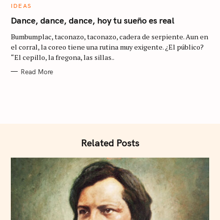
C
IDEAS
A
T
Dance, dance, dance, hoy tu sueño es real
E
G
Bumbumplac, taconazo, taconazo, cadera de serpiente. Aun en
O
S
R
el corral, la coreo tiene una rutina muy exigente. ¿El público?
I
e
“El cepillo, la fregona, las sillas..
E
S
a
Read More
r
c
h
f
o
Related Posts
r
: