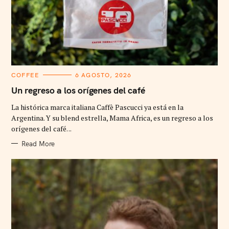
C
COFFEE
6 AGOSTO, 2026
A
T
Un regreso a los orígenes del café
E
G
La histórica marca italiana Caffè Pascucci ya está en la
O
R
Argentina. Y su blend estrella, Mama Africa, es un regreso a los
I
orígenes del café. ..
E
S
Read More