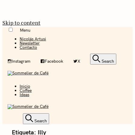
Skip to content
Menu
Nicolás Artusi
Newsletter
Contacto
Instagram
Facebook
X
Search
Inicio
Coffee + Ideas
Coffee
Ideas
Sommelier de
Café
Coffee + Ideas
Search
Etiqueta:
Illy