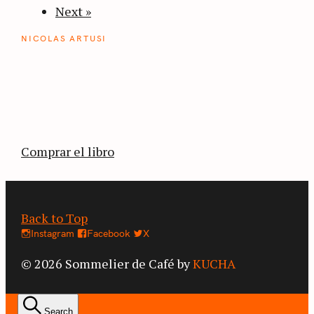
Next »
NICOLAS ARTUSI
ATLAS DEL CAFÉ
La vuelta al mundo en 80 países cafeteros: un
estimulante diario de viaje a través de los
territorios que fueron transformados por el
café.
Comprar el libro
Back to Top
Instagram
Facebook
X
© 2026 Sommelier de Café by
KUCHA
Search