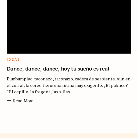
h
f
o
r
:
C
IDEAS
A
T
Dance, dance, dance, hoy tu sueño es real
E
G
Bumbumplac, taconazo, taconazo, cadera de serpiente. Aun en
O
R
el corral, la coreo tiene una rutina muy exigente. ¿El público?
I
“El cepillo, la fregona, las sillas..
E
S
Read More