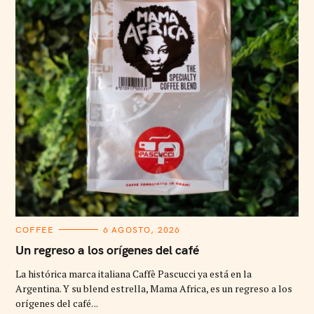
C
COFFEE
6 AGOSTO, 2026
A
T
Un regreso a los orígenes del café
E
G
La histórica marca italiana Caffè Pascucci ya está en la
O
R
Argentina. Y su blend estrella, Mama Africa, es un regreso a los
I
orígenes del café. ..
E
S