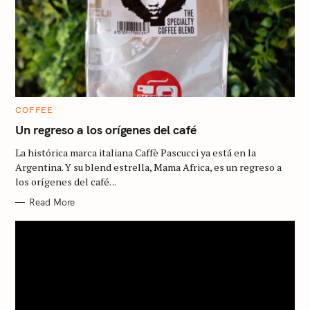
C
COFFEE
A
T
Un regreso a los orígenes del café
E
G
La histórica marca italiana Caffè Pascucci ya está en la
O
R
Argentina. Y su blend estrella, Mama Africa, es un regreso a
I
los orígenes del café. ..
E
S
Read More
S
e
a
r
c