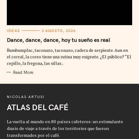
C
IDEAS
3 AGOSTO, 2026
A
T
Dance, dance, dance, hoy tu sueño es real
E
G
Bumbumplac, taconazo, taconazo, cadera de serpiente. Aun en
O
R
el corral, la coreo tiene una rutina muy exigente. ¿El público? “El
I
cepillo, la fregona, las sillas..
E
S
Read More
NICOLAS ARTUSI
ATLAS DEL CAFÉ
La vuelta al mundo en 80 países cafeteros: un estimulante
diario de viaje a través de los territorios que fueron
transformados por el café.