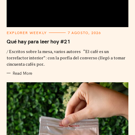
C
EXPLORER WEEKLY
7 AGOSTO, 2026
A
T
Qué hay para leer hoy #21
E
G
/ Escritos sobre la mesa, varios autores “El café es un
O
R
torrefactor interior”: con la porfía del converso (llegó a tomar
I
cincuenta cafés por..
E
S
Read More