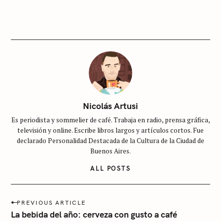
G
O
R
I
E
S
S
i
n
c
Nicolás Artusi
a
Es periodista y sommelier de café. Trabaja en radio, prensa gráfica,
t
televisión y online. Escribe libros largos y artículos cortos. Fue
e
declarado Personalidad Destacada de la Cultura de la Ciudad de
g
Buenos Aires.
o
ALL POSTS
r
í
P
a
PREVIOUS ARTICLE
o
La bebida del año: cerveza con gusto a café
s