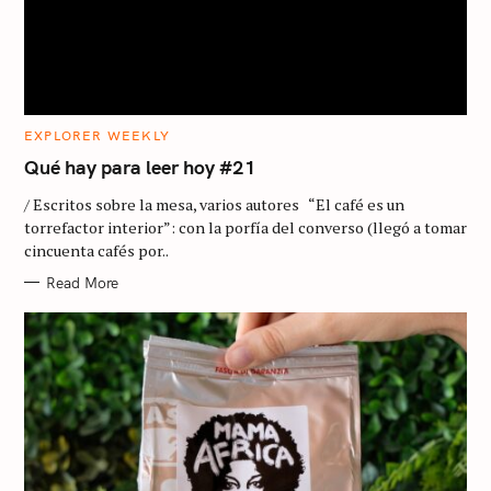
C
EXPLORER WEEKLY
A
T
Qué hay para leer hoy #21
E
G
/ Escritos sobre la mesa, varios autores “El café es un
O
R
torrefactor interior”: con la porfía del converso (llegó a tomar
I
cincuenta cafés por..
E
S
Read More