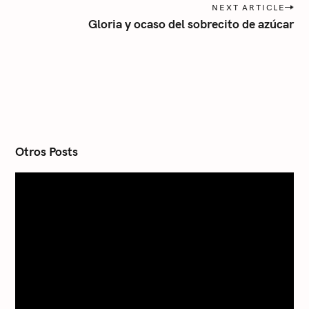
NEXT ARTICLE
t
Gloria y ocaso del sobrecito de azúcar
n
a
v
i
g
a
t
i
o
n
Otros Posts