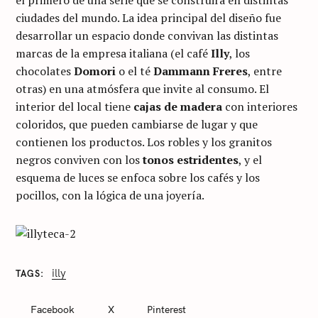
el primero de una serie que se construirá en distintas
ciudades del mundo. La idea principal del diseño fue
desarrollar un espacio donde convivan las distintas
marcas de la empresa italiana (el café
Illy
, los
chocolates
Domori
o el té
Dammann Freres
, entre
otras) en una atmósfera que invite al consumo. El
interior del local tiene
cajas de madera
con interiores
coloridos, que pueden cambiarse de lugar y que
contienen los productos. Los robles y los granitos
negros conviven con los
tonos estridentes
, y el
esquema de luces se enfoca sobre los cafés y los
pocillos, con la lógica de una joyería.
illy
TAGS
C
A
T
Facebook
X
Pinterest
E