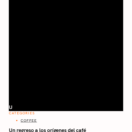
U
CATEGORIES
COFFEE
Un regreso a los orígenes del café