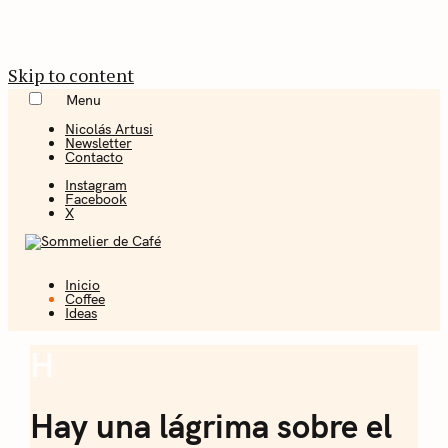
Skip to content
Menu
Nicolás Artusi
Newsletter
Contacto
Instagram
Facebook
X
Inicio
Coffee + Ideas
Coffee
Ideas
Sommelier de
H
Coffee
Café
Hay una lágrima sobre el