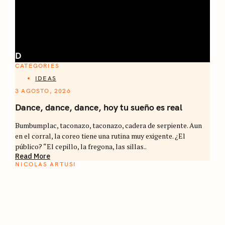
D
CATEGORIES
IDEAS
3 AGOSTO, 2026
Dance, dance, dance, hoy tu sueño es real
Bumbumplac, taconazo, taconazo, cadera de serpiente. Aun
en el corral, la coreo tiene una rutina muy exigente. ¿El
público? “El cepillo, la fregona, las sillas..
Read More
NICOLAS ARTUSI
ATLAS DEL CAFÉ
La vuelta al mundo en 80 países cafeteros: un
estimulante diario de viaje a través de los
territorios que fueron transformados por el