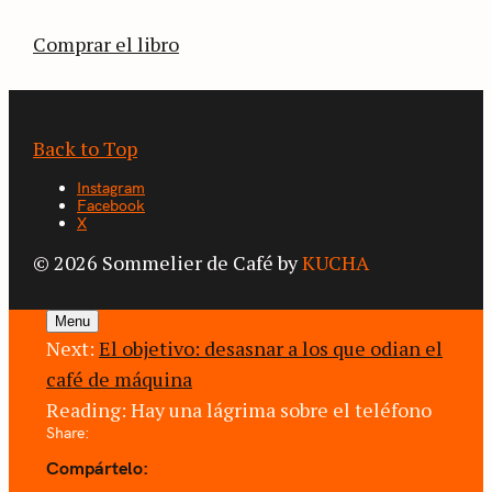
café.
Comprar el libro
Back to Top
Instagram
Facebook
X
© 2026 Sommelier de Café by
KUCHA
Menu
Next:
El objetivo: desasnar a los que odian el
café de máquina
Reading:
Hay una lágrima sobre el teléfono
Share:
Compártelo: