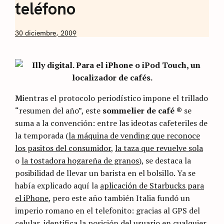
teléfono
by
30 diciembre, 2009
Nicolás
Artusi
M
ientras el protocolo periodístico impone el trillado
“resumen del año”, este
sommelier de café ®
se
suma a la convención: entre las ideotas cafeteriles de
la temporada (
la máquina de vending que reconoce
los pasitos del consumidor
,
la taza que revuelve sola
o
la tostadora hogareña de granos
), se destaca la
posibilidad de llevar un barista en el bolsillo. Ya se
había explicado aquí la
aplicación de Starbucks para
el iPhone
, pero este año también Italia fundó un
imperio romano en el telefonito: gracias al GPS del
celular, identifica la posición del usuario en cualquier