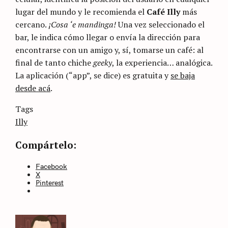
lugar del mundo y le recomienda el
Café Illy
más
cercano.
¡Cosa ‘e mandinga!
Una vez seleccionado el
bar, le indica cómo llegar o envía la dirección para
encontrarse con un amigo y, sí, tomarse un café: al
final de tanto chiche
geeky
, la experiencia… analógica.
La aplicación (“app”, se dice) es gratuita y
se baja
desde acá
.
Categories
Tags
Sin
categoría
Illy
Compártelo:
Facebook
X
Pinterest