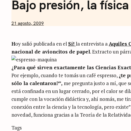
Bajo presión, la físic
by
21 agosto, 2009
Nicolás
Artusi
H
oy salió publicada en el
Sí!
la entrevista a
Aquiles 
nacional de avioncitos de papel
. Extracto un párr
¿Para qué sirven exactamente las Ciencias Exact
Por ejemplo, cuando te tomás un café espresso,
¿te 
sólo la calentaron?”,
me pregunta justo a mí, que so
está confinada en un lugar cerrado, por el calor se di
cumple con la vocación didáctica y, ahí nomás, me tira 
conexión entre la ciencia y la tecnología, pero exist
novedad, funciona gracias a la Teoría de la Relativid
Categories
Tags
Sin