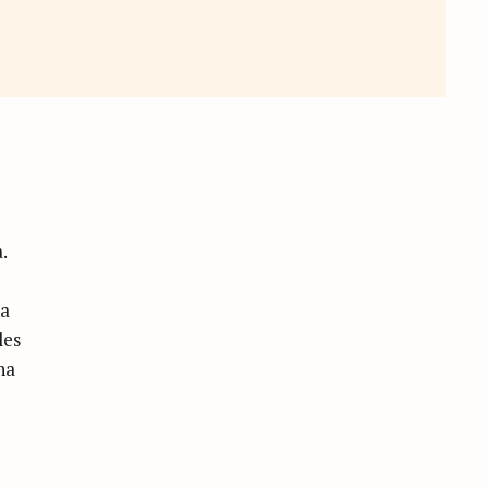
.
ua
les
na