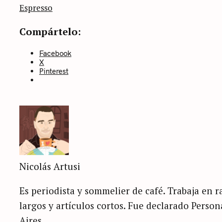
categoría
Espresso
Compártelo:
Facebook
X
Pinterest
Nicolás Artusi
Es periodista y sommelier de café. Trabaja en ra
largos y artículos cortos. Fue declarado Perso
Aires.