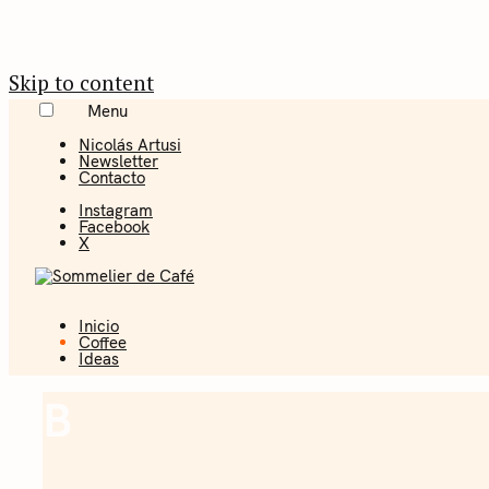
Skip to content
Menu
Nicolás Artusi
Newsletter
Contacto
Instagram
Facebook
X
Inicio
Coffee + Ideas
Coffee
Ideas
Sommelier 
B
Coffee