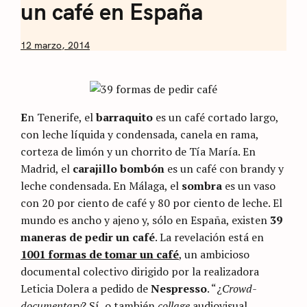
un café en España
by
12 marzo, 2014
Nicolás
Artusi
E
n Tenerife, el
barraquito
es un café cortado largo,
con leche líquida y condensada, canela en rama,
corteza de limón y un chorrito de Tía María. En
Madrid, el
carajillo bombón
es un café con brandy y
leche condensada. En Málaga, el
sombra
es un vaso
con 20 por ciento de café y 80 por ciento de leche. El
mundo es ancho y ajeno y, sólo en España, existen
39
maneras de pedir un café
. La revelación está en
1001 formas de tomar un café
, un ambicioso
documental colectivo dirigido por la realizadora
Leticia Dolera a pedido de
Nespresso
. “¿
Crowd-
documentary
? Sí, o también
collage
audiovisual,