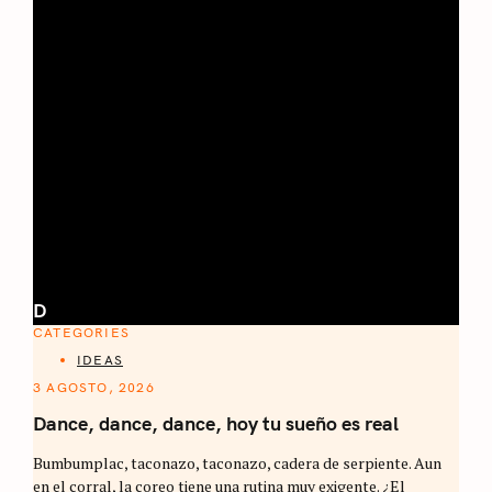
D
CATEGORIES
IDEAS
3 AGOSTO, 2026
Dance, dance, dance, hoy tu sueño es real
Bumbumplac, taconazo, taconazo, cadera de serpiente. Aun
en el corral, la coreo tiene una rutina muy exigente. ¿El