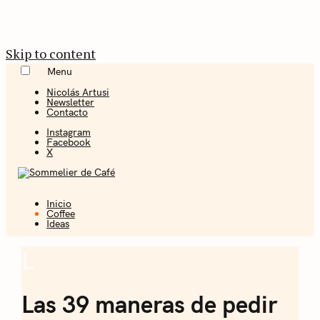
Skip to content
Menu
Nicolás Artusi
Newsletter
Contacto
Instagram
Facebook
X
Inicio
Coffee + Ideas
Coffee
Ideas
Sommelier de
L
Coffee
Café
Las 39 maneras de pedir