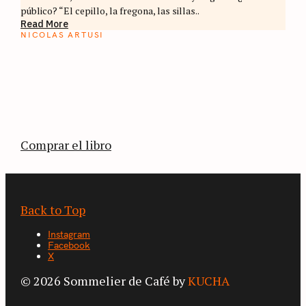
público? “El cepillo, la fregona, las sillas..
Read More
NICOLAS ARTUSI
ATLAS DEL CAFÉ
La vuelta al mundo en 80 países cafeteros: un
estimulante diario de viaje a través de los
territorios que fueron transformados por el
café.
Comprar el libro
Back to Top
Instagram
Facebook
X
© 2026 Sommelier de Café by
KUCHA