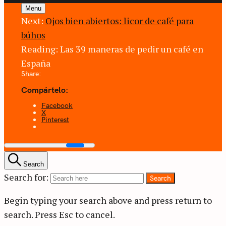
Menu
Next:
Ojos bien abiertos: licor de café para
búhos
Reading:
Las 39 maneras de pedir un café en
España
Share:
Compártelo:
Facebook
X
Pinterest
Search
Search for:
Search
Begin typing your search above and press return to
search.
Press Esc to cancel.