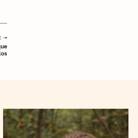
E
que
los