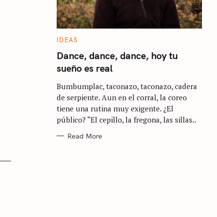
C
IDEAS
A
T
Dance, dance, dance, hoy tu
E
sueño es real
G
O
R
Bumbumplac, taconazo, taconazo, cadera
I
E
de serpiente. Aun en el corral, la coreo
S
tiene una rutina muy exigente. ¿El
público? “El cepillo, la fregona, las sillas..
Read More