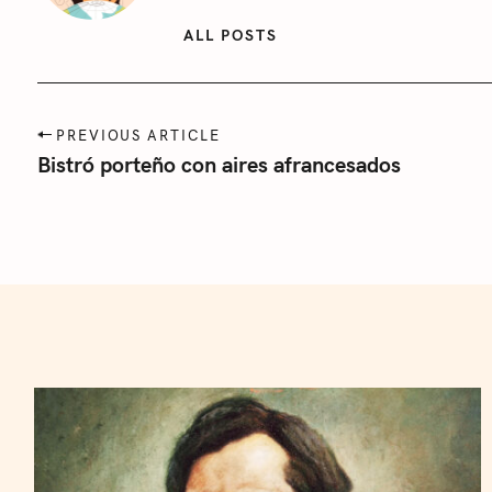
ALL POSTS
P
PREVIOUS ARTICLE
o
Bistró porteño con aires afrancesados
s
t
n
a
v
i
g
a
t
i
o
n