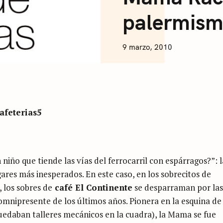
F
F
palermis
E
E
N
9 marzo, 2010
I
C
O
L
Á
S
A
R
T
U
S
I
iño que tiende las vías del ferrocarril con espárragos?”: l
gares más inesperados. En este caso, en los sobrecitos de
, los sobres de
café El Continente
se desparraman por las
omnipresente de los últimos años. Pionera en la esquina de
uedaban talleres mecánicos en la cuadra), la Mama se fue