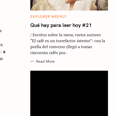
C
EXPLORER WEEKLY
A
T
Qué hay para leer hoy #21
E
a
G
/ Escritos sobre la mesa, varios autores
O
R
“El café es un torrefactor interior”: con la
I
s.
E
porfía del converso (llegó a tomar
S
:
a
cincuenta cafés por..
as
Read More