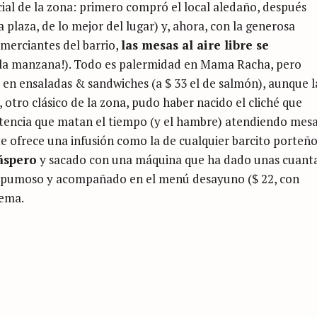
ial de la zona: primero compró el local aledaño, después
a plaza, de lo mejor del lugar) y, ahora, con la generosa
omerciantes del barrio,
las mesas al aire libre se
a la manzana!). Todo es palermidad en Mama Racha, pero
a en ensaladas & sandwiches (a $ 33 el de salmón), aunque l
, otro clásico de la zona, pudo haber nacido el cliché que
otencia que matan el tiempo (y el hambre) atendiendo mesa
e ofrece una infusión como la de cualquier barcito porteño
áspero
y sacado con una máquina que ha dado unas cuant
he, espumoso y acompañado en el menú desayuno ($ 22, con
oema.