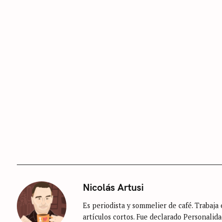
a
o
t
r
e
:
g
o
r
í
a
Nicolás Artusi
Es periodista y sommelier de café. Trabaja e
artículos cortos. Fue declarado Personalida