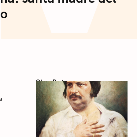
mo
Otros Posts
a