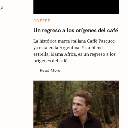
(a
C
COFFEE
A
T
Un regreso a los orígenes del café
E
G
La histórica marca italiana Caffè Pascucci
O
R
ya está en la Argentina. Y su blend
I
E
estrella, Mama Africa, es un regreso a los
S
orígenes del café. ..
Read More