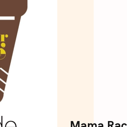
Mama Rach
C
O