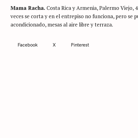
Mama Racha.
Costa Rica y Armenia, Palermo Viejo, 483
veces se corta y en el entrepiso no funciona, pero se p
acondicionado, mesas al aire libre y terraza.
Facebook
X
Pinterest
C
A
T
E
G
O
R
S
I
E
e
S
a
S
r
i
c
n
h
c
f