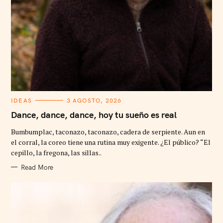
C
IDEAS
3 AGOSTO, 2026
A
T
Dance, dance, dance, hoy tu sueño es real
E
G
Bumbumplac, taconazo, taconazo, cadera de serpiente. Aun en
O
R
el corral, la coreo tiene una rutina muy exigente. ¿El público? “El
I
cepillo, la fregona, las sillas..
E
S
Read More