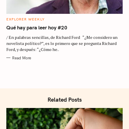
S
e
C
EXPLORER WEEKLY
a
A
T
Qué hay para leer hoy #20
E
r
G
/ En palabras sencillas, de Richard Ford “¿Me considero un
O
c
R
novelista político?”, es lo primero que se pregunta Richard
I
h
Ford, y después: “¿Cómo he..
E
S
f
Read More
o
r
:
Related Posts