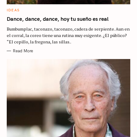
C
IDEAS
A
T
Dance, dance, dance, hoy tu sueño es real
E
G
Bumbumplac, taconazo, taconazo, cadera de serpiente. Aun en
O
R
el corral, la coreo tiene una rutina muy exigente. ¿El público?
I
“El cepillo, la fregona, las sillas..
E
S
Read More