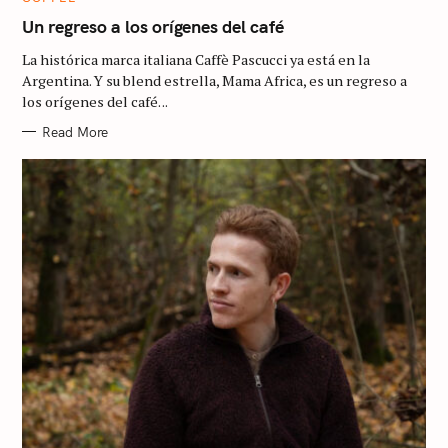
A
T
Un regreso a los orígenes del café
E
G
La histórica marca italiana Caffè Pascucci ya está en la
O
R
Argentina. Y su blend estrella, Mama Africa, es un regreso a
I
los orígenes del café. ..
E
S
Read More