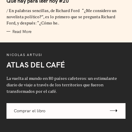
Qué hay para leer hoy #20
E
G
/ En palabras sencillas, de Richard Ford “¿Me considero un
O
R
novelista político?”, es lo primero que se pregunta Richard
I
Ford, y después: “¿Cómo he..
E
S
Read More
NICOLAS ARTUSI
ATLAS DEL CAFÉ
La vuelta al mundo en 80 países cafeteros: un estimulante
diario de viaje a través de los territorios que fueron
transformados por el café.
Comprar el libro