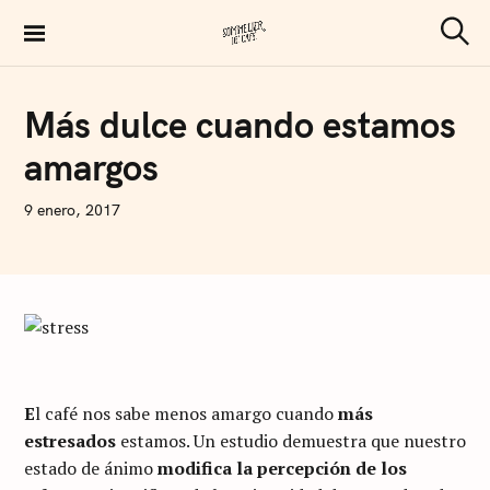
S
k
S
Sommelier de Café
e
i
a
p
r
C
Más dulce cuando estamos
c
O
t
h
F
amargos
F
o
E
E
c
N
9 enero, 2017
o
I
C
n
O
L
t
Á
S
e
A
n
R
T
t
U
S
E
l café nos sabe menos amargo cuando
más
I
estresados
estamos. Un estudio demuestra que nuestro
estado de ánimo
modifica la percepción de los