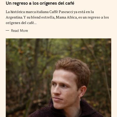
T
Un regreso a los orígenes del café
E
G
La histórica marca italiana Caffè Pascucci ya está en la
O
R
Argentina. Y su blend estrella, Mama Africa, es un regreso a los
I
orígenes del café. ..
E
S
Read More