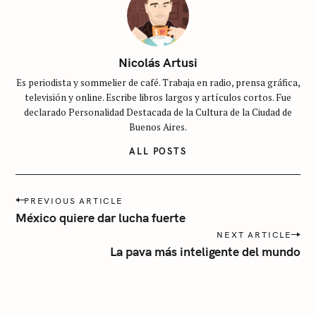
S
S
i
Nicolás Artusi
n
Es periodista y sommelier de café. Trabaja en radio, prensa gráfica,
c
televisión y online. Escribe libros largos y artículos cortos. Fue
a
declarado Personalidad Destacada de la Cultura de la Ciudad de
t
Buenos Aires.
e
ALL POSTS
g
o
r
P
PREVIOUS ARTICLE
o
í
México quiere dar lucha fuerte
s
a
NEXT ARTICLE
t
La pava más inteligente del mundo
n
a
v
i
g