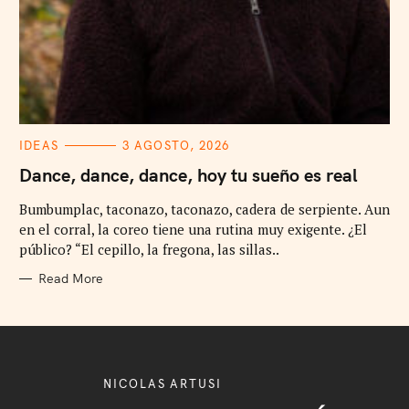
C
IDEAS
3 AGOSTO, 2026
A
T
Dance, dance, dance, hoy tu sueño es real
E
G
Bumbumplac, taconazo, taconazo, cadera de serpiente. Aun
O
R
en el corral, la coreo tiene una rutina muy exigente. ¿El
I
E
público? “El cepillo, la fregona, las sillas..
S
Read More
NICOLAS ARTUSI