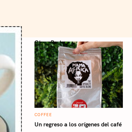
Otros Posts
C
COFFEE
A
T
Un regreso a los orígenes del café
E
G