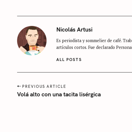
r
E
G
c
O
R
h
I
E
f
Nicolás Artusi
S
o
Es periodista y sommelier de café. Traba
S
r
artículos cortos. Fue declarado Persona
i
:
n
ALL POSTS
c
a
t
P
PREVIOUS ARTICLE
e
o
Volá alto con una tacita lisérgica
s
g
t
o
n
r
a
í
v
a