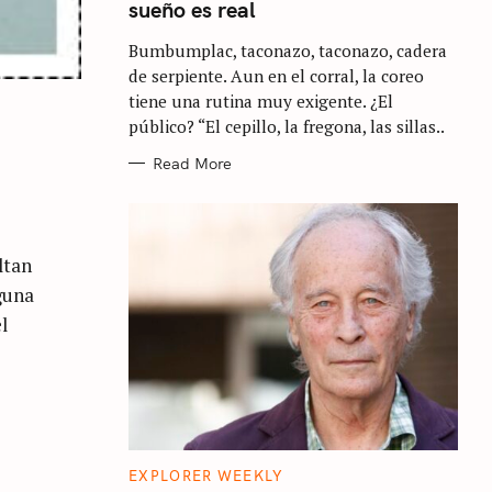
sueño es real
G
O
R
Bumbumplac, taconazo, taconazo, cadera
I
E
de serpiente. Aun en el corral, la coreo
S
tiene una rutina muy exigente. ¿El
público? “El cepillo, la fregona, las sillas..
Read More
ltan
lguna
l
C
EXPLORER WEEKLY
A