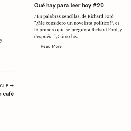
T
Qué hay para leer hoy #20
E
G
/ En palabras sencillas, de Richard Ford
O
R
“¿Me considero un novelista político?”, es
I
E
lo primero que se pregunta Richard Ford, y
S
después: “¿Cómo he..
 y
Read More
ICLE
 café