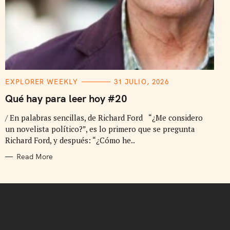
C
EXPLORER WEEKLY
31 JULIO, 2026
A
T
Qué hay para leer hoy #20
E
G
/ En palabras sencillas, de Richard Ford “¿Me considero
O
R
un novelista político?”, es lo primero que se pregunta
I
E
Richard Ford, y después: “¿Cómo he..
S
Read More