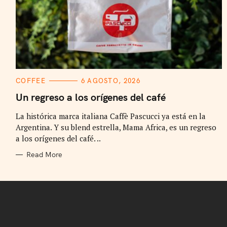
C
COFFEE
6 AGOSTO, 2026
A
T
Un regreso a los orígenes del café
E
G
La histórica marca italiana Caffè Pascucci ya está en la
O
R
Argentina. Y su blend estrella, Mama Africa, es un regreso
I
E
a los orígenes del café. ..
S
Read More