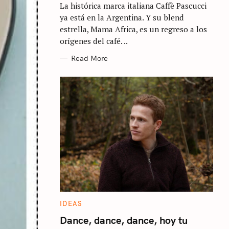
La histórica marca italiana Caffè Pascucci
O
R
ya está en la Argentina. Y su blend
I
E
estrella, Mama Africa, es un regreso a los
S
orígenes del café. ..
Read More
C
IDEAS
A
T
Dance, dance, dance, hoy tu
E