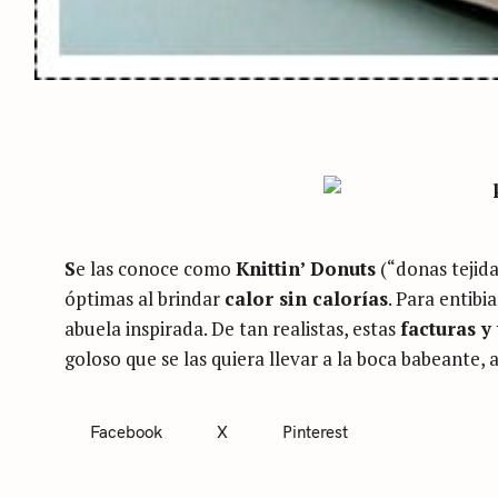
S
e las conoce como
Knittin’ Donuts
(“donas tejida
óptimas al brindar
calor sin calorías
. Para entibi
abuela inspirada. De tan realistas, estas
facturas y
goloso que se las quiera llevar a la boca babeant
S
Facebook
X
Pinterest
e
C
a
A
T