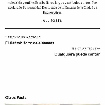
t
televisión y online. Escribe libros largos y artículos cortos. Fue
e
declarado Personalidad Destacada de la Cultura de la Ciudad de
g
Buenos Aires.
o
ALL POSTS
r
í
P
a
PREVIOUS ARTICLE
o
El flat white te da alaaaaas
s
NEXT ARTICLE
t
Cualquiera puede cantar
n
a
v
i
g
a
t
i
o
n
Otros Posts