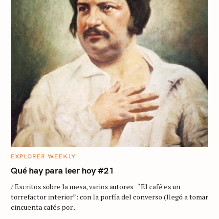
C
EXPLORER WEEKLY
A
T
Qué hay para leer hoy #21
E
G
/ Escritos sobre la mesa, varios autores “El café es un
O
R
torrefactor interior”: con la porfía del converso (llegó a tomar
I
cincuenta cafés por..
E
S