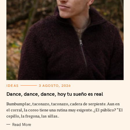
C
IDEAS
3 AGOSTO, 2026
A
T
Dance, dance, dance, hoy tu sueño es real
E
G
Bumbumplac, taconazo, taconazo, cadera de serpiente. Aun en
O
R
el corral, la coreo tiene una rutina muy exigente. ¿El público? “El
I
cepillo, la fregona, las sillas..
E
S
Read More