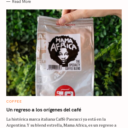
Read More
C
COFFEE
A
T
Un regreso a los orígenes del café
E
G
La histórica marca italiana Caffè Pascucci ya está en la
O
R
Argentina. Y su blend estrella, Mama Africa, es un regreso a
I