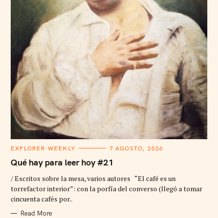
C
EXPLORER WEEKLY
7 AGOSTO, 2026
A
T
Qué hay para leer hoy #21
E
G
/ Escritos sobre la mesa, varios autores “El café es un
O
R
torrefactor interior”: con la porfía del converso (llegó a tomar
I
cincuenta cafés por..
E
S
Read More