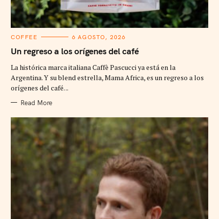
C
COFFEE
6 AGOSTO, 2026
A
T
Un regreso a los orígenes del café
E
G
La histórica marca italiana Caffè Pascucci ya está en la
O
R
Argentina. Y su blend estrella, Mama Africa, es un regreso a los
I
orígenes del café. ..
E
S
Read More