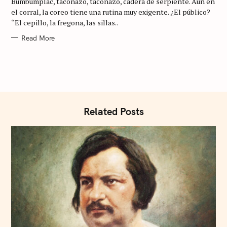
Bumbumplac, taconazo, taconazo, cadera de serpiente. Aun en
O
R
el corral, la coreo tiene una rutina muy exigente. ¿El público?
I
“El cepillo, la fregona, las sillas..
E
S
Read More
Related Posts