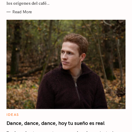
los orígenes del café. ..
E
S
Read More
S
e
a
r
c
h
f
o
r
:
C
IDEAS
A
T
Dance, dance, dance, hoy tu sueño es real
E
G