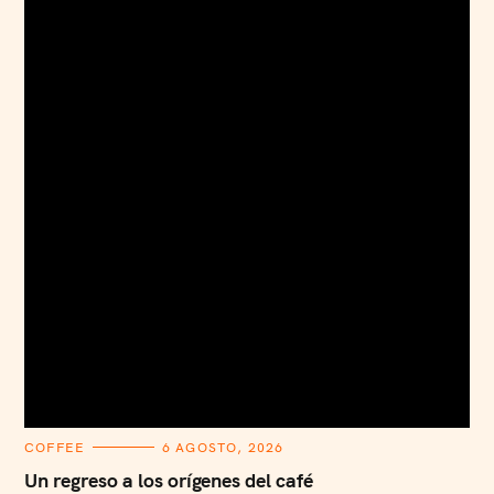
C
COFFEE
6 AGOSTO, 2026
A
T
Un regreso a los orígenes del café
E