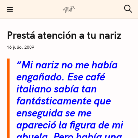
S
k
S
Sommelier de Café
e
i
a
p
r
C
Prestá atención a tu nariz
c
O
t
h
F
F
o
N
16 julio, 2009
E
I
E
c
C
“Mi nariz no me había
O
o
L
Á
n
engañado. Ese café
S
t
A
italiano sabía tan
R
e
T
U
fantásticamente que
n
S
I
t
enseguida se me
apareció la figura de mi
abuela. Pero había una