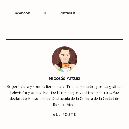
Facebook
X
Pinterest
C
A
T
E
G
O
R
I
E
S
S
i
Nicolás Artusi
n
Es periodista y sommelier de café. Trabaja en radio, prensa gráfica,
c
televisión y online. Escribe libros largos y artículos cortos. Fue
a
declarado Personalidad Destacada de la Cultura de la Ciudad de
t
Buenos Aires.
e
ALL POSTS
g
o