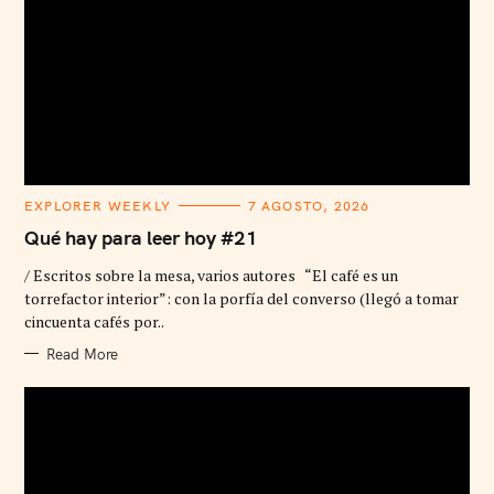
C
EXPLORER WEEKLY
7 AGOSTO, 2026
A
T
Qué hay para leer hoy #21
E
G
/ Escritos sobre la mesa, varios autores “El café es un
O
R
torrefactor interior”: con la porfía del converso (llegó a tomar
I
cincuenta cafés por..
E
S
Read More