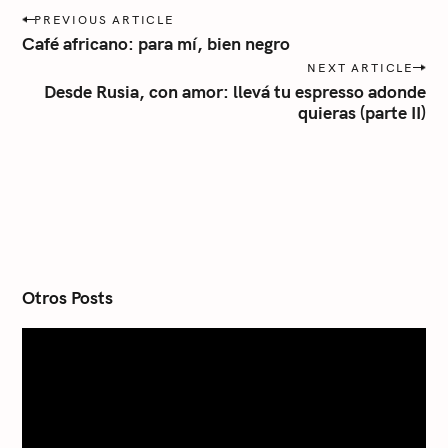
r
P
PREVIOUS ARTICLE
o
í
Café africano: para mí, bien negro
s
a
NEXT ARTICLE
t
Desde Rusia, con amor: llevá tu espresso adonde
n
quieras (parte II)
a
v
i
g
a
t
i
o
n
Otros Posts