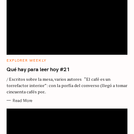
C
EXPLORER WEEKLY
A
T
Qué hay para leer hoy #21
E
G
/ Escritos sobre la mesa, varios autores “El café es un
O
R
torrefactor interior”: con la porfía del converso (llegó a tomar
I
cincuenta cafés por..
E
S
Read More