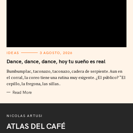
C
IDEAS
3 AGOSTO, 2026
A
T
Dance, dance, dance, hoy tu sueño es real
E
G
Bumbumplac, taconazo, taconazo, cadera de serpiente. Aun en
O
R
el corral, la coreo tiene una rutina muy exigente. ¿El público? “El
I
cepillo, la fregona, las sillas..
E
S
Read More
NICOLAS ARTUSI
ATLAS DEL CAFÉ