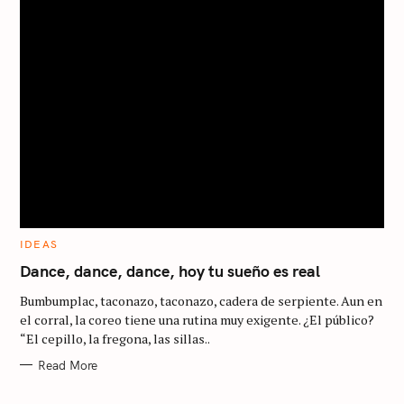
S
e
a
C
IDEAS
A
r
T
Dance, dance, dance, hoy tu sueño es real
E
c
G
Bumbumplac, taconazo, taconazo, cadera de serpiente. Aun en
O
h
R
el corral, la coreo tiene una rutina muy exigente. ¿El público?
I
“El cepillo, la fregona, las sillas..
E
f
S
Read More
o
r