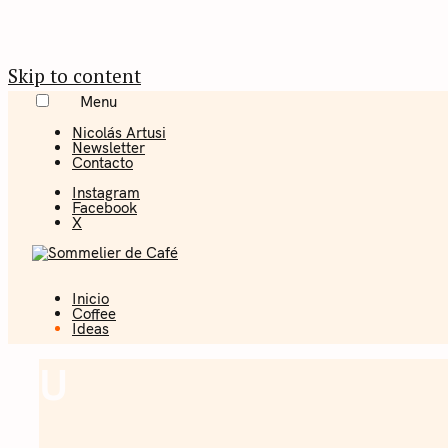
Skip to content
Menu
Nicolás Artusi
Newsletter
Contacto
Instagram
Facebook
X
Inicio
Coffee + Ideas
Coffee
Ideas
Sommelier 
U
Ideas