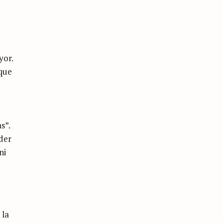
yor.
que
s”.
der
ni
 la