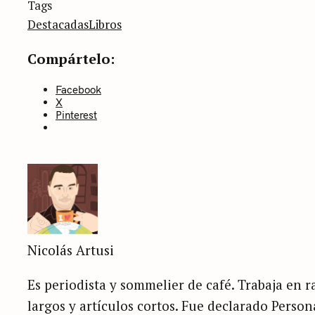
Categories
Tags
Sin
categoría
Destacadas
Libros
Compártelo:
Facebook
X
Pinterest
Nicolás Artusi
Es periodista y sommelier de café. Trabaja en ra
largos y artículos cortos. Fue declarado Perso