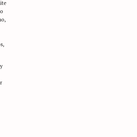
ite
lo
mo,
s,
 y
r