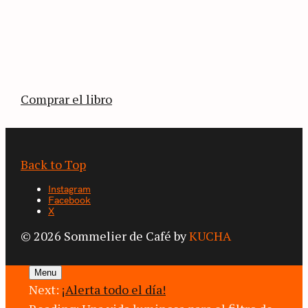
ATLAS DEL CAFÉ
La vuelta al mundo en 80 países cafeteros: un
estimulante diario de viaje a través de los
territorios que fueron transformados por el
café.
Comprar el libro
Back to Top
Instagram
Facebook
X
© 2026 Sommelier de Café by
KUCHA
Menu
Next:
¡Alerta todo el día!