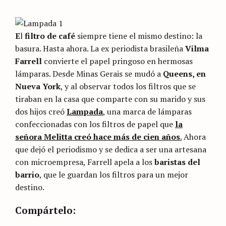
Artusi
E
l
filtro de café
siempre tiene el mismo destino: la
basura. Hasta ahora. La ex periodista brasileña
Vilma
Farrell
convierte el papel pringoso en hermosas
lámparas. Desde Minas Gerais se mudó a
Queens, en
Nueva York
, y al observar todos los filtros que se
tiraban en la casa que comparte con su marido y sus
dos hijos creó
Lampada
, una marca de lámparas
confeccionadas con los filtros de papel que
la
señora Melitta creó hace más de cien años
.
Ahora
que dejó el periodismo y se dedica a ser una artesana
con microempresa, Farrell apela a los
baristas del
barrio
, que le guardan los filtros para un mejor
destino.
Categories
Sin
Compártelo:
categoría