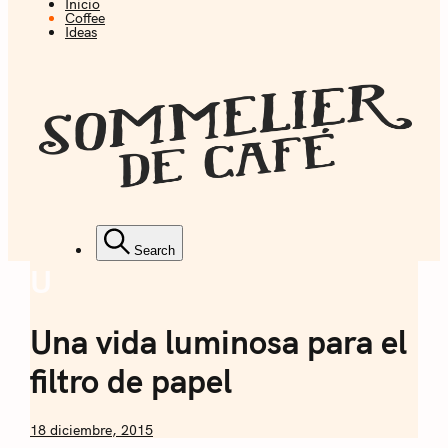
Inicio
Coffee + Ideas
Coffee
Ideas
Sommelier de
Café
Coffee + Ideas
Search
U
Coffee
Sommelier de
Una vida luminosa para el
Café
filtro de papel
by
18 diciembre, 2015
Nicolás