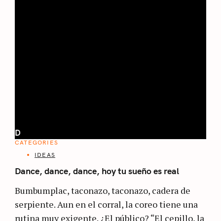
D
CATEGORIES
IDEAS
Dance, dance, dance, hoy tu sueño es real
Bumbumplac, taconazo, taconazo, cadera de
serpiente. Aun en el corral, la coreo tiene una
rutina muy exigente. ¿El público? “El cepillo, la