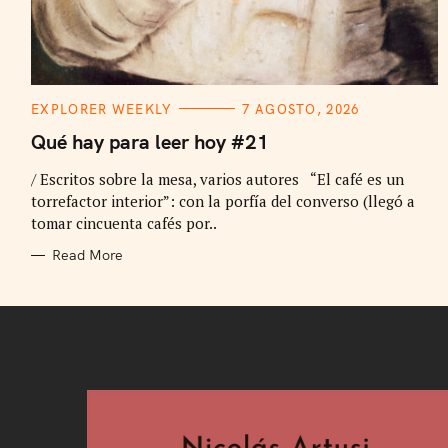
C
EXPLORER WEEKLY
7 AGOSTO, 2026
A
T
Qué hay para leer hoy #21
E
G
/ Escritos sobre la mesa, varios autores “El café es un
O
R
torrefactor interior”: con la porfía del converso (llegó a
I
E
tomar cincuenta cafés por..
S
Read More