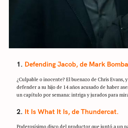
1.
Defending Jacob, de Mark Bomba
¿Culpable o inocente? El buenazo de Chris Evans, 
defender a su hijo de 14 años acusado de haber as
un capítulo por semana: intriga y jurados para mira
2.
It Is What It Is, de Thundercat.
Poderosísimo disco del productor que juntó a un pa