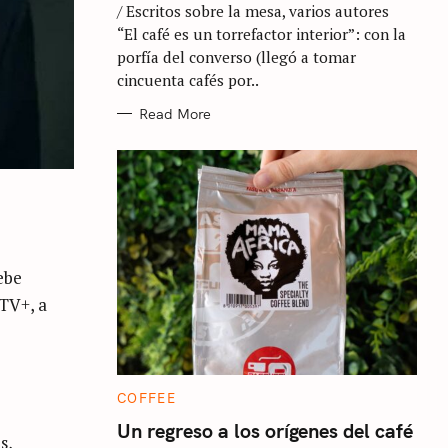
/ Escritos sobre la mesa, varios autores
O
R
“El café es un torrefactor interior”: con la
I
E
porfía del converso (llegó a tomar
S
cincuenta cafés por..
Read More
ebe
 TV+, a
C
COFFEE
A
T
Un regreso a los orígenes del café
s,
E