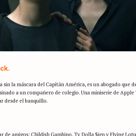
ck.
ya sin la máscara del Capitán América, es un abogado que d
esinado a un compañero de colegio. Una miniserie de Apple
r desde el banquillo.
r de amigos: Childish Gambino, Ty Dolla $ign y Flying Lotu