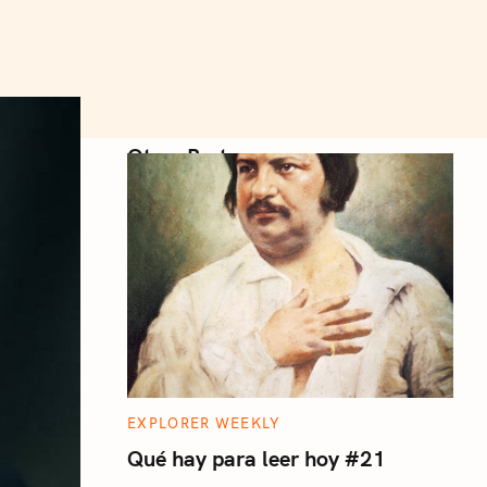
Otros Posts
C
EXPLORER WEEKLY
A
T
Qué hay para leer hoy #21
E
G