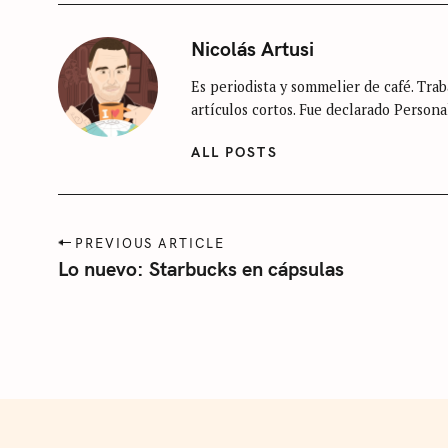
S
Nicolás Artusi
S
i
Es periodista y sommelier de café. Traba
n
e
artículos cortos. Fue declarado Persona
c
a
a
r
ALL POSTS
t
c
e
h
g
P
f
PREVIOUS ARTICLE
o
o
Lo nuevo: Starbucks en cápsulas
o
r
s
r
t
í
n
:
a
a
v
i
g