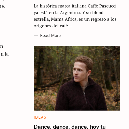
G
te.
La histórica marca italiana Caffè Pascucci
O
R
ya está en la Argentina. Y su blend
I
E
estrella, Mama Africa, es un regreso a los
S
orígenes del café. ..
Read More
un
n la
C
IDEAS
A
T
Dance, dance, dance, hoy tu