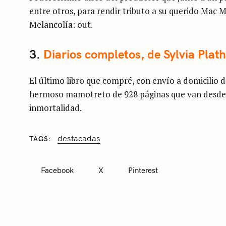
entre otros, para rendir tributo a su querido Mac 
Melancolía: out.
3.
Diarios completos, de Sylvia Plath
El último libro que compré, con envío a domicilio de
hermoso mamotreto de 928 páginas que van desde su
inmortalidad.
destacadas
TAGS
C
A
T
Facebook
X
Pinterest
E
G
O
R
I
E
S