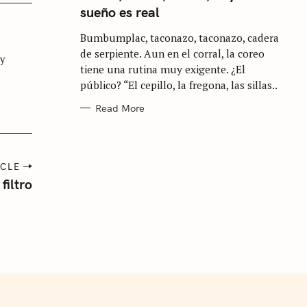
E
sueño es real
G
O
R
Bumbumplac, taconazo, taconazo, cadera
I
E
de serpiente. Aun en el corral, la coreo
S
 y
tiene una rutina muy exigente. ¿El
público? “El cepillo, la fregona, las sillas..
Read More
ICLE
filtro