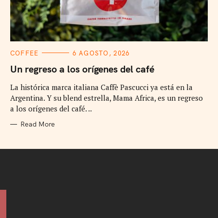
C
COFFEE
6 AGOSTO, 2026
A
T
Un regreso a los orígenes del café
E
G
La histórica marca italiana Caffè Pascucci ya está en la
O
R
Argentina. Y su blend estrella, Mama Africa, es un regreso
I
E
a los orígenes del café. ..
S
Read More