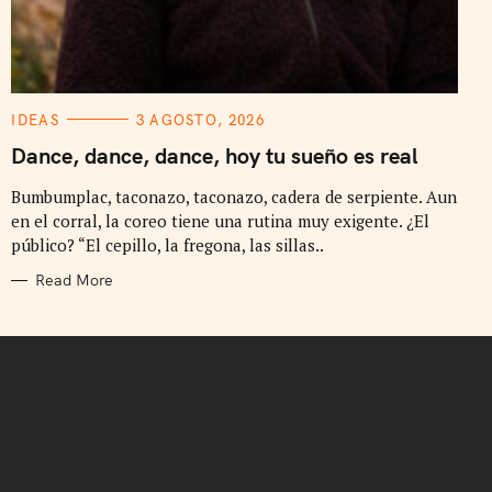
C
IDEAS
3 AGOSTO, 2026
A
T
Dance, dance, dance, hoy tu sueño es real
E
G
Bumbumplac, taconazo, taconazo, cadera de serpiente. Aun
O
R
en el corral, la coreo tiene una rutina muy exigente. ¿El
I
E
público? “El cepillo, la fregona, las sillas..
S
Read More