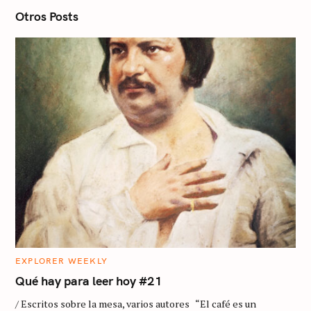
o
n
Otros Posts
C
EXPLORER WEEKLY
A
T
Qué hay para leer hoy #21
E
G
/ Escritos sobre la mesa, varios autores “El café es un
O