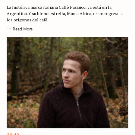
G
La histórica marca italiana Caffè Pascucci ya está en la
O
R
Argentina. Y su blend estrella, Mama Africa, es un regreso a
I
los orígenes del café. ..
E
S
Read More
C
IDEAS