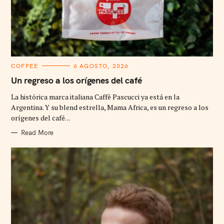
C
COFFEE
6 AGOSTO, 2026
A
T
Un regreso a los orígenes del café
E
G
La histórica marca italiana Caffè Pascucci ya está en la
O
R
Argentina. Y su blend estrella, Mama Africa, es un regreso a los
I
orígenes del café. ..
E
S
Read More