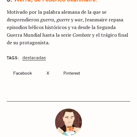
Motivado por la palabra alemana de la que se
desprendieron
guerra, guerre
y
war
, Jeanmaire repasa
episodios bélicos históricos y va desde la Segunda
Guerra Mundial hasta la serie
Combate
y el trágico final
de su protagonista.
destacadas
TAGS
C
A
T
Facebook
X
Pinterest
E
G
O
R
I
E
S
S
i
n