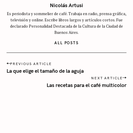
c
Nicolás Artusi
a
Es periodista y sommelier de café. Trabaja en radio, prensa gráfica,
t
televisión y online. Escribe libros largos y artículos cortos. Fue
e
declarado Personalidad Destacada de la Cultura de la Ciudad de
g
Buenos Aires.
o
ALL POSTS
r
í
P
a
PREVIOUS ARTICLE
o
La que elige el tamaño de la aguja
s
NEXT ARTICLE
t
Las recetas para el café multicolor
n
a
v
i
g
a
t
i