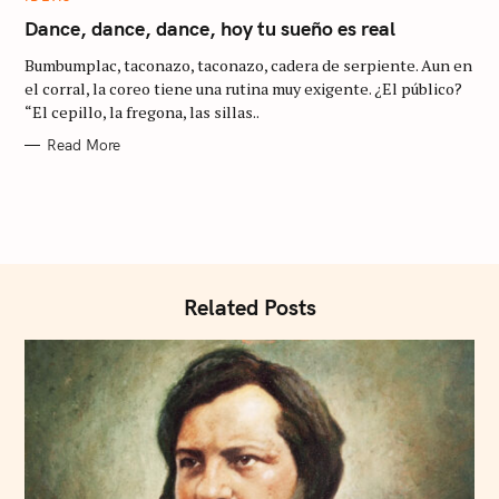
A
T
Dance, dance, dance, hoy tu sueño es real
E
G
Bumbumplac, taconazo, taconazo, cadera de serpiente. Aun en
O
S
R
el corral, la coreo tiene una rutina muy exigente. ¿El público?
I
“El cepillo, la fregona, las sillas..
e
E
S
a
Read More
r
c
h
f
o
Related Posts
r
: