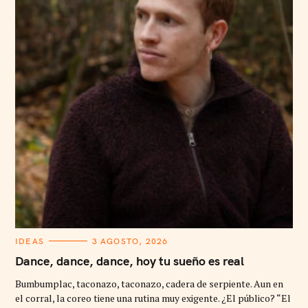
C
IDEAS
3 AGOSTO, 2026
A
T
Dance, dance, dance, hoy tu sueño es real
E
G
Bumbumplac, taconazo, taconazo, cadera de serpiente. Aun en
O
R
el corral, la coreo tiene una rutina muy exigente. ¿El público? “El
I