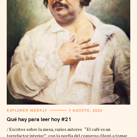
C
EXPLORER WEEKLY
7 AGOSTO, 2026
A
T
Qué hay para leer hoy #21
E
G
/ Escritos sobre la mesa, varios autores “El café es un
O
R
torrefactor interior”: con la porfía del converso (llegó a tomar