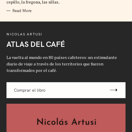
cepillo, la fregona, las sillas..
E
S
Read More
NICOLAS ARTUSI
ATLAS DEL CAFÉ
La vuelta al mundo en 80 países cafeteros: un estimulante
diario de viaje a través de los territorios que fueron
transformados por el café.
Comprar el libro