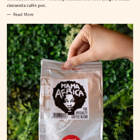
I
cincuenta cafés por..
E
S
Read More