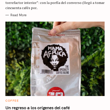
R
torrefactor interior”: con la porfía del converso (llegó a tomar
I
cincuenta cafés por..
E
S
Read More
C
COFFEE
A
T
Un regreso a los orígenes del café
E