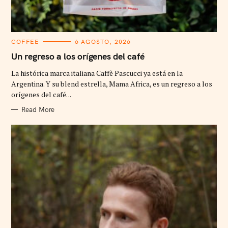
C
COFFEE
6 AGOSTO, 2026
A
T
Un regreso a los orígenes del café
E
G
La histórica marca italiana Caffè Pascucci ya está en la
O
R
Argentina. Y su blend estrella, Mama Africa, es un regreso a los
I
orígenes del café. ..
E
S
Read More