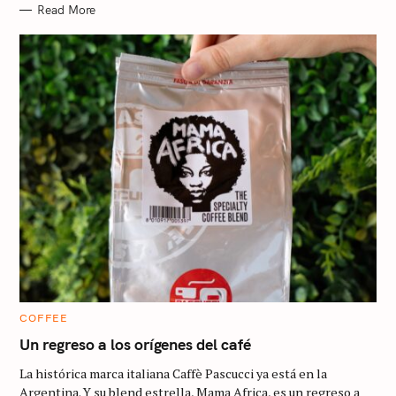
Read More
C
COFFEE
A
T
Un regreso a los orígenes del café
E
G
La histórica marca italiana Caffè Pascucci ya está en la
O
R
Argentina. Y su blend estrella, Mama Africa, es un regreso a