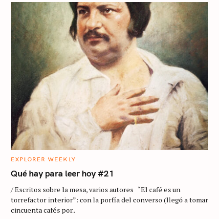
C
EXPLORER WEEKLY
A
T
Qué hay para leer hoy #21
E
G
/ Escritos sobre la mesa, varios autores “El café es un
O
R
torrefactor interior”: con la porfía del converso (llegó a tomar
I
cincuenta cafés por..
E
S