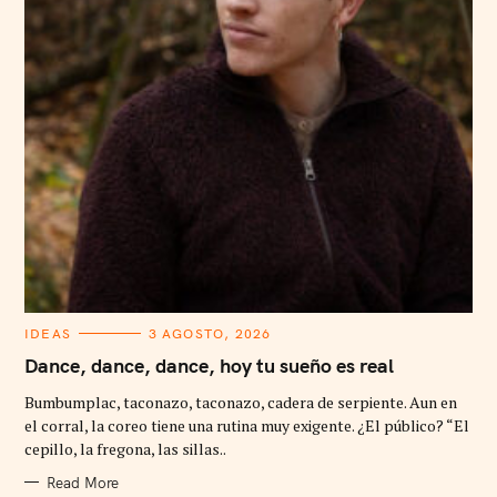
C
IDEAS
3 AGOSTO, 2026
A
T
Dance, dance, dance, hoy tu sueño es real
E
G
Bumbumplac, taconazo, taconazo, cadera de serpiente. Aun en
O
R
el corral, la coreo tiene una rutina muy exigente. ¿El público? “El
I
cepillo, la fregona, las sillas..
E
S
Read More