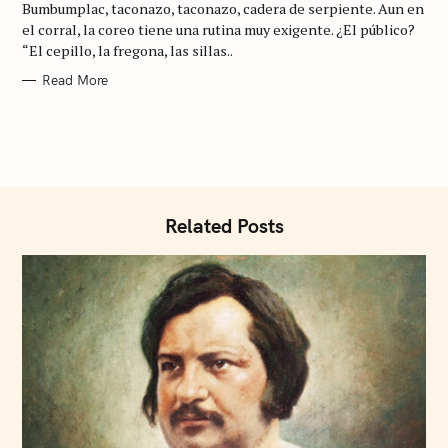
Bumbumplac, taconazo, taconazo, cadera de serpiente. Aun en
O
R
el corral, la coreo tiene una rutina muy exigente. ¿El público?
I
S
“El cepillo, la fregona, las sillas..
E
S
e
Read More
a
r
c
h
f
Related Posts
o
r
: