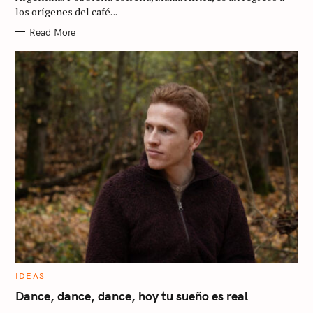
I
los orígenes del café. ..
E
S
Read More
C
IDEAS
A
T
Dance, dance, dance, hoy tu sueño es real
E
G