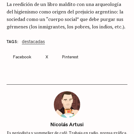
La reedición de un libro maldito con una arqueología
del higienismo como origen del prejuicio argentino: la
sociedad como un “cuerpo social” que debe purgar sus
gérmenes (los inmigrantes, los pobres, los indios, etc.).
destacadas
TAGS
C
A
T
Facebook
X
Pinterest
E
G
O
R
I
E
S
S
i
n
c
Nicolás Artusi
a
Es periodista y sommelier de café. Trabaja en radio, prensa gráfica,