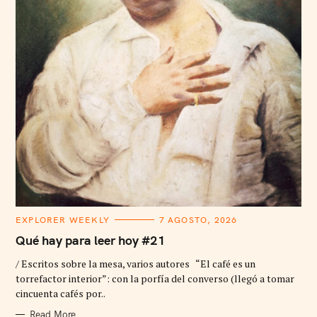
C
EXPLORER WEEKLY
7 AGOSTO, 2026
A
T
Qué hay para leer hoy #21
E
G
/ Escritos sobre la mesa, varios autores “El café es un
O
R
torrefactor interior”: con la porfía del converso (llegó a tomar
I
cincuenta cafés por..
E
S
Read More