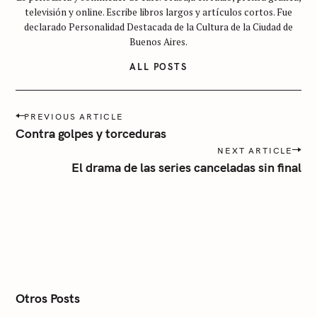
t
televisión y online. Escribe libros largos y artículos cortos. Fue
e
declarado Personalidad Destacada de la Cultura de la Ciudad de
g
Buenos Aires.
o
ALL POSTS
r
í
P
a
PREVIOUS ARTICLE
o
Contra golpes y torceduras
s
NEXT ARTICLE
t
El drama de las series canceladas sin final
n
a
v
i
g
a
t
i
o
n
Otros Posts