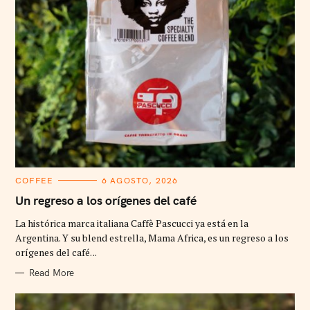
C
COFFEE
6 AGOSTO, 2026
A
T
Un regreso a los orígenes del café
E
G
La histórica marca italiana Caffè Pascucci ya está en la
O
R
Argentina. Y su blend estrella, Mama Africa, es un regreso a los
I
orígenes del café. ..
E
S
Read More