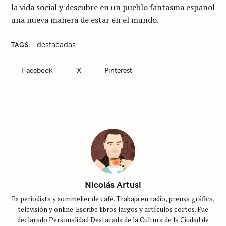
la vida social y descubre en un pueblo fantasma español
una nueva manera de estar en el mundo.
destacadas
TAGS
C
A
T
Facebook
X
Pinterest
E
G
O
R
I
E
S
S
i
n
c
Nicolás Artusi
a
Es periodista y sommelier de café. Trabaja en radio, prensa gráfica,
t
televisión y online. Escribe libros largos y artículos cortos. Fue
e
declarado Personalidad Destacada de la Cultura de la Ciudad de