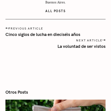
g
Buenos Aires.
o
ALL POSTS
r
í
P
a
PREVIOUS ARTICLE
o
Cinco siglos de lucha en dieciséis años
s
NEXT ARTICLE
t
La voluntad de ser vistos
n
a
v
i
g
a
t
i
o
n
Otros Posts