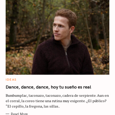
C
IDEAS
A
T
Dance, dance, dance, hoy tu sueño es real
E
G
Bumbumplac, taconazo, taconazo, cadera de serpiente. Aun en
O
R
el corral, la coreo tiene una rutina muy exigente. ¿El público?
I
“El cepillo, la fregona, las sillas..
E
S
Read More