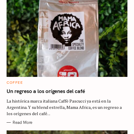
C
COFFEE
A
T
Un regreso a los orígenes del café
E
G
La histórica marca italiana Caffè Pascucci ya está en la
O
R
Argentina. Y su blend estrella, Mama Africa, es un regreso a
I
los orígenes del café. ..
E
S
Read More