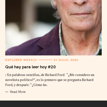
C
EXPLORER WEEKLY
31 JULIO, 2026
A
T
Qué hay para leer hoy #20
E
G
/ En palabras sencillas, de Richard Ford “¿Me considero un
O
R
novelista político?”, es lo primero que se pregunta Richard
I
Ford, y después: “¿Cómo he..
E
S
Read More