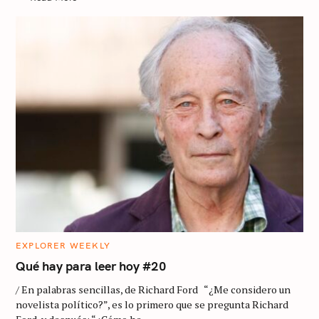
S
e
a
r
c
h
f
C
EXPLORER WEEKLY
o
A
T
Qué hay para leer hoy #20
E
r
G
/ En palabras sencillas, de Richard Ford “¿Me considero un
O
:
R
novelista político?”, es lo primero que se pregunta Richard
I
E