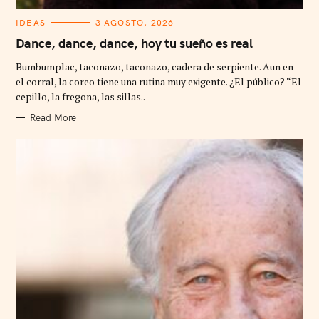
C
IDEAS
3 AGOSTO, 2026
A
T
Dance, dance, dance, hoy tu sueño es real
E
G
Bumbumplac, taconazo, taconazo, cadera de serpiente. Aun en
O
R
el corral, la coreo tiene una rutina muy exigente. ¿El público? “El
I
cepillo, la fregona, las sillas..
E
S
Read More