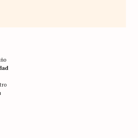
año
dad
tro
u