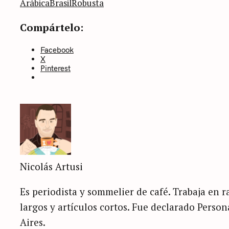
categoría
Arábica
Brasil
Robusta
Compártelo:
Facebook
X
Pinterest
Nicolás Artusi
Es periodista y sommelier de café. Trabaja en ra
largos y artículos cortos. Fue declarado Perso
Aires.