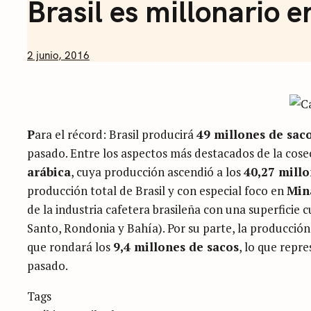
Brasil es millonario e
by
2 junio, 2016
Nicolás
Artusi
P
ara el récord: Brasil producirá
49 millones de sac
pasado. Entre los aspectos más destacados de la cose
arábica
, cuya producción ascendió a los
40,27 millo
producción total de Brasil y con especial foco en
Min
de la industria cafetera brasileña con una superficie 
Santo, Rondonia y Bahía). Por su parte, la producció
que rondará los
9,4 millones de sacos
, lo que repr
pasado.
Categories
Tags
Sin