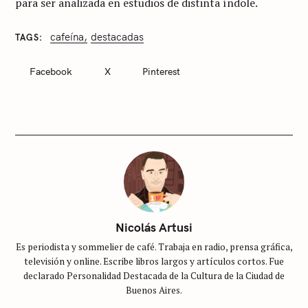
para ser analizada en estudios de distinta índole.
cafeína
destacadas
TAGS
C
A
T
Facebook
X
Pinterest
E
G
O
R
I
E
S
S
i
n
c
Nicolás Artusi
a
Es periodista y sommelier de café. Trabaja en radio, prensa gráfica,
t
televisión y online. Escribe libros largos y artículos cortos. Fue
e
declarado Personalidad Destacada de la Cultura de la Ciudad de
g
Buenos Aires.
o