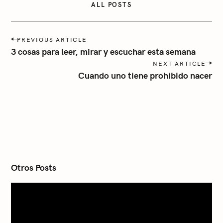
ALL POSTS
r
í
P
a
PREVIOUS ARTICLE
o
3 cosas para leer, mirar y escuchar esta semana
s
NEXT ARTICLE
t
Cuando uno tiene prohibido nacer
n
a
v
i
g
a
t
i
o
n
Otros Posts