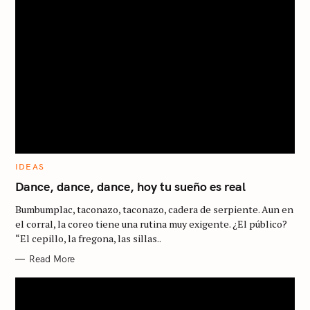
C
IDEAS
A
T
Dance, dance, dance, hoy tu sueño es real
E
G
Bumbumplac, taconazo, taconazo, cadera de serpiente. Aun en
O
R
el corral, la coreo tiene una rutina muy exigente. ¿El público?
I
“El cepillo, la fregona, las sillas..
E
S
Read More