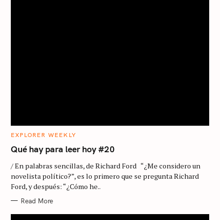
C
EXPLORER WEEKLY
A
T
Qué hay para leer hoy #20
E
G
/ En palabras sencillas, de Richard Ford “¿Me considero un
O
R
novelista político?”, es lo primero que se pregunta Richard
I
Ford, y después: “¿Cómo he..
E
S
Read More