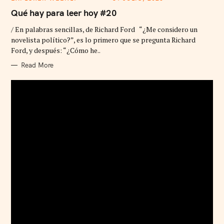
A
T
Qué hay para leer hoy #20
E
G
/ En palabras sencillas, de Richard Ford “¿Me considero un
O
R
novelista político?”, es lo primero que se pregunta Richard
I
Ford, y después: “¿Cómo he..
E
S
Read More