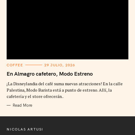
C
COFFEE
29 JULIO, 2026
A
T
En Almagro cafetero, Modo Estreno
E
G
¡La Disneylandia del café suma nuevas atracciones! En la calle
O
R
Palestina, Modo Barista está a punto de estreno. Allí, la
I
cafetería y el store ofrecerán..
E
S
Read More
NICOLAS ARTUSI