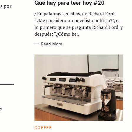
T
Qué hay para leer hoy #20
E
s por
G
/ En palabras sencillas, de Richard Ford
O
R
“¿Me considero un novelista político?”, es
I
E
lo primero que se pregunta Richard Ford, y
S
después: “¿Cómo he..
Read More
 y
C
COFFEE
A