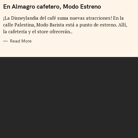
A
T
En Almagro cafetero, Modo Estreno
E
G
¡La Disneylandia del café suma nuevas atracciones! En la
O
R
calle Palestina, Modo Barista está a punto de estreno. Allí,
I
E
la cafetería y el store ofrecerán..
S
Read More