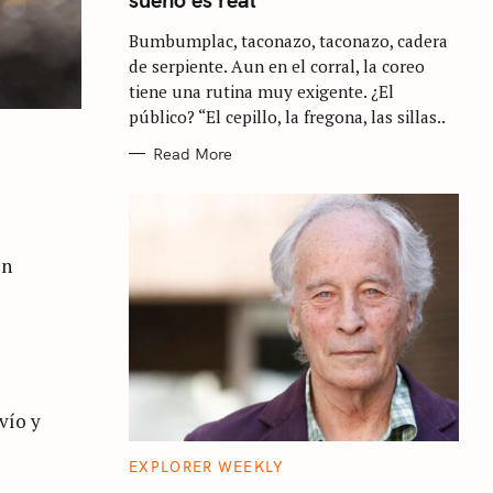
O
R
Bumbumplac, taconazo, taconazo, cadera
I
E
de serpiente. Aun en el corral, la coreo
S
tiene una rutina muy exigente. ¿El
público? “El cepillo, la fregona, las sillas..
Read More
on
vío y
C
EXPLORER WEEKLY
A