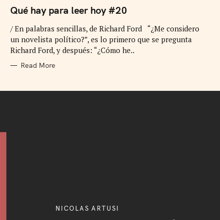
A
T
Qué hay para leer hoy #20
E
G
/ En palabras sencillas, de Richard Ford “¿Me considero
O
R
un novelista político?”, es lo primero que se pregunta
I
E
Richard Ford, y después: “¿Cómo he..
S
Read More
NICOLAS ARTUSI