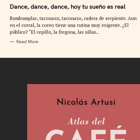
A
T
Dance, dance, dance, hoy tu sueño es real
E
G
Bumbumplac, taconazo, taconazo, cadera de serpiente. Aun
O
R
en el corral, la coreo tiene una rutina muy exigente. ¿El
I
E
público? “El cepillo, la fregona, las sillas..
S
Read More