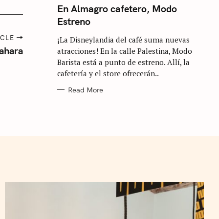
T
En Almagro cafetero, Modo
E
Estreno
G
O
R
ICLE
¡La Disneylandia del café suma nuevas
I
E
Sahara
atracciones! En la calle Palestina, Modo
S
Barista está a punto de estreno. Allí, la
cafetería y el store ofrecerán..
Read More