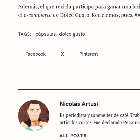
Además, el que recicla participa para ganar una b
el
e-commerce
de Dolce Gusto. Reciclemos, pues. #
cápsulas
dolce gusto
TAGS
C
A
T
Facebook
X
Pinterest
E
G
O
R
I
E
S
S
Nicolás Artusi
i
Es periodista y sommelier de café. Traba
n
artículos cortos. Fue declarado Persona
c
a
ALL POSTS