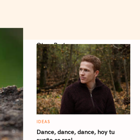
Otros Posts
C
IDEAS
A
T
Dance, dance, dance, hoy tu
E
sueño es real
G