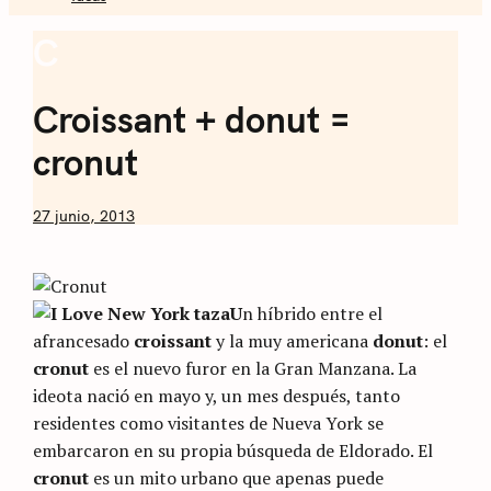
Sommelier de
C
Coffee
Café
Croissant + donut =
cronut
by
27 junio, 2013
Nicolás
Artusi
U
n híbrido entre el
afrancesado
croissant
y la muy americana
donut
: el
cronut
es el nuevo furor en la Gran Manzana. La
ideota nació en mayo y, un mes después, tanto
residentes como visitantes de Nueva York se
embarcaron en su propia búsqueda de Eldorado. El
cronut
es un mito urbano que apenas puede