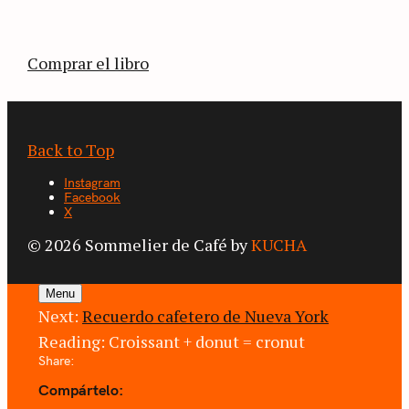
territorios que fueron transformados por el
café.
Comprar el libro
Back to Top
Instagram
Facebook
X
© 2026 Sommelier de Café by
KUCHA
Menu
Next:
Recuerdo cafetero de Nueva York
Reading:
Croissant + donut = cronut
Share:
Compártelo: