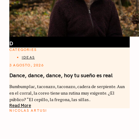
D
CATEGORIES
IDEAS
3 AGOSTO, 2026
Dance, dance, dance, hoy tu sueño es real
Bumbumplac, taconazo, taconazo, cadera de serpiente. Aun
en el corral, la coreo tiene una rutina muy exigente. ¿El
público? “El cepillo, la fregona, las sillas..
Read More
NICOLAS ARTUSI
ATLAS DEL CAFÉ
La vuelta al mundo en 80 países cafeteros: un
estimulante diario de viaje a través de los