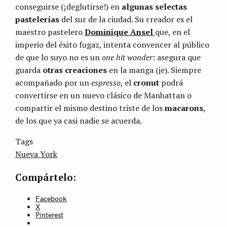
conseguirse (¡deglutirse!) en
algunas selectas
pastelerías
del sur de la ciudad. Su creador es el
maestro pastelero
Dominique Ansel
que, en el
imperio del éxito fugaz, intenta convencer al público
de que lo suyo no es un
one hit wonder
: asegura que
guarda
otras creaciones
en la manga (je). Siempre
acompañado por un
espresso
, el
cronut
podrá
convertirse en un nuevo clásico de Manhattan o
compartir el mismo destino triste de los
macarons
,
de los que ya casi nadie se acuerda.
Categories
Tags
Sin
categoría
Nueva York
Compártelo:
Facebook
X
Pinterest