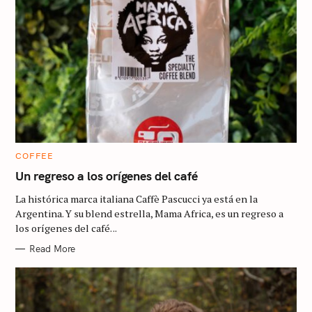
C
COFFEE
A
T
Un regreso a los orígenes del café
E
G
La histórica marca italiana Caffè Pascucci ya está en la
O
R
Argentina. Y su blend estrella, Mama Africa, es un regreso a
I
los orígenes del café. ..
E
S
Read More