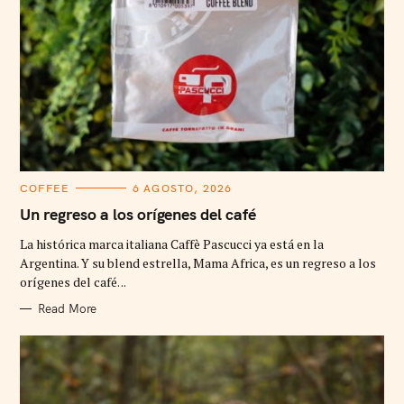
C
COFFEE
6 AGOSTO, 2026
A
T
Un regreso a los orígenes del café
E
G
La histórica marca italiana Caffè Pascucci ya está en la
O
R
Argentina. Y su blend estrella, Mama Africa, es un regreso a los
I
orígenes del café. ..
E
S
Read More