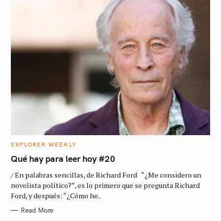
C
EXPLORER WEEKLY
A
T
Qué hay para leer hoy #20
E
G
/ En palabras sencillas, de Richard Ford “¿Me considero un
O
R
novelista político?”, es lo primero que se pregunta Richard
I
Ford, y después: “¿Cómo he..
E
S
Read More
S