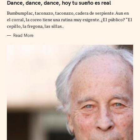
T
Dance, dance, dance, hoy tu sueño es real
E
G
Bumbumplac, taconazo, taconazo, cadera de serpiente. Aun en
O
R
el corral, la coreo tiene una rutina muy exigente. ¿El público? “El
I
cepillo, la fregona, las sillas..
E
S
Read More