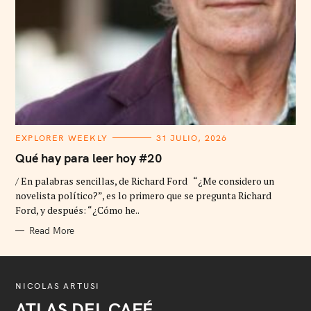
C
EXPLORER WEEKLY
31 JULIO, 2026
A
T
Qué hay para leer hoy #20
E
G
/ En palabras sencillas, de Richard Ford “¿Me considero un
O
R
novelista político?”, es lo primero que se pregunta Richard
I
Ford, y después: “¿Cómo he..
E
S
Read More
NICOLAS ARTUSI
ATLAS DEL CAFÉ