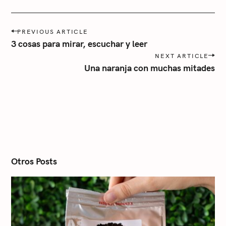
r
í
P
a
PREVIOUS ARTICLE
o
3 cosas para mirar, escuchar y leer
s
NEXT ARTICLE
t
Una naranja con muchas mitades
n
a
v
i
g
a
t
i
o
n
Otros Posts