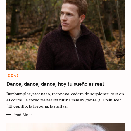
C
IDEAS
A
T
Dance, dance, dance, hoy tu sueño es real
E
G
Bumbumplac, taconazo, taconazo, cadera de serpiente. Aun en
O
R
el corral, la coreo tiene una rutina muy exigente. ¿El público?
I
“El cepillo, la fregona, las sillas..
E
S
Read More