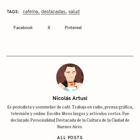
cafeína
destacadas
salud
TAGS
C
A
T
Facebook
X
Pinterest
E
G
O
R
I
E
S
S
i
n
c
Nicolás Artusi
a
Es periodista y sommelier de café. Trabaja en radio, prensa gráfica,
t
televisión y online. Escribe libros largos y artículos cortos. Fue
e
declarado Personalidad Destacada de la Cultura de la Ciudad de
g
Buenos Aires.
o
ALL POSTS