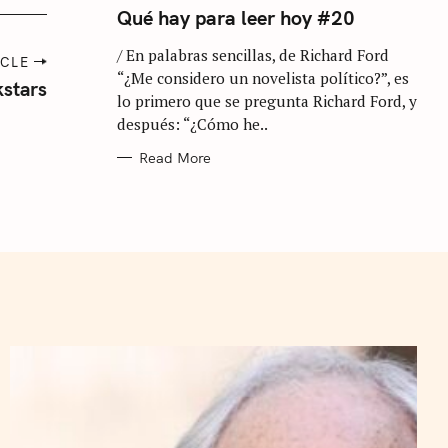
T
Qué hay para leer hoy #20
E
G
/ En palabras sencillas, de Richard Ford
O
ICLE
R
“¿Me considero un novelista político?”, es
I
kstars
E
lo primero que se pregunta Richard Ford, y
S
después: “¿Cómo he..
Read More