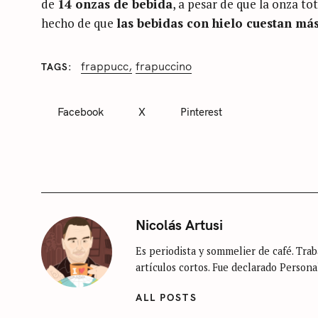
de
14 onzas de bebida
, a pesar de que la onza t
hecho de que
las bebidas con hielo cuestan má
frappucc
frapuccino
TAGS
C
A
T
Facebook
X
Pinterest
E
G
O
R
I
E
S
S
e
S
Nicolás Artusi
a
i
r
Es periodista y sommelier de café. Traba
n
artículos cortos. Fue declarado Persona
c
c
h
a
ALL POSTS
t
f