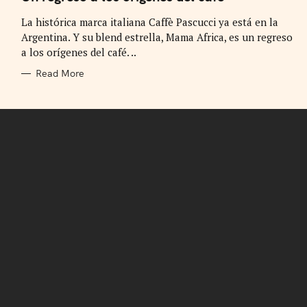
E
G
La histórica marca italiana Caffè Pascucci ya está en la
O
R
Argentina. Y su blend estrella, Mama Africa, es un regreso
I
E
a los orígenes del café. ..
S
Read More