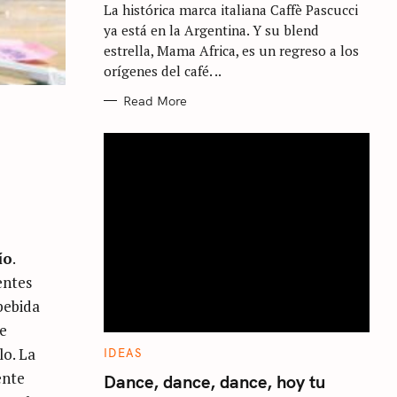
La histórica marca italiana Caffè Pascucci
O
R
ya está en la Argentina. Y su blend
I
E
estrella, Mama Africa, es un regreso a los
S
orígenes del café. ..
Read More
ío
.
entes
bebida
ue
lo. La
C
IDEAS
A
ente
T
Dance, dance, dance, hoy tu
E