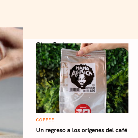
Otros Posts
C
COFFEE
A
T
Un regreso a los orígenes del café
E
G