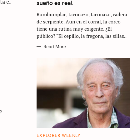
ta el
sueño es real
G
O
R
Bumbumplac, taconazo, taconazo, cadera
I
E
de serpiente. Aun en el corral, la coreo
S
tiene una rutina muy exigente. ¿El
público? “El cepillo, la fregona, las sillas..
Read More
 y
C
EXPLORER WEEKLY
A