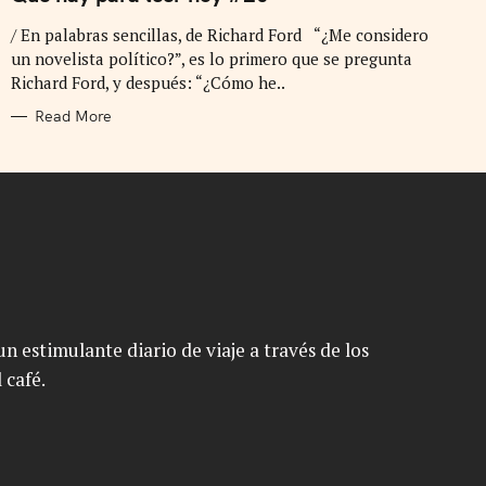
E
G
/ En palabras sencillas, de Richard Ford “¿Me considero
O
R
un novelista político?”, es lo primero que se pregunta
I
E
Richard Ford, y después: “¿Cómo he..
S
Read More
n estimulante diario de viaje a través de los
 café.