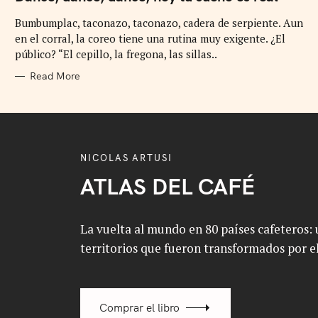
E
G
Bumbumplac, taconazo, taconazo, cadera de serpiente. Aun
O
R
en el corral, la coreo tiene una rutina muy exigente. ¿El
I
E
público? “El cepillo, la fregona, las sillas..
S
Read More
NICOLAS ARTUSI
ATLAS DEL CAFÉ
La vuelta al mundo en 80 países cafeteros: u
territorios que fueron transformados por el
Comprar el libro