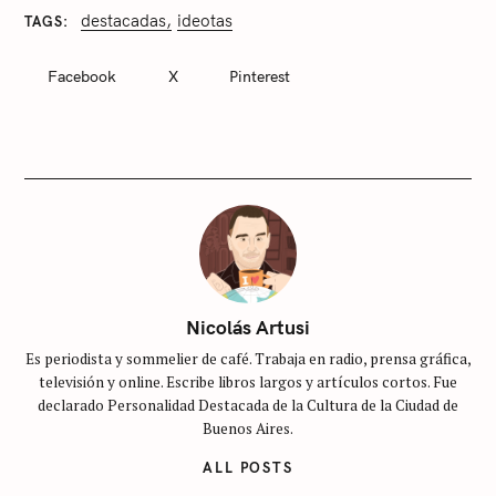
destacadas
ideotas
TAGS
C
A
T
Facebook
X
Pinterest
E
G
O
R
I
E
S
S
i
n
c
Nicolás Artusi
a
Es periodista y sommelier de café. Trabaja en radio, prensa gráfica,
t
televisión y online. Escribe libros largos y artículos cortos. Fue
e
declarado Personalidad Destacada de la Cultura de la Ciudad de
g
Buenos Aires.
o
ALL POSTS
r