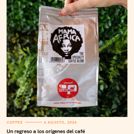
C
COFFEE
6 AGOSTO, 2026
A
T
Un regreso a los orígenes del café
E