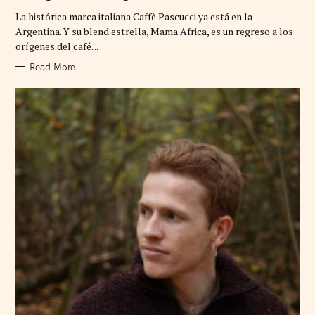
G
La histórica marca italiana Caffè Pascucci ya está en la
O
R
Argentina. Y su blend estrella, Mama Africa, es un regreso a los
I
orígenes del café. ..
E
S
Read More