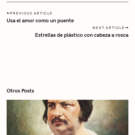
í
P
a
PREVIOUS ARTICLE
o
Usa el amor como un puente
s
NEXT ARTICLE
t
Estrellas de plástico con cabeza a rosca
n
a
v
i
g
a
t
i
o
n
Otros Posts