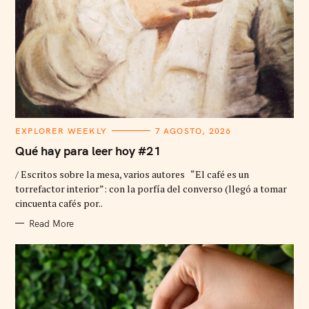
C
EXPLORER WEEKLY
7 AGOSTO, 2026
A
T
Qué hay para leer hoy #21
E
G
/ Escritos sobre la mesa, varios autores “El café es un
O
R
torrefactor interior”: con la porfía del converso (llegó a tomar
I
cincuenta cafés por..
E
S
Read More