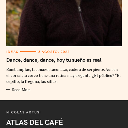
C
IDEAS
3 AGOSTO, 2026
A
T
Dance, dance, dance, hoy tu sueño es real
E
G
Bumbumplac, taconazo, taconazo, cadera de serpiente. Aun en
O
R
el corral, la coreo tiene una rutina muy exigente. ¿El público? “El
I
cepillo, la fregona, las sillas..
E
S
Read More
NICOLAS ARTUSI
ATLAS DEL CAFÉ