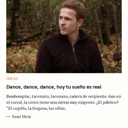
S
e
a
r
c
h
C
IDEAS
A
f
T
Dance, dance, dance, hoy tu sueño es real
E
o
G
Bumbumplac, taconazo, taconazo, cadera de serpiente. Aun en
O
r
R
el corral, la coreo tiene una rutina muy exigente. ¿El público?
I
“El cepillo, la fregona, las sillas..
:
E
S
Read More