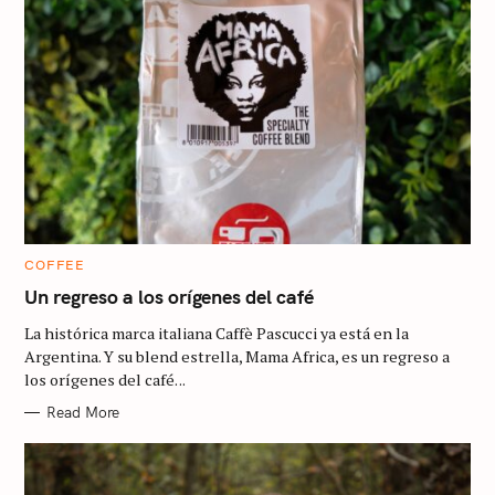
C
COFFEE
A
T
Un regreso a los orígenes del café
E
G
La histórica marca italiana Caffè Pascucci ya está en la
O
R
Argentina. Y su blend estrella, Mama Africa, es un regreso a
I
los orígenes del café. ..
E
S
Read More