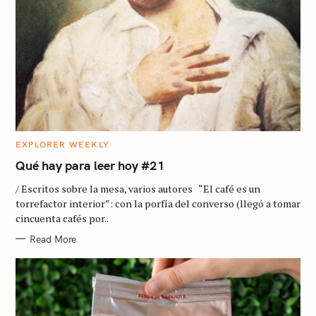
C
EXPLORER WEEKLY
A
T
Qué hay para leer hoy #21
E
G
/ Escritos sobre la mesa, varios autores “El café es un
O
R
torrefactor interior”: con la porfía del converso (llegó a tomar
I
cincuenta cafés por..
E
S
Read More