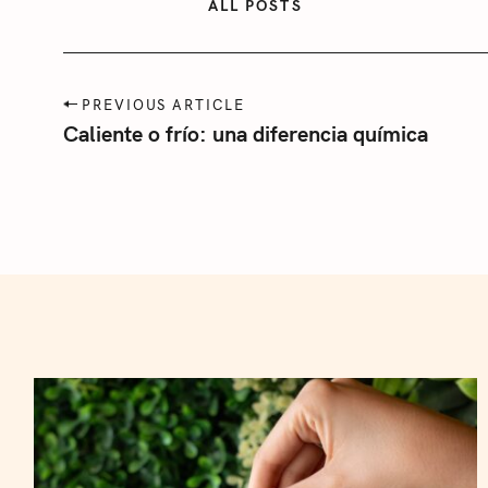
r
ALL POSTS
t
:
e
g
P
PREVIOUS ARTICLE
o
o
Caliente o frío: una diferencia química
r
s
t
í
n
a
a
v
i
g
a
t
i
o
n