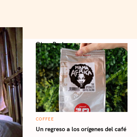
Otros Posts
C
COFFEE
A
T
Un regreso a los orígenes del café
E
G