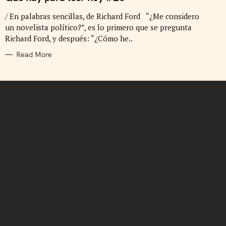
E
G
/ En palabras sencillas, de Richard Ford “¿Me considero
O
R
un novelista político?”, es lo primero que se pregunta
I
E
Richard Ford, y después: “¿Cómo he..
S
Read More