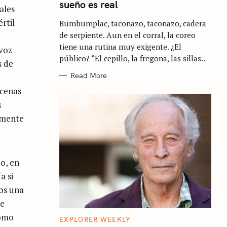
sueño es real
G
ales
O
R
rtil
Bumbumplac, taconazo, taconazo, cadera
I
E
de serpiente. Aun en el corral, la coreo
S
tiene una rutina muy exigente. ¿El
 voz
público? “El cepillo, la fregona, las sillas..
s de
Read More
scenas
s
amente
do, en
a si
os una
de
como
C
EXPLORER WEEKLY
A