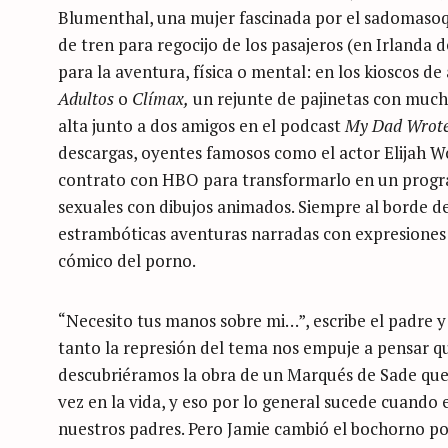
Blumenthal, una mujer fascinada por el sadomasoqu
de tren para regocijo de los pasajeros (en Irlanda 
para la aventura, física o mental: en los kioscos de
Adultos
o
Clímax,
un rejunte de pajinetas con mucho
alta junto a dos amigos en el podcast
My Dad Wrote
descargas, oyentes famosos como el actor Elijah W
contrato con HBO para transformarlo en un program
sexuales con dibujos animados. Siempre al borde del
estrambóticas aventuras narradas con expresiones
cómico del porno.
“Necesito tus manos sobre mi…”, escribe el padre y l
tanto la represión del tema nos empuje a pensar qu
descubriéramos la obra de un Marqués de Sade que 
vez en la vida, y eso por lo general sucede cuan
nuestros padres. Pero Jamie cambió el bochorno por