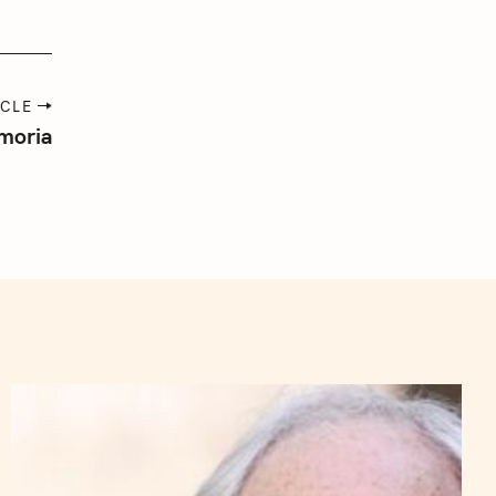
ICLE
moria