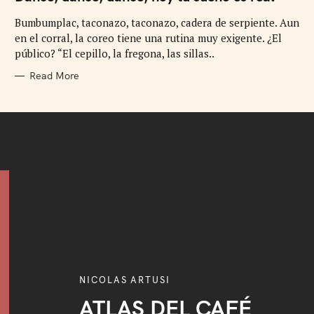
E
G
Bumbumplac, taconazo, taconazo, cadera de serpiente. Aun
O
R
en el corral, la coreo tiene una rutina muy exigente. ¿El
I
E
público? “El cepillo, la fregona, las sillas..
S
Read More
NICOLAS ARTUSI
ATLAS DEL CAFÉ