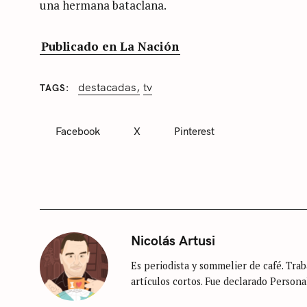
una hermana bataclana.
Publicado en La Nación
destacadas
tv
TAGS
C
A
T
Facebook
X
Pinterest
E
S
G
O
e
R
I
a
E
S
r
c
S
Nicolás Artusi
h
i
Es periodista y sommelier de café. Traba
n
f
artículos cortos. Fue declarado Persona
c
o
a