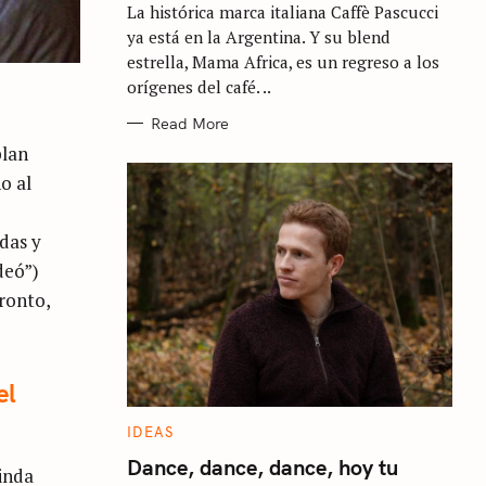
La histórica marca italiana Caffè Pascucci
O
R
ya está en la Argentina. Y su blend
I
E
estrella, Mama Africa, es un regreso a los
S
orígenes del café. ..
Read More
plan
o al
e
das y
deó”)
ronto,
el
C
IDEAS
A
T
Dance, dance, dance, hoy tu
inda
E