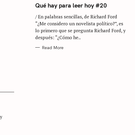
T
Qué hay para leer hoy #20
E
G
/ En palabras sencillas, de Richard Ford
O
R
“¿Me considero un novelista político?”, es
I
E
lo primero que se pregunta Richard Ford, y
S
después: “¿Cómo he..
Read More
 y