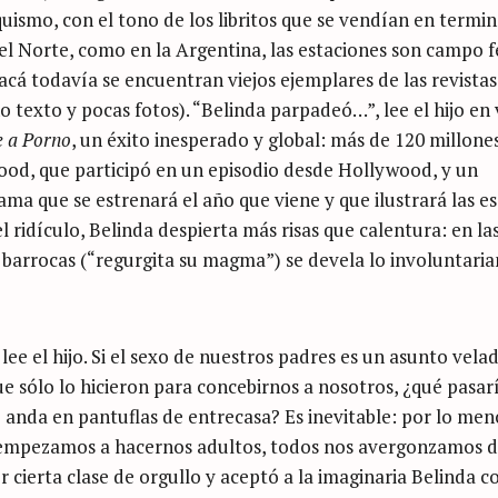
ismo, con el tono de los libritos que se vendían en termin
del Norte, como en la Argentina, las estaciones son campo fé
 acá todavía se encuentran viejos ejemplares de las revistas
 texto y pocas fotos). “Belinda parpadeó…”, lee el hijo en
 a Porno
, un éxito inesperado y global: más de 120 millone
ood, que participó en un episodio desde Hollywood, y un
a que se estrenará el año que viene y que ilustrará las e
 ridículo, Belinda despierta más risas que calentura: en la
 barrocas (“regurgita su magma”) se devela lo involuntari
ee el hijo. Si el sexo de nuestros padres es un asunto vela
e sólo lo hicieron para concebirnos a nosotros, ¿qué pasarí
anda en pantuflas de entrecasa? Es inevitable: por lo men
do empezamos a hacernos adultos, todos nos avergonzamos 
 cierta clase de orgullo y aceptó a la imaginaria Belinda 