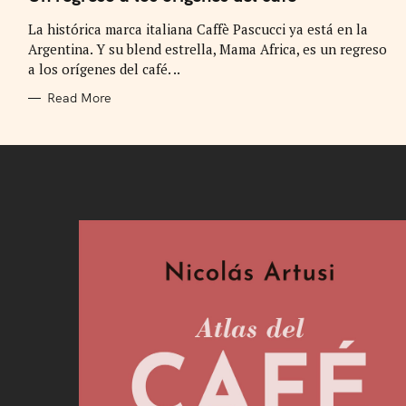
E
G
La histórica marca italiana Caffè Pascucci ya está en la
O
R
Argentina. Y su blend estrella, Mama Africa, es un regreso
I
E
a los orígenes del café. ..
S
Read More