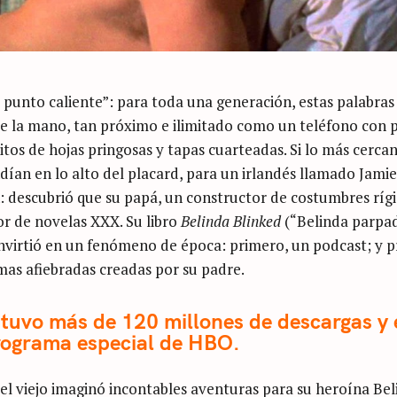
 punto caliente”: para toda una generación, estas palabras
 de la mano, tan próximo e ilimitado como un teléfono con 
tos de hojas pringosas y tapas cuarteadas. Si lo más cercan
dían en lo alto del placard, para un irlandés llamado Jami
: descubrió que su papá, un constructor de costumbres rígi
or de novelas XXX. Su libro
Belinda Blinked
(“Belinda parpa
onvirtió en un fenómeno de época: primero, un podcast; y p
amas afiebradas creadas por su padre.
tuvo más de 120 millones de descargas y 
programa especial de HBO.
el viejo imaginó incontables aventuras para su heroína Bel