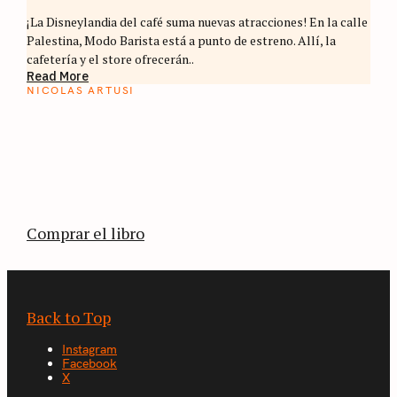
¡La Disneylandia del café suma nuevas atracciones! En la calle
Palestina, Modo Barista está a punto de estreno. Allí, la
cafetería y el store ofrecerán..
Read More
NICOLAS ARTUSI
ATLAS DEL CAFÉ
La vuelta al mundo en 80 países cafeteros: un
estimulante diario de viaje a través de los
territorios que fueron transformados por el
café.
Comprar el libro
Back to Top
Instagram
Facebook
X