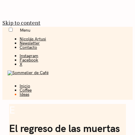
Skip to content
Menu
Nicolás Artusi
Newsletter
Contacto
Instagram
Facebook
X
Inicio
Coffee + Ideas
Coffee
Ideas
Sommelier de
E
Ideas
Café
El regreso de las muertas