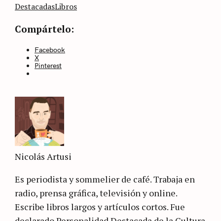
categoría
Destacadas
Libros
Compártelo:
Facebook
X
Pinterest
Nicolás Artusi
Es periodista y sommelier de café. Trabaja en
radio, prensa gráfica, televisión y online.
Escribe libros largos y artículos cortos. Fue
declarado Personalidad Destacada de la Cultura