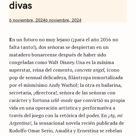
divas
by
6 noviembre, 2024
6 noviembre, 2024
Nicolás
Artusi
E
n un futuro no muy lejano (¡para el año 2056 no
falta tanto!), dos señoras se despiertan en un
matadero bonaerense después de haber sido
congeladas como Walt Disney. Una es la máxima
superstar, reina del cemento,
concrete angel
, ícono
pop de sensual delicadeza, filántropa inmortalizada
por el mismísimo Andy Warhol; la otra es bailarina,
secretaria, ¡directora!, señora de las señoras con
carácter y fortuna
seld-made
que convirtió su propia
vida en una operación artística y performativa a
través del juego con la retórica del poder. En
¡Ay, mi
Argentina!
, la sensacional novela recién publicada de
Rodolfo Omar Serio, Amalita y Ernestina se rebelan