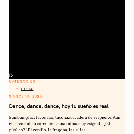
D
CATEGORIES
IDEAS
3 AGOSTO, 2026
Dance, dance, dance, hoy tu sueño es real
Bumbumplac, taconazo, taconazo, cadera de serpiente. Aun
en el corral, la coreo tiene una rutina muy exigente. ¿El
público? “El cepillo, la fregona, las sillas..