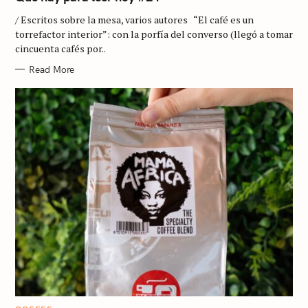
E
G
/ Escritos sobre la mesa, varios autores “El café es un
O
R
torrefactor interior”: con la porfía del converso (llegó a tomar
I
cincuenta cafés por..
E
S
Read More