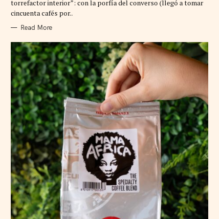
torrefactor interior”: con la porfía del converso (llegó a tomar
I
cincuenta cafés por..
E
S
Read More