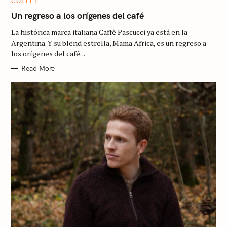
C
COFFEE
A
T
Un regreso a los orígenes del café
E
G
La histórica marca italiana Caffè Pascucci ya está en la
O
R
Argentina. Y su blend estrella, Mama Africa, es un regreso a
I
los orígenes del café. ..
E
S
Read More
S
e
a
r
c
h