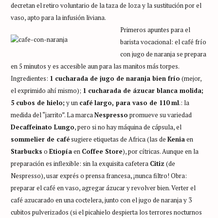
decretan el retiro voluntario de la taza de loza y la sustitución por el
vaso, apto para la infusión liviana.
Primeros apuntes para el
barista vocacional: el café frío
con jugo de naranja se prepara
en 5 minutos y es accesible aun para las manitos más torpes.
Ingredientes:
1 cucharada de jugo de naranja bien frío
(mejor,
el exprimido ahí mismo);
1 cucharada de ázucar blanca molida;
5 cubos de hielo;
y un
café largo, para vaso de 110 ml
.: la
medida del “jarrito”. La marca
Nespresso
promueve su variedad
Decaffeinato Lungo
, pero si no hay máquina de cápsula, el
sommelier de café
sugiere etiquetas de Africa (las de
Kenia
en
Starbucks
o
Etiopía
en
Coffee Store
), por cítricas. Aunque en la
preparación es inflexible: sin la exquisita cafetera
Citiz
(de
Nespresso), usar exprés o prensa francesa, ¡nunca filtro! Obra:
preparar el café en vaso, agregar ázucar y revolver bien. Verter el
café azucarado en una coctelera, junto con el jugo de naranja y 3
cubitos pulverizados (si el picahielo despierta los terrores nocturnos