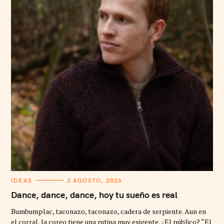
C
IDEAS
3 AGOSTO, 2026
A
T
Dance, dance, dance, hoy tu sueño es real
E
G
Bumbumplac, taconazo, taconazo, cadera de serpiente. Aun en
O
R
el corral, la coreo tiene una rutina muy exigente. ¿El público? “El