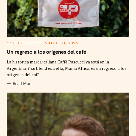
C
COFFEE
6 AGOSTO, 2026
A
T
Un regreso a los orígenes del café
E
G
La histórica marca italiana Caffè Pascucci ya está en la
O
R
Argentina. Y su blend estrella, Mama Africa, es un regreso a los
I
orígenes del café. ..
E
S
Read More