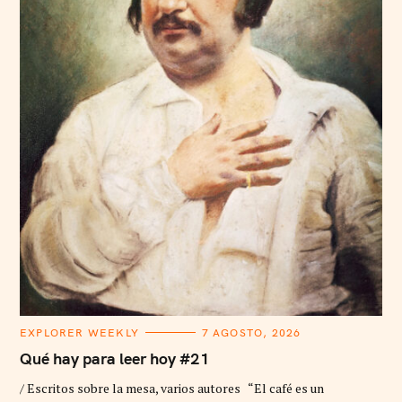
C
EXPLORER WEEKLY
7 AGOSTO, 2026
A
T
Qué hay para leer hoy #21
E
G
/ Escritos sobre la mesa, varios autores “El café es un
O
R