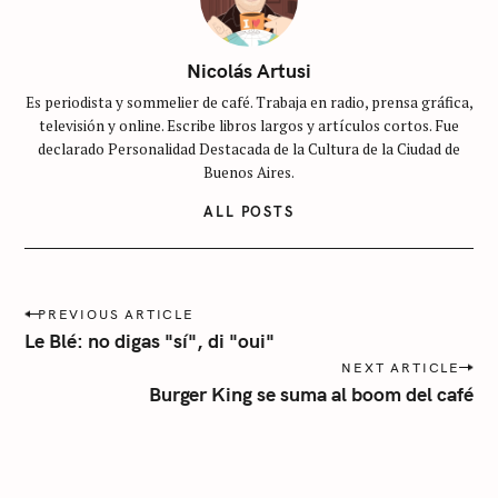
n
c
a
Nicolás Artusi
t
Es periodista y sommelier de café. Trabaja en radio, prensa gráfica,
e
televisión y online. Escribe libros largos y artículos cortos. Fue
g
declarado Personalidad Destacada de la Cultura de la Ciudad de
o
Buenos Aires.
r
ALL POSTS
í
a
P
PREVIOUS ARTICLE
o
Le Blé: no digas "sí", di "oui"
s
NEXT ARTICLE
t
Burger King se suma al boom del café
n
a
v
i
g