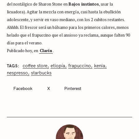
del nostálgico de Sharon Stone en
Bajos instintos
, usar la
licuadora). Agitar la mezcla con energía, casi hasta la ebullición
adolescente, y servir en vaso mediano, con los 2 cubitos restantes.
Ahhhh. El frescor será un bálsamo para los primeros calores, menos
helado que el frapuccino que el ansioso ya reclama, aunque falten 90
días para el verano.
Publicado hoy, en
Clarín
.
coffee store
etiopía
frapuccino
kenia
TAGS
C
nespresso
starbucks
A
T
E
Facebook
X
Pinterest
G
O
R
I
E
S
S
i