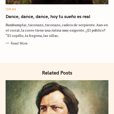
f
C
IDEAS
A
o
T
Dance, dance, dance, hoy tu sueño es real
E
r
G
Bumbumplac, taconazo, taconazo, cadera de serpiente. Aun en
O
:
R
el corral, la coreo tiene una rutina muy exigente. ¿El público?
I
“El cepillo, la fregona, las sillas..
E
S
Read More
Related Posts