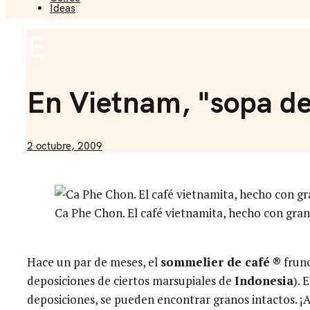
Ideas
Sommelier 
E
Coffee
En Vietnam, "sopa de
by
2 octubre, 2009
Nicolás
Artusi
Ca Phe Chon. El café vietnamita, hecho con grano
Hace un par de meses, el
sommelier de café ®
frunc
deposiciones de ciertos marsupiales de
Indonesia
). 
deposiciones, se pueden encontrar granos intactos. ¡A