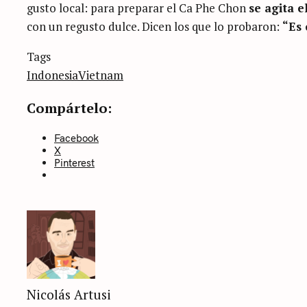
gusto local: para preparar el Ca Phe Chon
se agita 
con un regusto dulce. Dicen los que lo probaron:
“Es 
Categories
Tags
Sin
categoría
Indonesia
Vietnam
Compártelo:
Facebook
X
Pinterest
Nicolás Artusi