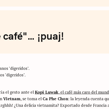
de Café
 café"… ¡puaj!
s "digeridos".
ía el gesto ante el
Kopi Luwak
, el café más caro del mun
En
Vietnam
, se toma el
Ca Phe Chon
: la leyenda cuenta qu
rghhh! ¿Una delicia vietnamita? Exportado desde Francia a 