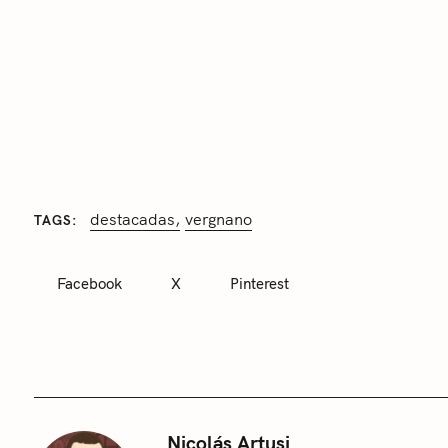
r
c
h
f
o
r
:
destacadas
vergnano
TAGS
Facebook
X
Pinterest
Nicolás Artusi