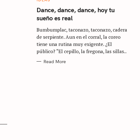
A
T
Dance, dance, dance, hoy tu
E
sueño es real
G
O
R
Bumbumplac, taconazo, taconazo, cadera
I
E
de serpiente. Aun en el corral, la coreo
S
tiene una rutina muy exigente. ¿El
público? “El cepillo, la fregona, las sillas..
Read More