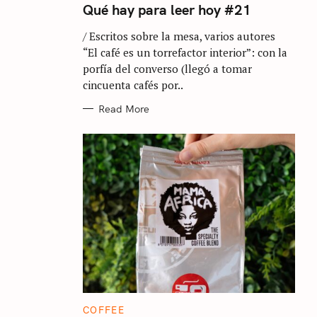
T
Qué hay para leer hoy #21
E
G
/ Escritos sobre la mesa, varios autores
O
R
“El café es un torrefactor interior”: con la
I
E
porfía del converso (llegó a tomar
S
cincuenta cafés por..
Read More
C
COFFEE