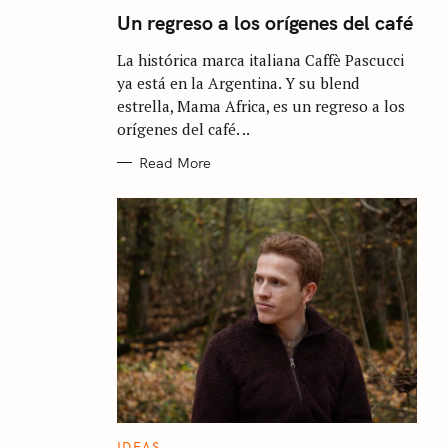
A
T
Un regreso a los orígenes del café
E
G
La histórica marca italiana Caffè Pascucci
O
R
ya está en la Argentina. Y su blend
I
E
estrella, Mama Africa, es un regreso a los
S
orígenes del café. ..
Read More
C
IDEAS