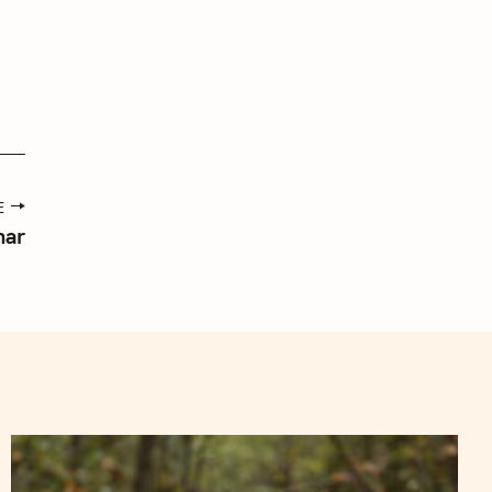
E
har