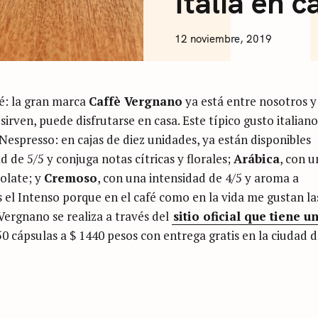
Italia en 
F
F
E
N
12 noviembre, 2019
E
I
C
O
L
fé: la gran marca
Caffè Vergnano
ya está entre nosotros y
Á
S
sirven, puede disfrutarse en casa. Este típico gusto italian
A
Nespresso: en cajas de diez unidades, ya están disponibles
R
T
d de 5/5 y conjuga notas cítricas y florales;
Arábica
, con u
U
colate; y
Cremoso
, con una intensidad de 4/5 y aroma a
S
I
s el Intenso porque en el café como en la vida me gustan la
Vergnano se realiza a través del
sitio oficial que tiene u
50 cápsulas a $ 1440 pesos con entrega gratis en la ciudad 