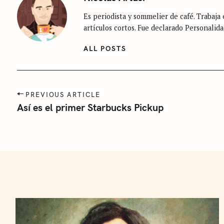
Es periodista y sommelier de café. Trabaja e
artículos cortos. Fue declarado Personalida
ALL POSTS
P
PREVIOUS ARTICLE
o
Así es el primer Starbucks Pickup
s
t
n
a
v
i
g
a
t