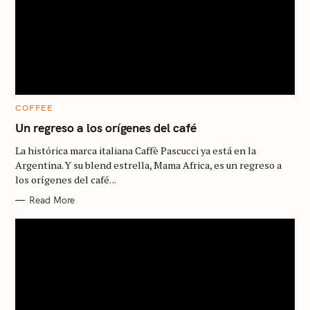
C
COFFEE
A
T
Un regreso a los orígenes del café
E
G
La histórica marca italiana Caffè Pascucci ya está en la
O
R
Argentina. Y su blend estrella, Mama Africa, es un regreso a
I
los orígenes del café. ..
E
S
Read More