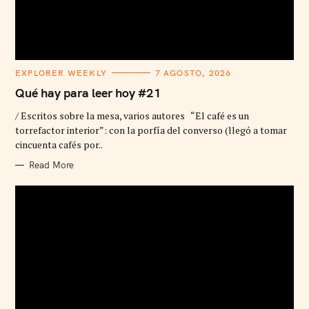
C
EXPLORER WEEKLY
7 AGOSTO, 2026
A
T
Qué hay para leer hoy #21
E
G
/ Escritos sobre la mesa, varios autores “El café es un
O
R
torrefactor interior”: con la porfía del converso (llegó a tomar
I
cincuenta cafés por..
E
S
Read More