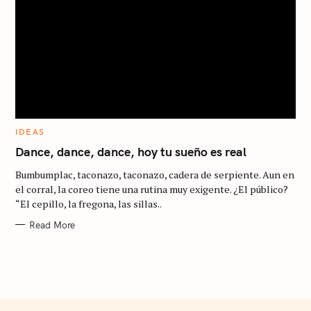
C
IDEAS
A
T
Dance, dance, dance, hoy tu sueño es real
E
G
Bumbumplac, taconazo, taconazo, cadera de serpiente. Aun en
O
R
el corral, la coreo tiene una rutina muy exigente. ¿El público?
I
“El cepillo, la fregona, las sillas..
E
S
Read More
S
e