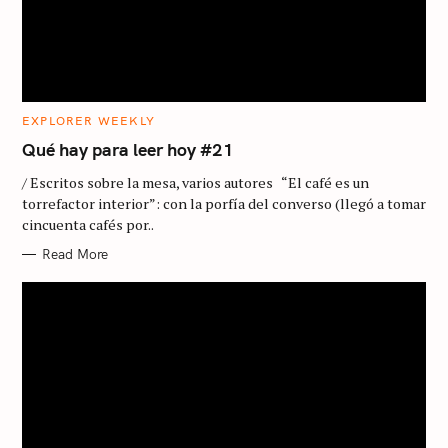
C
EXPLORER WEEKLY
A
T
Qué hay para leer hoy #21
E
G
/ Escritos sobre la mesa, varios autores “El café es un
O
R
torrefactor interior”: con la porfía del converso (llegó a tomar
I
cincuenta cafés por..
E
S
Read More