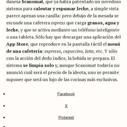
danesa
Scanomat
, que ya había patentado un novedoso
sistema para
calentar y espumar leche
, a simple vista
parece apenas una canilla: pero debajo de la mesada se
esconde una cafetera
express
que carga
granos, agua y
leche
, y que se activa mediante un teléfono inteligente
o una tableta. Sólo hay que descargar una aplicación del
App Store
, que reproduce en la pantalla táctil el
menú
de una cafetería
:
espresso, capuccino, latte
, etc. Y sólo
con la acción del dedo índice, la bebida se prepara. El
sistema
se limpia solo
y, aunque Scanomat todavía no
anunció cuál será el precio de la ideota, uno se permite
suponer que será un lujo de las cocinas más exclusivas.
Facebook
C
A
X
T
E
G
Pinterest
O
R