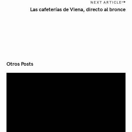
NEXT ARTICLE
t
Las cafeterías de Viena, directo al bronce
n
a
v
i
g
a
t
i
o
n
Otros Posts