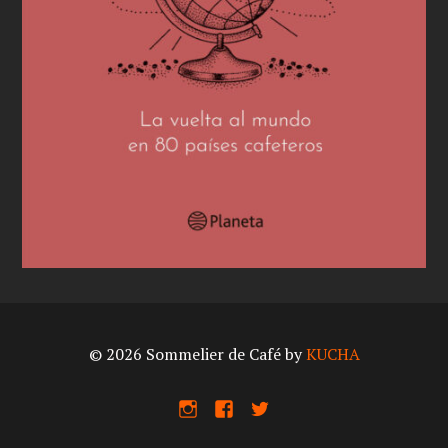
© 2026 Sommelier de Café by
KUCHA
I
F
X
n
a
s
c