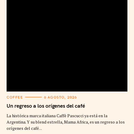
C
COFFEE
6 AGOSTO, 2026
A
T
Un regreso a los orígenes del café
E
G
La histórica marca italiana Caffè Pascucci ya está en la
O
R
Argentina. Y su blend estrella, Mama Africa, es un regreso a los
I
orígenes del café. ..
E
S