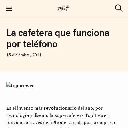
S
k
S
Sommelier de Café
e
i
a
p
r
C
La cafetera que funciona
c
O
t
h
F
por teléfono
F
o
E
E
c
N
15 diciembre, 2011
o
I
C
n
O
L
t
Á
S
e
A
n
R
T
t
U
S
E
s el invento más
revolucionario
del año, por
I
tecnología y diseño: la
supercafetera TopBrewer
funciona a través del
iPhone
. Creada por la empresa