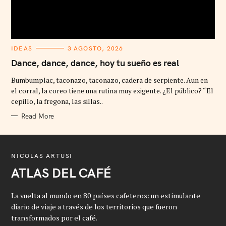
C
IDEAS
3 AGOSTO, 2026
A
T
Dance, dance, dance, hoy tu sueño es real
E
G
Bumbumplac, taconazo, taconazo, cadera de serpiente. Aun en
O
R
el corral, la coreo tiene una rutina muy exigente. ¿El público? “El
I
cepillo, la fregona, las sillas..
E
S
Read More
NICOLAS ARTUSI
ATLAS DEL CAFÉ
La vuelta al mundo en 80 países cafeteros: un estimulante
diario de viaje a través de los territorios que fueron
transformados por el café.