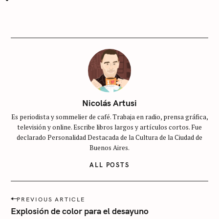
I
E
S
S
i
n
c
a
t
Nicolás Artusi
e
Es periodista y sommelier de café. Trabaja en radio, prensa gráfica,
g
televisión y online. Escribe libros largos y artículos cortos. Fue
o
declarado Personalidad Destacada de la Cultura de la Ciudad de
r
Buenos Aires.
í
ALL POSTS
a
P
PREVIOUS ARTICLE
o
Explosión de color para el desayuno
s