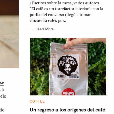
/ Escritos sobre la mesa, varios autores
O
R
“El café es un torrefactor interior”: con la
I
E
porfía del converso (llegó a tomar
S
cincuenta cafés por..
Read More
 se
 La
delo
C
COFFEE
A
T
Un regreso a los orígenes del café
ado
E