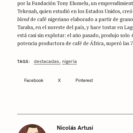
por la Fundación Tony Elumelu, un emprendimiento
Tekenah, quien estudió en los Estados Unidos, cre
blend
de café nigeriano elaborado a partir de grano
Taraba, en el noreste del país, y hace tostar en Lag
está casi sin explotar: el año pasado, produjo solo 4
potencia productora de café de África, superó las 7
destacadas
nigeria
TAGS
C
A
T
Facebook
X
Pinterest
E
G
O
R
I
E
S
S
Nicolás Artusi
i