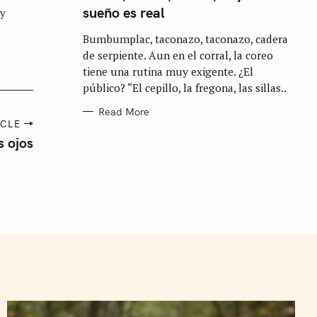
E
sueño es real
G
 y
O
R
Bumbumplac, taconazo, taconazo, cadera
I
E
de serpiente. Aun en el corral, la coreo
S
tiene una rutina muy exigente. ¿El
público? “El cepillo, la fregona, las sillas..
Read More
ICLE
s ojos