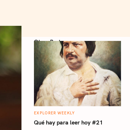
Otros Posts
C
EXPLORER WEEKLY
A
T
Qué hay para leer hoy #21
E
G