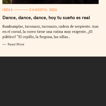
C
IDEAS
3 AGOSTO, 2026
A
T
Dance, dance, dance, hoy tu sueño es real
E
G
Bumbumplac, taconazo, taconazo, cadera de serpiente. Aun
O
R
en el corral, la coreo tiene una rutina muy exigente. ¿El
I
E
público? “El cepillo, la fregona, las sillas..
S
Read More