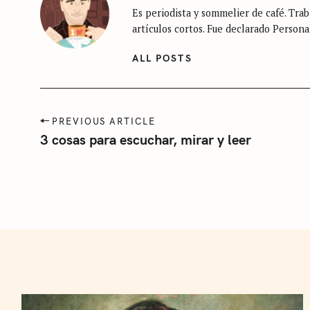
Es periodista y sommelier de café. Traba
n
S
artículos cortos. Fue declarado Persona
c
e
a
ALL POSTS
a
t
r
e
c
g
P
PREVIOUS ARTICLE
h
o
o
3 cosas para escuchar, mirar y leer
f
r
s
o
t
í
n
a
r
a
:
v
i
g
a
t
i