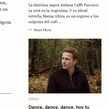
G
as,
La histórica marca italiana Caffè Pascucci
O
R
e un
ya está en la Argentina. Y su blend
I
E
estrella, Mama Africa, es un regreso a los
S
orígenes del café. ..
Nigeria
Read More
C
IDEAS
A
T
Dance, dance, dance, hoy tu