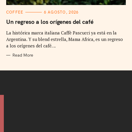
C
COFFEE
6 AGOSTO, 2026
A
T
Un regreso a los orígenes del café
E
G
La histórica marca italiana Caffè Pascucci ya está en la
O
R
Argentina. Y su blend estrella, Mama Africa, es un regreso
I
E
a los orígenes del café. ..
S
Read More