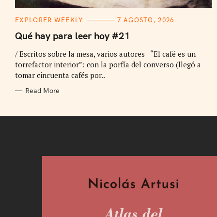
C
EXPLORER WEEKLY
7 AGOSTO, 2026
A
T
Qué hay para leer hoy #21
E
G
/ Escritos sobre la mesa, varios autores “El café es un
O
R
torrefactor interior”: con la porfía del converso (llegó a
I
E
tomar cincuenta cafés por..
S
Read More