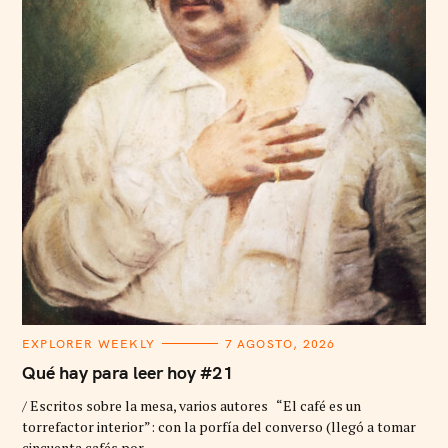
C
EXPLORER WEEKLY
7 AGOSTO, 2026
A
T
Qué hay para leer hoy #21
E
G
/ Escritos sobre la mesa, varios autores “El café es un
O
R
torrefactor interior”: con la porfía del converso (llegó a tomar
I
cincuenta cafés por..
E