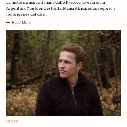
La histórica marca italiana Caffè Pascucci ya está en la
O
R
Argentina. Y su blend estrella, Mama Africa, es un regreso a
I
los orígenes del café. ..
E
S
Read More
C
IDEAS
A