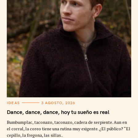
C
IDEAS
3 AGOSTO, 2026
A
T
Dance, dance, dance, hoy tu sueño es real
E
G
Bumbumplac, taconazo, taconazo, cadera de serpiente. Aun en
O
R
el corral, la coreo tiene una rutina muy exigente. ¿El público? “El
I
cepillo, la fregona, las sillas..
E