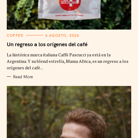
C
COFFEE
6 AGOSTO, 2026
A
T
Un regreso a los orígenes del café
E
G
La histórica marca italiana Caffè Pascucci ya está en la
O
R
Argentina. Y su blend estrella, Mama Africa, es un regreso a los
I
orígenes del café. ..
E
S
Read More