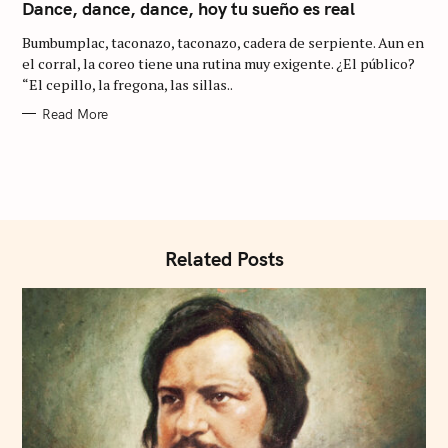
T
Dance, dance, dance, hoy tu sueño es real
E
G
Bumbumplac, taconazo, taconazo, cadera de serpiente. Aun en
O
R
el corral, la coreo tiene una rutina muy exigente. ¿El público?
S
I
“El cepillo, la fregona, las sillas..
E
e
S
Read More
a
r
c
h
f
Related Posts
o
r
: