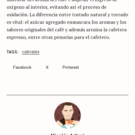
oxígeno al interior, evitando así el proceso de
oxidación. La diferencia entre tostado natural y torrado
es vital: el azúcar agregado enmascara los aromas y los
sabores originales del café y además arruina la cafetera
espresso, entre otras penurias para el cafetero.
cabrales
TAGS
C
A
T
Facebook
X
Pinterest
E
G
O
R
I
E
S
S
i
n
c