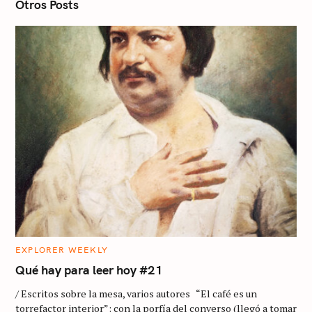
n
Otros Posts
C
EXPLORER WEEKLY
A
T
Qué hay para leer hoy #21
E
G
/ Escritos sobre la mesa, varios autores “El café es un
O
R
torrefactor interior”: con la porfía del converso (llegó a tomar