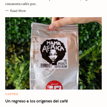
I
cincuenta cafés por..
E
S
Read More
C
COFFEE
A
T
Un regreso a los orígenes del café
E
G