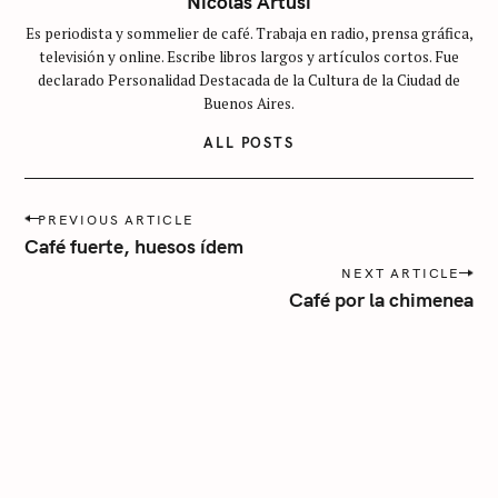
Nicolás Artusi
a
Es periodista y sommelier de café. Trabaja en radio, prensa gráfica,
t
televisión y online. Escribe libros largos y artículos cortos. Fue
e
declarado Personalidad Destacada de la Cultura de la Ciudad de
g
Buenos Aires.
o
ALL POSTS
r
í
P
a
PREVIOUS ARTICLE
o
Café fuerte, huesos ídem
s
NEXT ARTICLE
t
Café por la chimenea
n
a
v
i
g
a
t
i
o