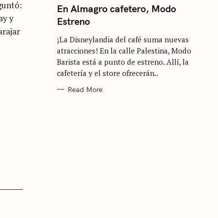
guntó:
T
En Almagro cafetero, Modo
E
ay y
Estreno
G
O
arajar
R
¡La Disneylandia del café suma nuevas
I
E
atracciones! En la calle Palestina, Modo
S
Barista está a punto de estreno. Allí, la
cafetería y el store ofrecerán..
Read More