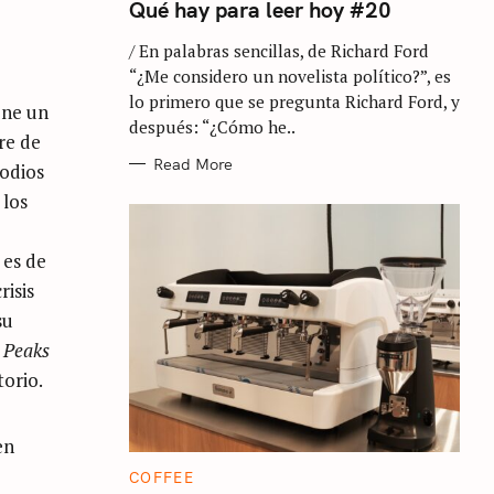
T
Qué hay para leer hoy #20
E
a
G
/ En palabras sencillas, de Richard Ford
O
R
“¿Me considero un novelista político?”, es
I
E
lo primero que se pregunta Richard Ford, y
ene un
S
después: “¿Cómo he..
re de
Read More
sodios
 los
es de
risis
su
 Peaks
orio.
en
C
COFFEE
A