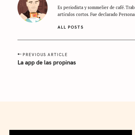
i
Es periodista y sommelier de café. Traba
n
artículos cortos. Fue declarado Persona
c
a
ALL POSTS
t
e
g
P
PREVIOUS ARTICLE
o
o
La app de las propinas
r
s
t
í
n
a
a
v
i
g
a
t
i