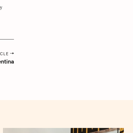
 y
ICLE
entina