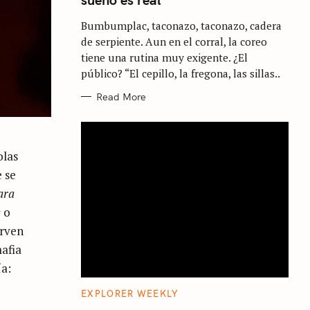
O
R
Bumbumplac, taconazo, taconazo, cadera
I
E
de serpiente. Aun en el corral, la coreo
S
tiene una rutina muy exigente. ¿El
público? “El cepillo, la fregona, las sillas..
Read More
olas
e se
ara
e
o
irven
mafia
ía:
C
EXPLORER WEEKLY
A