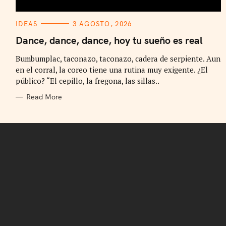
C
IDEAS
3 AGOSTO, 2026
A
T
Dance, dance, dance, hoy tu sueño es real
E
G
Bumbumplac, taconazo, taconazo, cadera de serpiente. Aun
O
R
en el corral, la coreo tiene una rutina muy exigente. ¿El
I
E
público? “El cepillo, la fregona, las sillas..
S
Read More