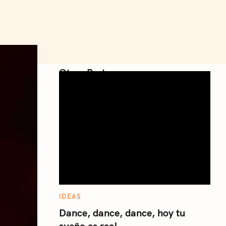
Otros Posts
C
IDEAS
A
T
Dance, dance, dance, hoy tu
E
sueño es real
G