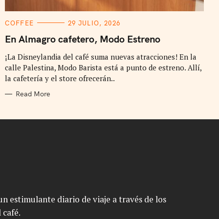
C
COFFEE
29 JULIO, 2026
A
T
En Almagro cafetero, Modo Estreno
E
G
¡La Disneylandia del café suma nuevas atracciones! En la
O
R
calle Palestina, Modo Barista está a punto de estreno. Allí,
I
E
la cafetería y el store ofrecerán..
S
Read More
n estimulante diario de viaje a través de los
 café.