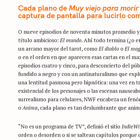
Cada plano de
Muy viejo para morir
captura de pantalla para lucirlo com
O nueve episodios de noventa minutos promedio y 
título ambicioso:
El mundo
. Ahí todo termina (¿o 
un arcano mayor del tarot, como
El diablo
o
El ma
o en el orden en que aparecen esas cartas en el ma
episodios cuatro y cinco, para desconcierto del pú
fundido a negro y con un antinaturalismo que explot
una lentitud pasmosa pero hipnótica: una vez en tra
existencial de los personajes o las escenas nauseab
surrealismo para celulares, NWF encabeza un fenóm
o
Anima
, cada plano es tan deslumbrante que anima
“No es un programa de TV”, definió el sitio
IndieWi
orden o desorden o si se saltean capítulos porque