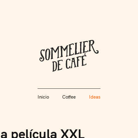
Coffee + Ideas
Inicio
Coffee
Ideas
Somme
Inicio
Coffee
Ideas
a película XXL