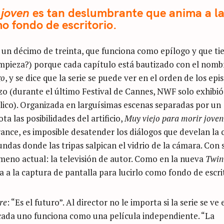
 joven
es tan deslumbrante que anima a l
o fondo de escritorio.
un décimo de treinta, que funciona como epílogo y que ti
empieza?) porque cada capítulo está bautizado con el nomb
go
, y se dice que la serie se puede ver en el orden de los epi
zo (durante el último Festival de Cannes, NWF solo exhibió
blico). Organizada en larguísimas escenas separadas por un
a las posibilidades del artificio,
Muy viejo para morir joven
nce, es imposible desatender los diálogos que develan la c
undas donde las tripas salpican el vidrio de la cámara. Con 
eno actual: la televisión de autor. Como en la nueva
Twin
 a la captura de pantalla para lucirlo como fondo de escrit
re
: “Es el futuro”. Al director no le importa si la serie se ve 
 cada uno funciona como una película independiente. “La