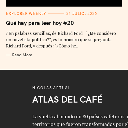
C
EXPLORER WEEKLY
31 JULIO, 2026
A
T
Qué hay para leer hoy #20
E
G
/ En palabras sencillas, de Richard Ford “¿Me considero
O
R
un novelista político?”, es lo primero que se pregunta
I
E
Richard Ford, y después: “¿Cómo he..
S
Read More
NICOLAS ARTUSI
ATLAS DEL CAFÉ
La vuelta al mundo en 80 países cafeteros: u
territorios que fueron transformados por el