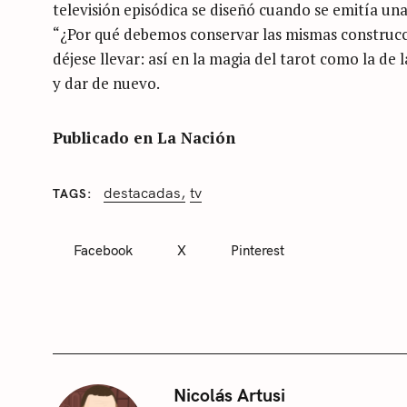
televisión episódica se diseñó cuando se emitía un
“¿Por qué debemos conservar las mismas construcci
déjese llevar: así en la magia del tarot como la de 
S
y dar de nuevo.
e
a
Publicado en La Nación
r
c
destacadas
tv
TAGS
h
C
A
f
T
Facebook
X
Pinterest
E
o
G
O
r
R
I
:
E
S
S
Nicolás Artusi