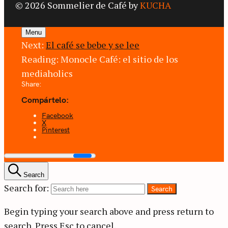
© 2026 Sommelier de Café by
KUCHA
Menu
Next:
El café se bebe y se lee
Reading:
Monocle Café: el sitio de los
mediaholics
Share:
Compártelo:
Facebook
X
Pinterest
Search
Search for:
Search
Begin typing your search above and press return to
search.
Press Esc to cancel.