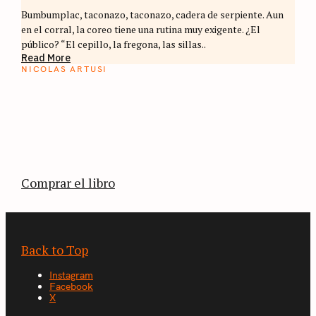
Bumbumplac, taconazo, taconazo, cadera de serpiente. Aun
en el corral, la coreo tiene una rutina muy exigente. ¿El
público? “El cepillo, la fregona, las sillas..
Read More
NICOLAS ARTUSI
ATLAS DEL CAFÉ
La vuelta al mundo en 80 países cafeteros: un
estimulante diario de viaje a través de los
territorios que fueron transformados por el
café.
Comprar el libro
Back to Top
Instagram
Facebook
X