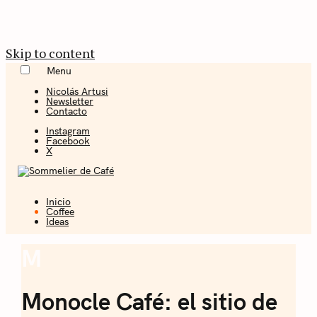
Skip to content
Menu
Nicolás Artusi
Newsletter
Contacto
Instagram
Facebook
X
Inicio
Coffee + Ideas
Coffee
Ideas
Sommelier de
M
Coffee
Café
Monocle Café: el sitio de