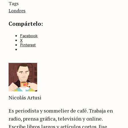
Categories
Tags
Sin
categoría
Londres
Compártelo:
Facebook
X
Pinterest
Nicolás Artusi
Es periodista y sommelier de café. Trabaja en
radio, prensa gráfica, televisión y online.
Escribe libros largos y artículos cortos. Fue