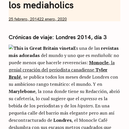
los mediaholics
by
25 febrero, 2014
22 enero, 2020
Nicolás
Artusi
Crónicas de viaje: Londres 2014, día 3
E
s una de las
revistas
más adoradas
del mundo y uno que es
mediaholic
no
puede menos que hacerle reverencias:
Monocle
, la
genial creación del periodista canadiense
Tyler
Brulé
, se publica todos los meses desde Londres con
su ambicioso rango temático: el mundo. Y en
Marylebone
, la zona donde tiene su Redacción, abrió
su cafetería, lo cual sugiere que el
espresso
es la
bebida de los periodistas y de los
hipsters
. En una
pequeña calle del barrio más elegante pero aun así
descontracturado de
Londres
, el Monocle Café
deslumbra con sus escasos metros cuadrados que