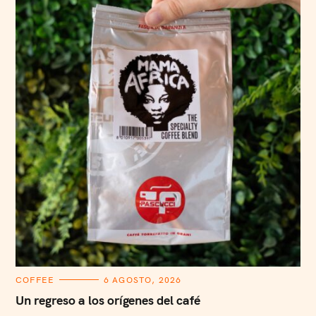
C
COFFEE
6 AGOSTO, 2026
A
T
Un regreso a los orígenes del café
E
G