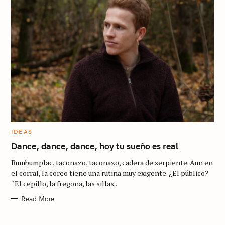
C
IDEAS
A
T
Dance, dance, dance, hoy tu sueño es real
E
G
Bumbumplac, taconazo, taconazo, cadera de serpiente. Aun en
O
R
el corral, la coreo tiene una rutina muy exigente. ¿El público?
I
“El cepillo, la fregona, las sillas..
E
S
Read More