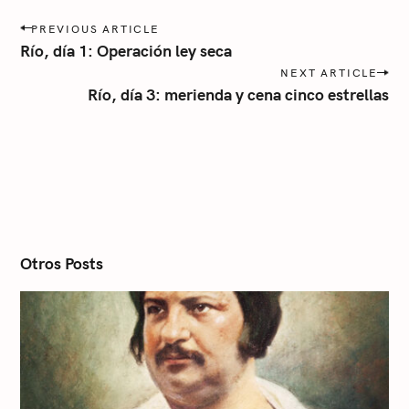
í
P
a
PREVIOUS ARTICLE
o
Río, día 1: Operación ley seca
s
NEXT ARTICLE
t
Río, día 3: merienda y cena cinco estrellas
n
a
v
i
g
a
t
i
o
n
Otros Posts