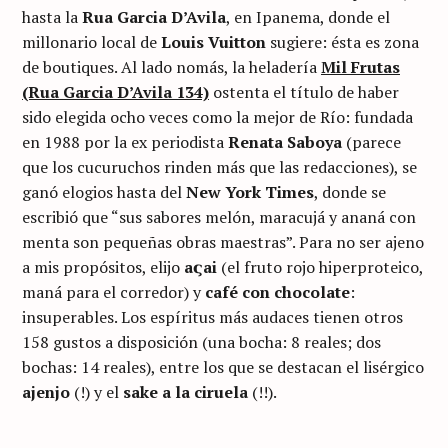
hasta la
Rua Garcia D’Avila
, en Ipanema, donde el
millonario local de
Louis Vuitton
sugiere: ésta es zona
de boutiques. Al lado nomás, la heladería
Mil Frutas
(Rua Garcia D’Avila 134)
ostenta el título de haber
sido elegida ocho veces como la mejor de Río: fundada
en 1988 por la ex periodista
Renata Saboya
(parece
que los cucuruchos rinden más que las redacciones), se
ganó elogios hasta del
New York Times
, donde se
escribió que “sus sabores melón, maracujá y ananá con
menta son pequeñas obras maestras”. Para no ser ajeno
a mis propósitos, elijo
aςai
(el fruto rojo hiperproteico,
maná para el corredor) y
café con chocolate
:
insuperables. Los espíritus más audaces tienen otros
158 gustos a disposición (una bocha: 8 reales; dos
bochas: 14 reales), entre los que se destacan el lisérgico
ajenjo
(!) y el
sake a la ciruela
(!!).