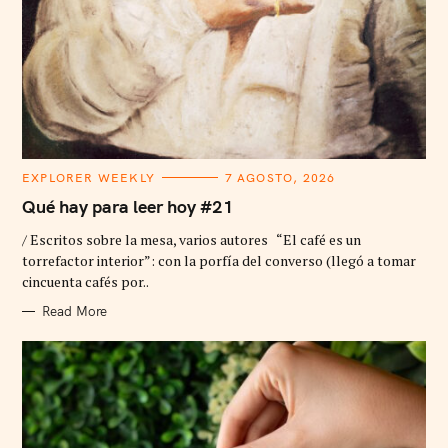
C
EXPLORER WEEKLY
7 AGOSTO, 2026
A
T
Qué hay para leer hoy #21
E
G
/ Escritos sobre la mesa, varios autores “El café es un
O
R
torrefactor interior”: con la porfía del converso (llegó a tomar
I
cincuenta cafés por..
E
S
Read More