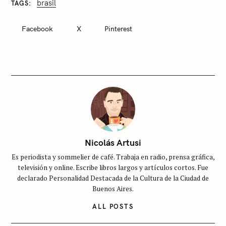
brasil
TAGS
C
A
T
Facebook
X
Pinterest
E
G
O
R
I
E
S
S
i
n
c
Nicolás Artusi
a
Es periodista y sommelier de café. Trabaja en radio, prensa gráfica,
t
televisión y online. Escribe libros largos y artículos cortos. Fue
e
declarado Personalidad Destacada de la Cultura de la Ciudad de
g
Buenos Aires.
o
ALL POSTS
r