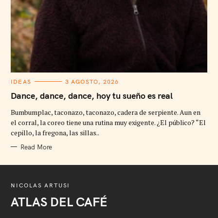
C
IDEAS
3 AGOSTO, 2026
A
T
Dance, dance, dance, hoy tu sueño es real
E
G
Bumbumplac, taconazo, taconazo, cadera de serpiente. Aun en
O
R
el corral, la coreo tiene una rutina muy exigente. ¿El público? “El
I
cepillo, la fregona, las sillas..
E
S
Read More
NICOLAS ARTUSI
ATLAS DEL CAFÉ