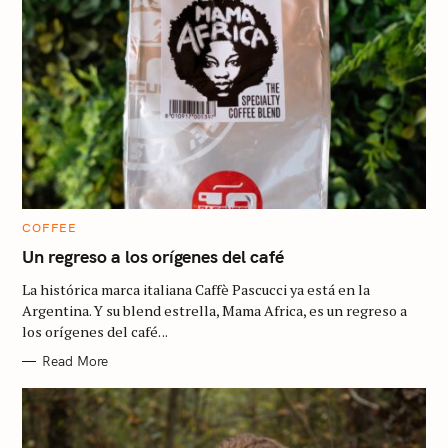
S
e
a
r
C
COFFEE
c
A
T
Un regreso a los orígenes del café
h
E
G
f
La histórica marca italiana Caffè Pascucci ya está en la
O
R
Argentina. Y su blend estrella, Mama Africa, es un regreso a
o
I
los orígenes del café. ..
E
r
S
Read More
: