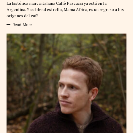
La histórica marca italiana Caffè Pascucci ya está en la
O
R
Argentina. Y su blend estrella, Mama Africa, es un regreso a los
I
orígenes del café. ..
E
S
Read More