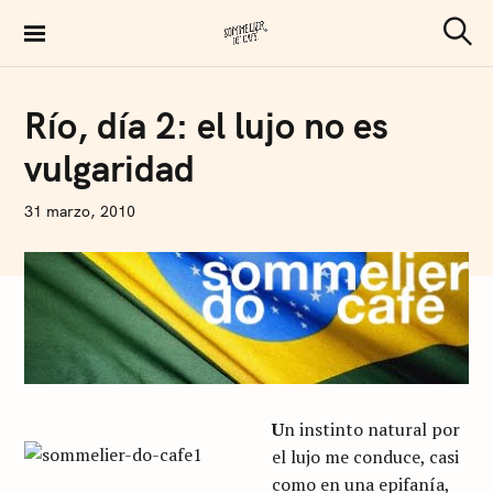
S
k
S
Sommelier de Café
e
i
a
p
r
C
Río, día 2: el lujo no es
c
O
t
h
F
vulgaridad
F
o
E
E
c
N
31 marzo, 2010
o
I
C
n
O
L
t
Á
S
e
A
n
R
T
t
U
S
I
U
n instinto natural por
el lujo me conduce, casi
como en una epifanía,