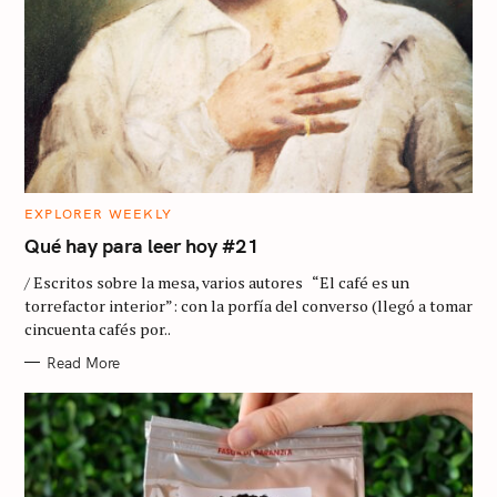
C
EXPLORER WEEKLY
A
T
Qué hay para leer hoy #21
E
G
/ Escritos sobre la mesa, varios autores “El café es un
O
R
torrefactor interior”: con la porfía del converso (llegó a tomar
I
cincuenta cafés por..
E
S
Read More