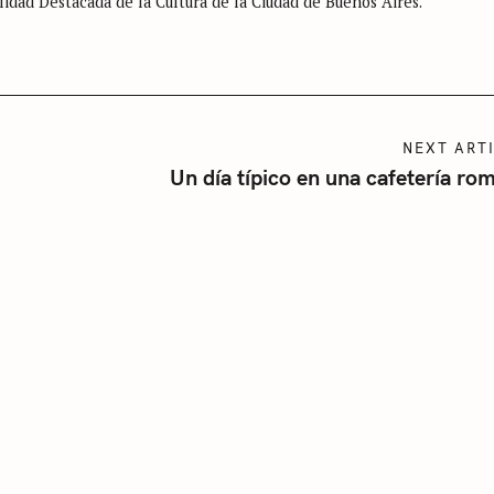
lidad Destacada de la Cultura de la Ciudad de Buenos Aires.
NEXT ART
Un día típico en una cafetería r