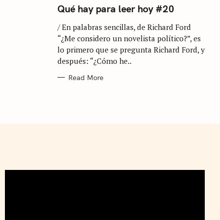
T
Qué hay para leer hoy #20
E
G
/ En palabras sencillas, de Richard Ford
O
R
“¿Me considero un novelista político?”, es
I
E
lo primero que se pregunta Richard Ford, y
S
después: “¿Cómo he..
Read More