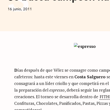
F
E
N
16 junio, 2011
E
I
C
O
L
Á
S
A
R
T
U
S
I
D
ías después de que Vélez se consagre como campeó
cafeteros: hasta este viernes en
Costa Salguero
se
consagrará a un líder criollo y que competirá en 
la preparación del
espresso
, deberá seguir las regla
creaciones. El torneo se desarrolla dentro de
FITH
Confituras, Chocolates, Panificados, Pastas, Pizzas 
competidores!