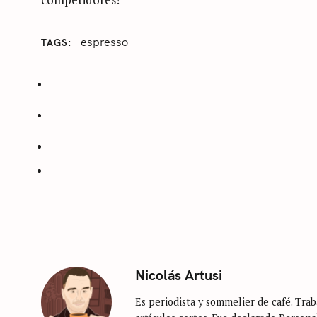
espresso
TAGS
C
A
T
E
G
O
R
I
E
S
S
i
n
c
a
Nicolás Artusi
t
Es periodista y sommelier de café. Traba
e