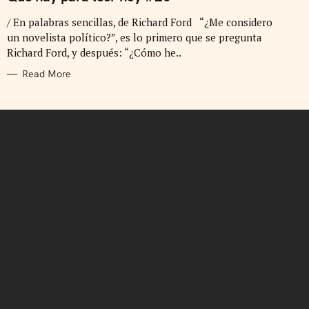
E
G
/ En palabras sencillas, de Richard Ford “¿Me considero
O
R
un novelista político?”, es lo primero que se pregunta
I
E
Richard Ford, y después: “¿Cómo he..
S
Read More