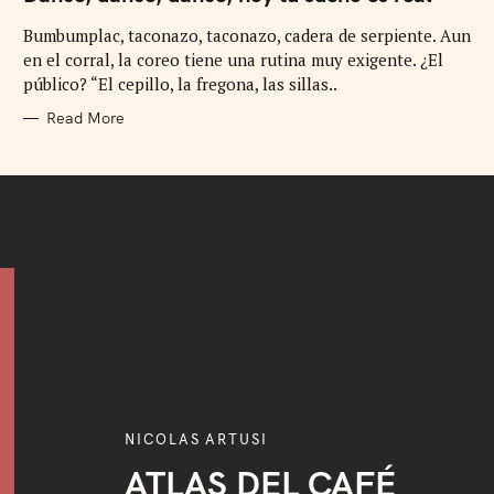
E
G
Bumbumplac, taconazo, taconazo, cadera de serpiente. Aun
O
R
en el corral, la coreo tiene una rutina muy exigente. ¿El
I
E
público? “El cepillo, la fregona, las sillas..
S
Read More
NICOLAS ARTUSI
ATLAS DEL CAFÉ