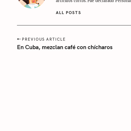
artículos cortos. Fue declarado Persona
g
o
ALL POSTS
r
í
a
P
PREVIOUS ARTICLE
o
En Cuba, mezclan café con chícharos
s
t
n
a
v
i
g
a
t
i
o
n