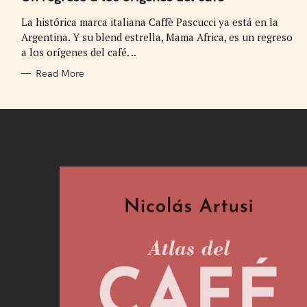
E
G
La histórica marca italiana Caffè Pascucci ya está en la
O
R
Argentina. Y su blend estrella, Mama Africa, es un regreso
I
E
a los orígenes del café. ..
S
Read More