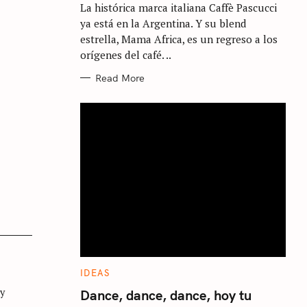
La histórica marca italiana Caffè Pascucci
O
R
ya está en la Argentina. Y su blend
I
E
estrella, Mama Africa, es un regreso a los
S
orígenes del café. ..
Read More
C
IDEAS
A
 y
T
Dance, dance, dance, hoy tu
E