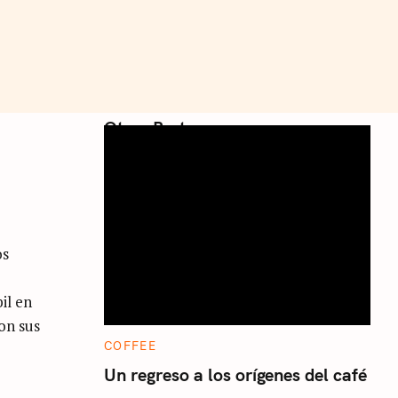
Otros Posts
os
il en
on sus
C
COFFEE
A
T
Un regreso a los orígenes del café
E
G