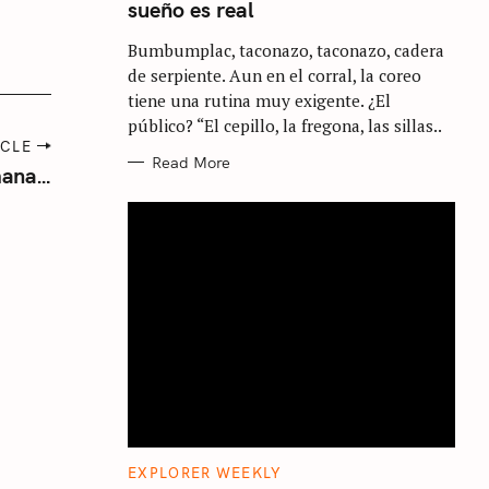
sueño es real
G
O
R
Bumbumplac, taconazo, taconazo, cadera
I
E
de serpiente. Aun en el corral, la coreo
S
tiene una rutina muy exigente. ¿El
público? “El cepillo, la fregona, las sillas..
ICLE
Read More
omana…
C
EXPLORER WEEKLY
A