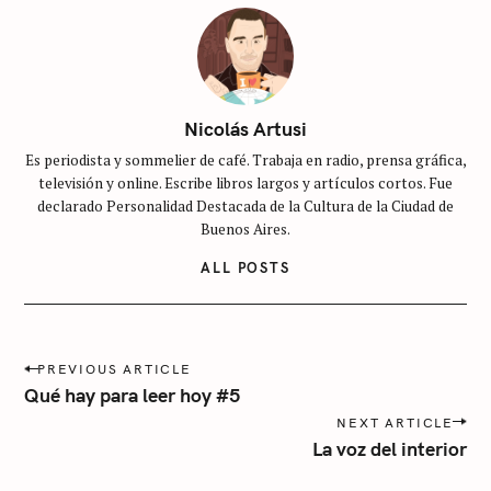
S
i
n
c
Nicolás Artusi
a
Es periodista y sommelier de café. Trabaja en radio, prensa gráfica,
t
televisión y online. Escribe libros largos y artículos cortos. Fue
e
declarado Personalidad Destacada de la Cultura de la Ciudad de
g
Buenos Aires.
o
ALL POSTS
r
í
a
P
PREVIOUS ARTICLE
o
Qué hay para leer hoy #5
s
NEXT ARTICLE
t
La voz del interior
n
a