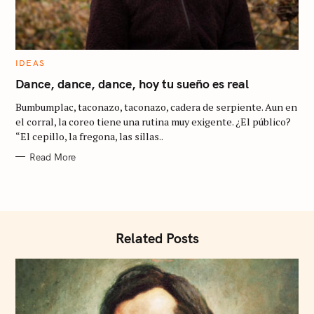
C
IDEAS
A
S
T
Dance, dance, dance, hoy tu sueño es real
E
e
G
Bumbumplac, taconazo, taconazo, cadera de serpiente. Aun en
O
a
R
el corral, la coreo tiene una rutina muy exigente. ¿El público?
I
r
“El cepillo, la fregona, las sillas..
E
S
c
Read More
h
f
o
r
Related Posts
: