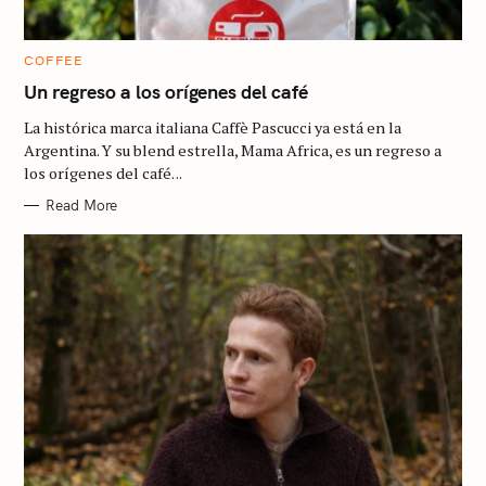
C
COFFEE
A
T
Un regreso a los orígenes del café
E
G
La histórica marca italiana Caffè Pascucci ya está en la
O
R
Argentina. Y su blend estrella, Mama Africa, es un regreso a
I
los orígenes del café. ..
E
S
Read More