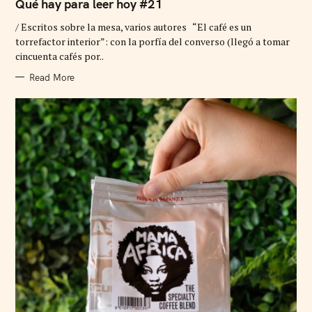
T
Qué hay para leer hoy #21
E
G
/ Escritos sobre la mesa, varios autores “El café es un
O
R
torrefactor interior”: con la porfía del converso (llegó a tomar
I
cincuenta cafés por..
E
S
Read More