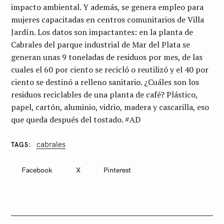
impacto ambiental. Y además, se genera empleo para
mujeres capacitadas en centros comunitarios de Villa
Jardín. Los datos son impactantes: en la planta de
Cabrales del parque industrial de Mar del Plata se
generan unas 9 toneladas de residuos por mes, de las
cuales el 60 por ciento se recicló o reutilizó y el 40 por
ciento se destinó a relleno sanitario. ¿Cuáles son los
residuos reciclables de una planta de café? Plástico,
papel, cartón, aluminio, vidrio, madera y cascarilla, eso
que queda después del tostado. #AD
cabrales
TAGS
C
A
T
Facebook
X
Pinterest
E
G
O
R
I
E
S