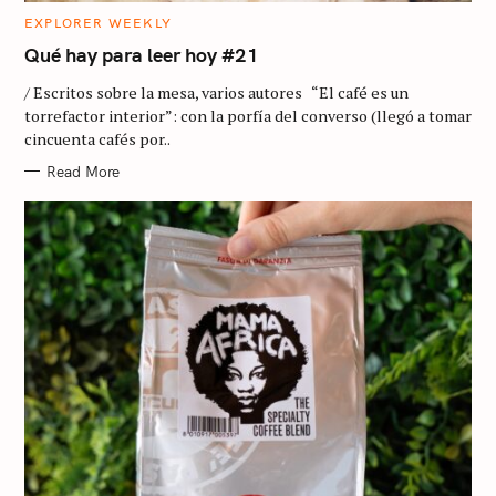
C
EXPLORER WEEKLY
A
T
Qué hay para leer hoy #21
E
G
/ Escritos sobre la mesa, varios autores “El café es un
O
R
torrefactor interior”: con la porfía del converso (llegó a tomar
I
cincuenta cafés por..
E
S
Read More