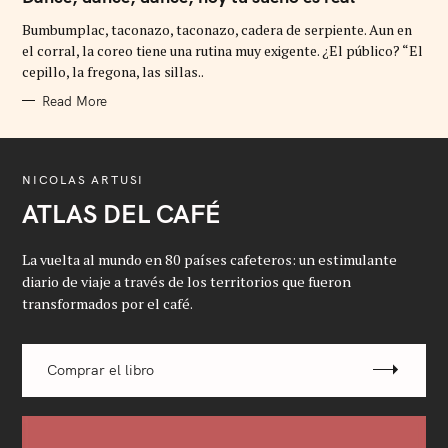
E
G
Bumbumplac, taconazo, taconazo, cadera de serpiente. Aun en
O
R
el corral, la coreo tiene una rutina muy exigente. ¿El público? “El
I
cepillo, la fregona, las sillas..
E
S
Read More
NICOLAS ARTUSI
ATLAS DEL CAFÉ
La vuelta al mundo en 80 países cafeteros: un estimulante
diario de viaje a través de los territorios que fueron
transformados por el café.
Comprar el libro