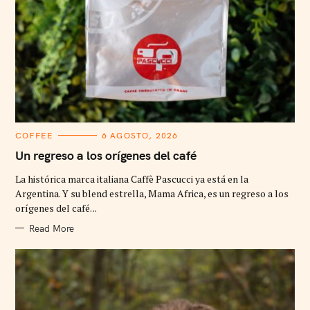
C
COFFEE
6 AGOSTO, 2026
A
T
Un regreso a los orígenes del café
E
G
La histórica marca italiana Caffè Pascucci ya está en la
O
R
Argentina. Y su blend estrella, Mama Africa, es un regreso a los
I
orígenes del café. ..
E
S
Read More