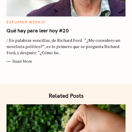
C
EXPLORER WEEKLY
A
S
T
Qué hay para leer hoy #20
E
e
G
/ En palabras sencillas, de Richard Ford “¿Me considero un
O
R
a
novelista político?”, es lo primero que se pregunta Richard
I
Ford, y después: “¿Cómo he..
E
r
S
Read More
c
h
f
o
Related Posts
r
: