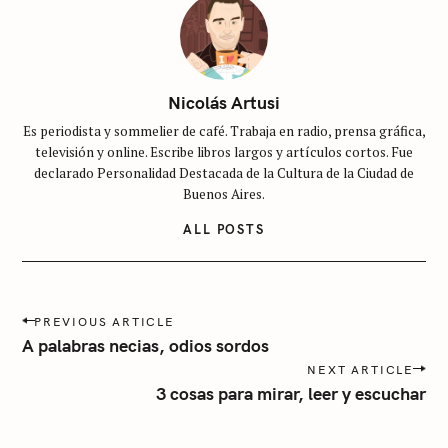
S
i
n
c
Nicolás Artusi
a
Es periodista y sommelier de café. Trabaja en radio, prensa gráfica,
t
televisión y online. Escribe libros largos y artículos cortos. Fue
e
declarado Personalidad Destacada de la Cultura de la Ciudad de
g
Buenos Aires.
o
ALL POSTS
r
í
a
P
PREVIOUS ARTICLE
o
A palabras necias, odios sordos
s
NEXT ARTICLE
t
3 cosas para mirar, leer y escuchar
n
a
v