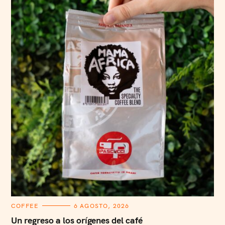
C
COFFEE
6 AGOSTO, 2026
A
T
Un regreso a los orígenes del café
E