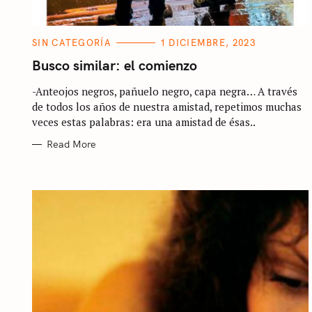
C
SIN CATEGORÍA
1 DICIEMBRE, 2023
A
T
Busco similar: el comienzo
E
G
-Anteojos negros, pañuelo negro, capa negra… A través
O
R
de todos los años de nuestra amistad, repetimos muchas
I
E
veces estas palabras: era una amistad de ésas..
S
Read More