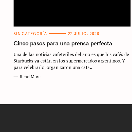
C
SIN CATEGORÍA
22 JULIO, 2020
A
T
Cinco pasos para una prensa perfecta
E
G
Una de las noticias cafeteriles del año es que los cafés de
O
R
Starbucks ya están en los supermercados argentinos. Y
I
E
para celebrarlo, organizaron una cata..
S
Read More