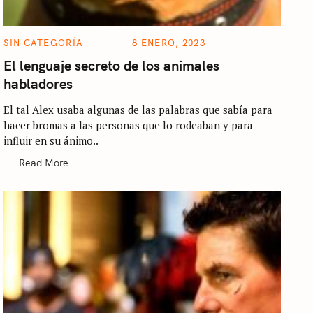
C
SIN CATEGORÍA
8 ENERO, 2023
A
T
El lenguaje secreto de los animales
E
habladores
G
O
R
El tal Alex usaba algunas de las palabras que sabía para
I
E
hacer bromas a las personas que lo rodeaban y para
S
influir en su ánimo..
Read More