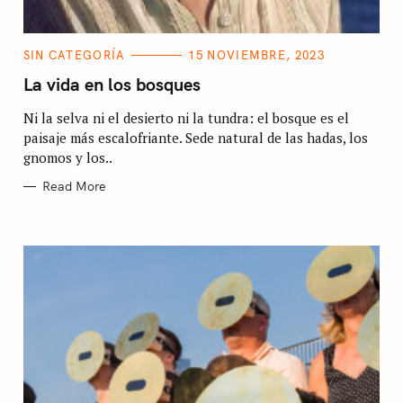
C
SIN CATEGORÍA
15 NOVIEMBRE, 2023
A
T
La vida en los bosques
E
G
Ni la selva ni el desierto ni la tundra: el bosque es el
O
R
paisaje más escalofriante. Sede natural de las hadas, los
I
E
gnomos y los..
S
Read More