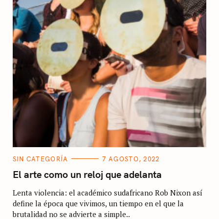
Press Esc to cancel.
C
SIN CATEGORÍA
7 AGOSTO, 2022
A
T
El arte como un reloj que adelanta
E
G
Lenta violencia: el académico sudafricano Rob Nixon así
O
R
define la época que vivimos, un tiempo en el que la
I
E
brutalidad no se advierte a simple..