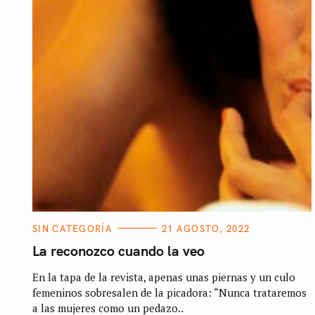
S
e
a
r
c
h
f
C
SIN CATEGORÍA
21 AGOSTO, 2022
A
o
T
La reconozco cuando la veo
E
r
G
En la tapa de la revista, apenas unas piernas y un culo
O
:
R
femeninos sobresalen de la picadora: “Nunca trataremos
I
E
a las mujeres como un pedazo..