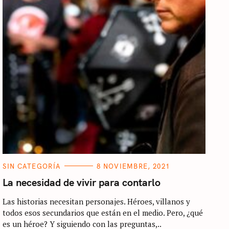
C
SIN CATEGORÍA
8 NOVIEMBRE, 2021
A
T
La necesidad de vivir para contarlo
E
G
Las historias necesitan personajes. Héroes, villanos y
O
R
todos esos secundarios que están en el medio. Pero, ¿qué
I
E
es un héroe? Y siguiendo con las preguntas,..