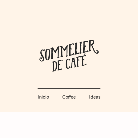
Coffee + Ideas
Inicio
Coffee
Ideas
Somme
Inicio
Coffee
Ideas