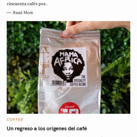
cincuenta cafés por..
E
S
Read More
C
COFFEE
A
T
Un regreso a los orígenes del café
E
G