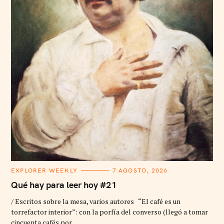
C
EXPLORER WEEKLY
7 AGOSTO, 2026
A
T
Qué hay para leer hoy #21
E
G
/ Escritos sobre la mesa, varios autores “El café es un
O
R
torrefactor interior”: con la porfía del converso (llegó a tomar
I
cincuenta cafés por..
E