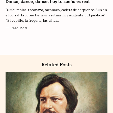
T
Dance, dance, dance, hoy tu sueño es real
E
G
Bumbumplac, taconazo, taconazo, cadera de serpiente. Aun en
O
R
el corral, la coreo tiene una rutina muy exigente. ¿El público?
I
“El cepillo, la fregona, las sillas..
E
S
Read More
Related Posts