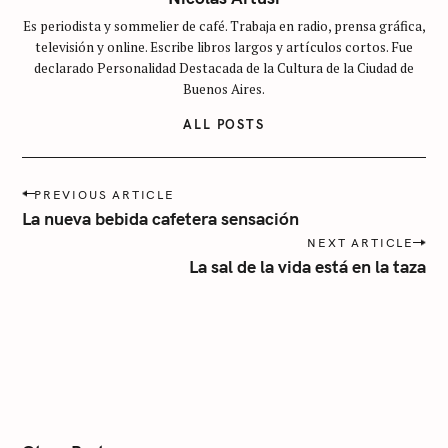
a
Es periodista y sommelier de café. Trabaja en radio, prensa gráfica,
t
televisión y online. Escribe libros largos y artículos cortos. Fue
e
declarado Personalidad Destacada de la Cultura de la Ciudad de
g
Buenos Aires.
o
ALL POSTS
r
í
P
a
PREVIOUS ARTICLE
o
La nueva bebida cafetera sensación
s
NEXT ARTICLE
t
La sal de la vida está en la taza
n
a
v
i
g
a
t
i
o