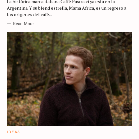
La histórica marca italiana Caffè Pascucci ya está en la
O
R
Argentina. Y su blend estrella, Mama Africa, es un regreso a
I
los orígenes del café. ..
E
S
S
Read More
e
a
r
c
h
f
o
r
:
C
IDEAS
A