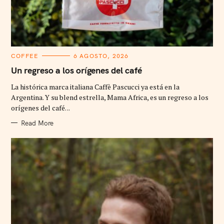
C
COFFEE
6 AGOSTO, 2026
A
T
Un regreso a los orígenes del café
E
G
La histórica marca italiana Caffè Pascucci ya está en la
O
R
Argentina. Y su blend estrella, Mama Africa, es un regreso a los
I
orígenes del café. ..
E
S
Read More