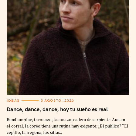
C
IDEAS
3 AGOSTO, 2026
A
T
Dance, dance, dance, hoy tu sueño es real
E
G
Bumbumplac, taconazo, taconazo, cadera de serpiente. Aun en
O
R
el corral, la coreo tiene una rutina muy exigente. ¿El público? “El
I
cepillo, la fregona, las sillas..
E
S