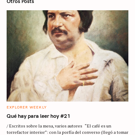
n
Otros Posts
C
EXPLORER WEEKLY
A
T
Qué hay para leer hoy #21
E
G
/ Escritos sobre la mesa, varios autores “El café es un
O
R
torrefactor interior”: con la porfía del converso (llegó a tomar
I