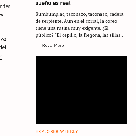
sueño es real
G
andes
O
R
Bumbumplac, taconazo, taconazo, cadera
es
I
E
de serpiente. Aun en el corral, la coreo
S
tiene una rutina muy exigente. ¿El
público? “El cepillo, la fregona, las sillas..
dos
Read More
del
io
C
EXPLORER WEEKLY
A