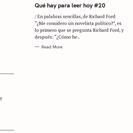
T
Qué hay para leer hoy #20
E
G
/ En palabras sencillas, de Richard Ford
O
R
“¿Me considero un novelista político?”, es
I
E
lo primero que se pregunta Richard Ford, y
S
después: “¿Cómo he..
Read More
 y