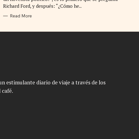
I
E
Richard Ford, y después: “¿Cómo he..
S
Read More
n estimulante diario de viaje a través de los
 café.