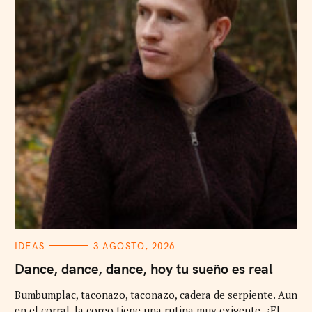
C
IDEAS
3 AGOSTO, 2026
A
T
Dance, dance, dance, hoy tu sueño es real
E
G
Bumbumplac, taconazo, taconazo, cadera de serpiente. Aun
O
R
en el corral, la coreo tiene una rutina muy exigente. ¿El