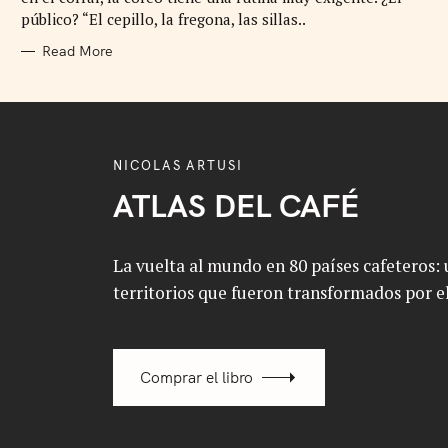
I
E
público? “El cepillo, la fregona, las sillas..
S
Read More
NICOLAS ARTUSI
ATLAS DEL CAFÉ
La vuelta al mundo en 80 países cafeteros: u
territorios que fueron transformados por el
Comprar el libro