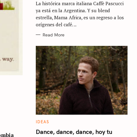
La histórica marca italiana Caffè Pascucci
O
R
ya está en la Argentina. Y su blend
I
E
estrella, Mama Africa, es un regreso a los
S
orígenes del café. ..
Read More
C
IDEAS
A
T
Dance, dance, dance, hoy tu
ombia
E