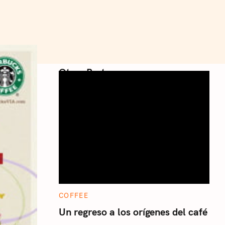
Otros Posts
C
COFFEE
A
T
Un regreso a los orígenes del café
E
G