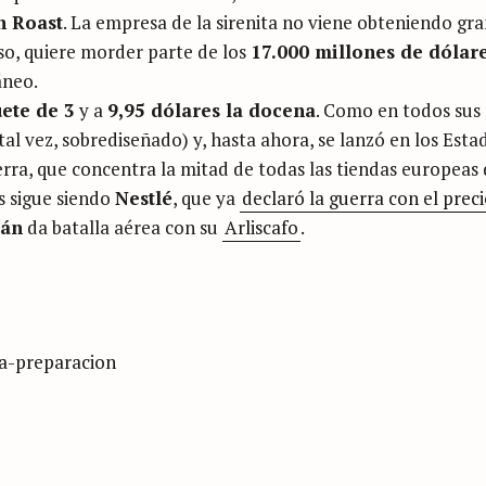
n Roast
. La empresa de la sirenita no viene obteniendo gr
eso, quiere morder parte de los
17.000 millones de dólar
áneo.
uete de 3
y a
9,95 dólares la docena
. Como en todos sus
al vez, sobrediseñado) y, hasta ahora, se lanzó en los Esta
erra, que concentra la mitad de todas las tiendas europeas 
s sigue siendo
Nestlé
, que ya
declaró la guerra con el prec
tán
da batalla aérea con su
Arliscafo
.