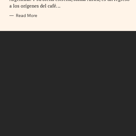
I
E
a los orígenes del café. ..
S
Read More