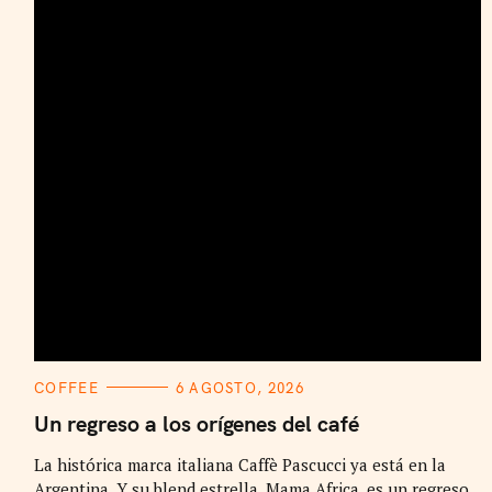
C
COFFEE
6 AGOSTO, 2026
A
T
Un regreso a los orígenes del café
E
G
La histórica marca italiana Caffè Pascucci ya está en la
O
R
Argentina. Y su blend estrella, Mama Africa, es un regreso