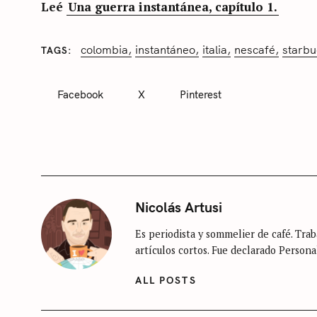
S
Leé
Una guerra instantánea, capítulo 1.
e
a
colombia
instantáneo
italia
nescafé
starbu
TAGS
C
r
A
T
c
Facebook
X
Pinterest
E
G
h
O
f
R
I
o
E
S
r
:
S
Nicolás Artusi
i
Es periodista y sommelier de café. Traba
n
artículos cortos. Fue declarado Persona
c
a
ALL POSTS
t
e