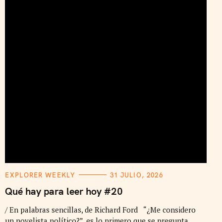
C
EXPLORER WEEKLY
31 JULIO, 2026
A
T
Qué hay para leer hoy #20
E
G
/ En palabras sencillas, de Richard Ford “¿Me considero
O
R
un novelista político?”, es lo primero que se pregunta